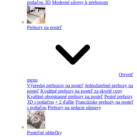
potlačou 3D
Moderné závesy k prehozom
Prehozy na posteľ
Otvoriť
menu
Výpredaj prehozov na posteľ
Jednofarebné prehozy na
posteľ
Kvalitné prehozy na posteľ za skvelé ceny
Kvalitné obojstranné prehozy na posteľ
Pestré prehozy
3D s potlačou
+ 2 ďalšie
Francúzske prehozy na posteľ
s potlačou
Prehozy na sedacie súpravy
Posteľné obliečky