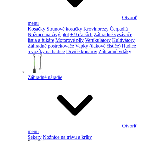
Otvoriť
menu
Kosačky
Strunové kosačky
Krovinorezy
Čerpadlá
Nožnice na živý plot
+ 9 ďalších
Záhradné vysávače
lístia a fukáre
Motorové píly
Vertikulátory
Kultivátory
Záhradné postrekovače
Vapky (tlakové čističe)
Hadice
a vozíky na hadice
Drviče konárov
Záhradné vrtáky
Záhradné náradie
Otvoriť
menu
Sekery
Nožnice na trávu a kríky