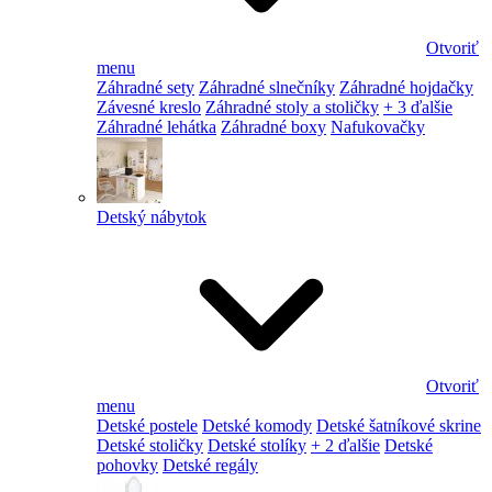
Otvoriť
menu
Záhradné sety
Záhradné slnečníky
Záhradné hojdačky
Závesné kreslo
Záhradné stoly a stoličky
+ 3 ďalšie
Záhradné lehátka
Záhradné boxy
Nafukovačky
Detský nábytok
Otvoriť
menu
Detské postele
Detské komody
Detské šatníkové skrine
Detské stoličky
Detské stolíky
+ 2 ďalšie
Detské
pohovky
Detské regály