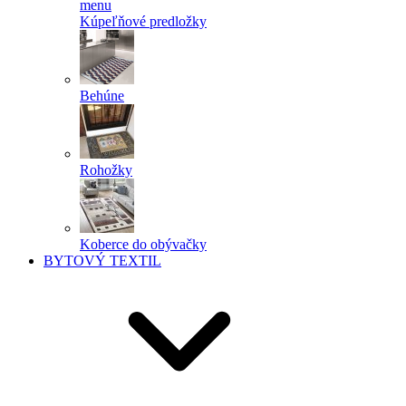
menu
Kúpeľňové predložky
Behúne
Rohožky
Koberce do obývačky
BYTOVÝ TEXTIL