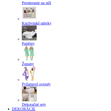
Prestieranie na stôl
Kuchynské utierky
Paplóny
Župany
Pyžamové overaly
Dekoračné sety
DEKORÁCIE