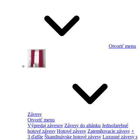
Otvoriť menu
Závesy
Otvoriť menu
Výpredaj závesov
Závesy do altánku
Jednofarebné
hotové závesy
Hotové závesy
Zatemňovacie závesy
+
3 ďalšie
Škandinávske hotové závesy
Luxusné závesy s