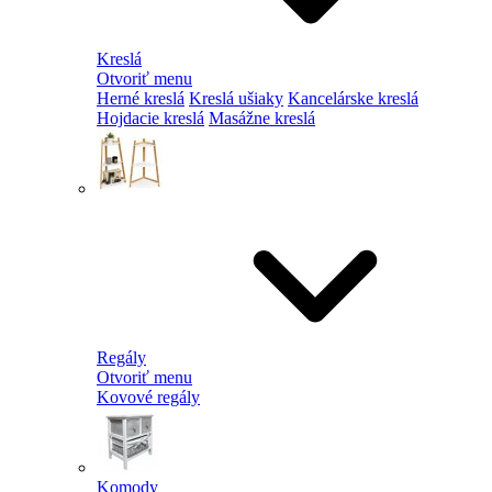
Kreslá
Otvoriť menu
Herné kreslá
Kreslá ušiaky
Kancelárske kreslá
Hojdacie kreslá
Masážne kreslá
Regály
Otvoriť menu
Kovové regály
Komody