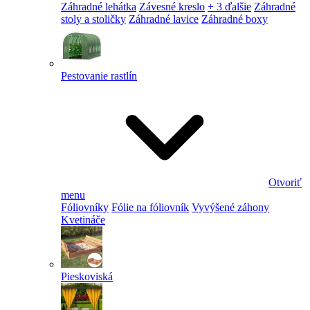
Záhradné lehátka
Závesné kreslo
+ 3 ďalšie
Záhradné
stoly a stoličky
Záhradné lavice
Záhradné boxy
Pestovanie rastlín
Otvoriť
menu
Fóliovníky
Fólie na fóliovník
Vyvýšené záhony
Kvetináče
Pieskoviská