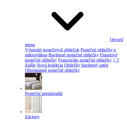
Otvoriť
menu
Výpredaj posteľných obliečok
Posteľné obliečky z
mikrovlákna
Bavlnené posteľné obliečky
Flanelové
posteľné obliečky
Francúzske posteľné obliečky
+ 3
ďalšie
Nová kolekcia
Obliečky bavlnený satén
Obojstranné posteľné obliečky
Posteľné prestieradlá
Záclony