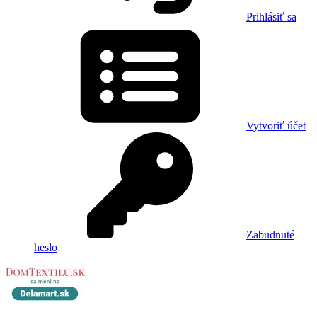
Prihlásiť sa
Vytvoriť účet
Zabudnuté
heslo