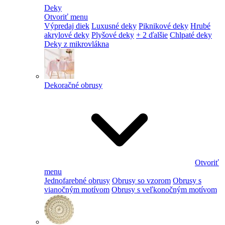
Deky
Otvoriť menu
Výpredaj diek
Luxusné deky
Piknikové deky
Hrubé
akrylové deky
Plyšové deky
+ 2 ďalšie
Chlpaté deky
Deky z mikrovlákna
Dekoračné obrusy
Otvoriť
menu
Jednofarebné obrusy
Obrusy so vzorom
Obrusy s
vianočným motívom
Obrusy s veľkonočným motívom