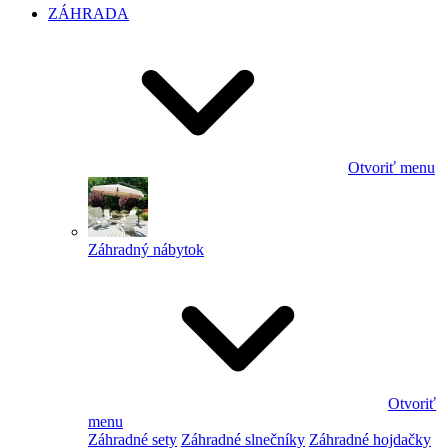
ZÁHRADA
Otvoriť menu
Záhradný nábytok
Otvoriť
menu
Záhradné sety
Záhradné slnečníky
Záhradné hojdačky