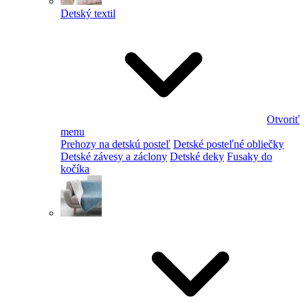
Detský textil
Otvoriť
menu
Prehozy na detskú posteľ
Detské posteľné obliečky
Detské závesy a záclony
Detské deky
Fusaky do
kočíka