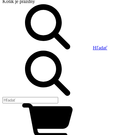
Košík
je prázdny
Hľadať