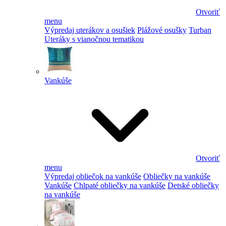
Otvoriť
menu
Výpredaj uterákov a osušiek
Plážové osušky
Turban
Uteráky s vianočnou tematikou
Vankúše
Otvoriť
menu
Výpredaj obliečok na vankúše
Obliečky na vankúše
Vankúše
Chlpaté obliečky na vankúše
Detské obliečky
na vankúše