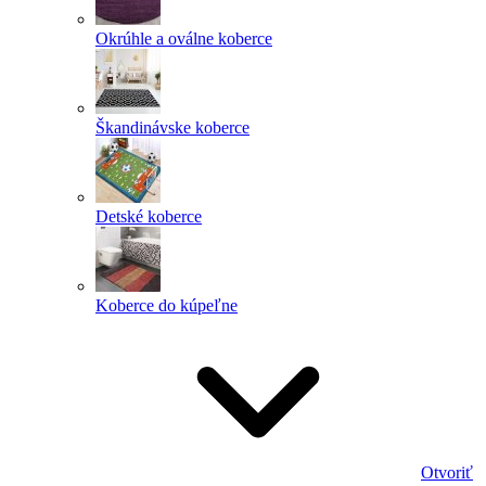
Okrúhle a oválne koberce
Škandinávske koberce
Detské koberce
Koberce do kúpeľne
Otvoriť