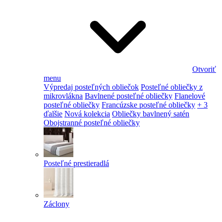
Otvoriť
menu
Výpredaj posteľných obliečok
Posteľné obliečky z
mikrovlákna
Bavlnené posteľné obliečky
Flanelové
posteľné obliečky
Francúzske posteľné obliečky
+ 3
ďalšie
Nová kolekcia
Obliečky bavlnený satén
Obojstranné posteľné obliečky
Posteľné prestieradlá
Záclony