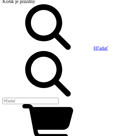
Košík
je prázdny
Hľadať