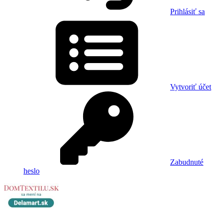
Prihlásiť sa
Vytvoriť účet
Zabudnuté
heslo