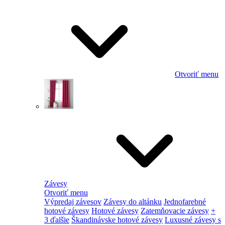
Otvoriť menu
Závesy
Otvoriť menu
Výpredaj závesov
Závesy do altánku
Jednofarebné
hotové závesy
Hotové závesy
Zatemňovacie závesy
+
3 ďalšie
Škandinávske hotové závesy
Luxusné závesy s