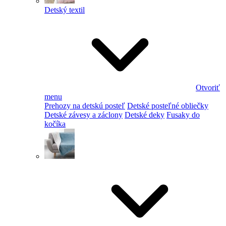
Detský textil
Otvoriť
menu
Prehozy na detskú posteľ
Detské posteľné obliečky
Detské závesy a záclony
Detské deky
Fusaky do
kočíka