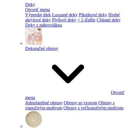
Deky
Otvoriť menu
Výpredaj diek
Luxusné deky
Piknikové deky
Hrubé
akrylové deky
Plyšové deky
+ 2 ďalšie
Chlpaté deky
Deky z mikrovlákna
Dekoračné obrusy
Otvoriť
menu
Jednofarebné obrusy
Obrusy so vzorom
Obrusy s
vianočným motívom
Obrusy s veľkonočným motívom