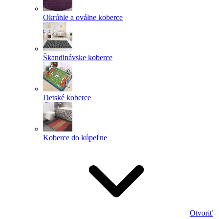
Okrúhle a oválne koberce
Škandinávske koberce
Detské koberce
Koberce do kúpeľne
Otvoriť