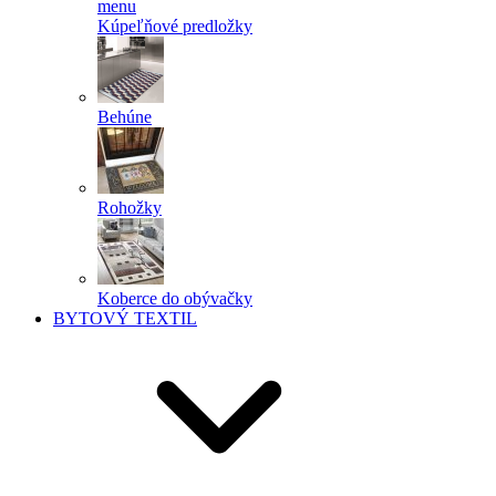
menu
Kúpeľňové predložky
Behúne
Rohožky
Koberce do obývačky
BYTOVÝ TEXTIL