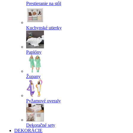
Prestieranie na stôl
Kuchynské utierky
Paplóny
Župany
Pyžamové overaly
Dekoračné sety
DEKORÁCIE