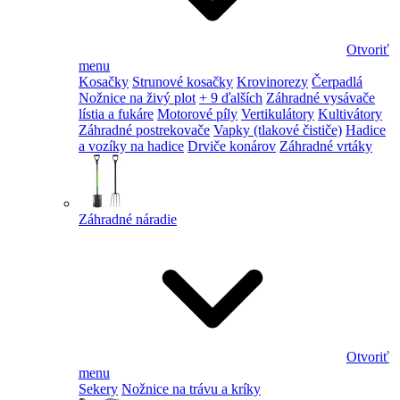
Otvoriť
menu
Kosačky
Strunové kosačky
Krovinorezy
Čerpadlá
Nožnice na živý plot
+ 9 ďalších
Záhradné vysávače
lístia a fukáre
Motorové píly
Vertikulátory
Kultivátory
Záhradné postrekovače
Vapky (tlakové čističe)
Hadice
a vozíky na hadice
Drviče konárov
Záhradné vrtáky
Záhradné náradie
Otvoriť
menu
Sekery
Nožnice na trávu a kríky