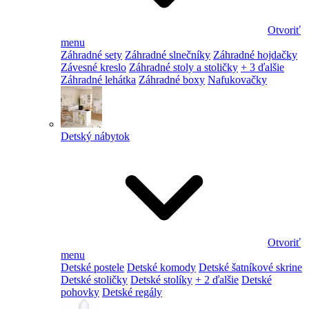
Otvoriť
menu
Záhradné sety
Záhradné slnečníky
Záhradné hojdačky
Závesné kreslo
Záhradné stoly a stoličky
+ 3 ďalšie
Záhradné lehátka
Záhradné boxy
Nafukovačky
Detský nábytok
Otvoriť
menu
Detské postele
Detské komody
Detské šatníkové skrine
Detské stoličky
Detské stolíky
+ 2 ďalšie
Detské
pohovky
Detské regály