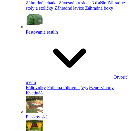
Záhradné lehátka
Závesné kreslo
+ 3 ďalšie
Záhradné
stoly a stoličky
Záhradné lavice
Záhradné boxy
Pestovanie rastlín
Otvoriť
menu
Fóliovníky
Fólie na fóliovník
Vyvýšené záhony
Kvetináče
Pieskoviská