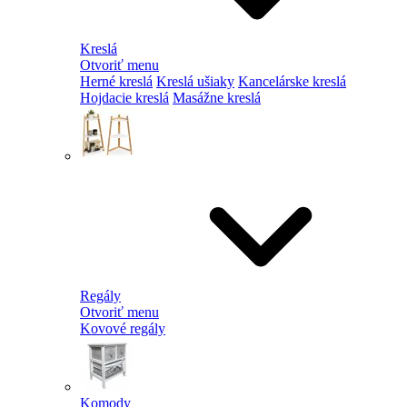
Kreslá
Otvoriť menu
Herné kreslá
Kreslá ušiaky
Kancelárske kreslá
Hojdacie kreslá
Masážne kreslá
Regály
Otvoriť menu
Kovové regály
Komody