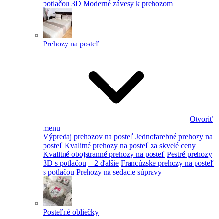
potlačou 3D
Moderné závesy k prehozom
Prehozy na posteľ
Otvoriť
menu
Výpredaj prehozov na posteľ
Jednofarebné prehozy na
posteľ
Kvalitné prehozy na posteľ za skvelé ceny
Kvalitné obojstranné prehozy na posteľ
Pestré prehozy
3D s potlačou
+ 2 ďalšie
Francúzske prehozy na posteľ
s potlačou
Prehozy na sedacie súpravy
Posteľné obliečky