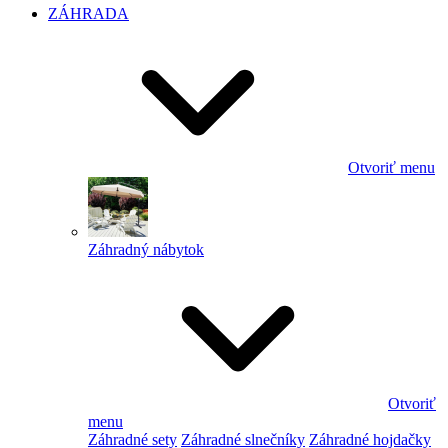
ZÁHRADA
Otvoriť menu
Záhradný nábytok
Otvoriť
menu
Záhradné sety
Záhradné slnečníky
Záhradné hojdačky