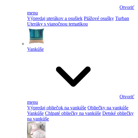
Otvoriť
menu
Výpredaj uterákov a osušiek
Plážové osušky
Turban
Uteráky s vianočnou tematikou
Vankúše
Otvoriť
menu
Výpredaj obliečok na vankúše
Obliečky na vankúše
Vankúše
Chlpaté obliečky na vankúše
Detské obliečky
na vankúše