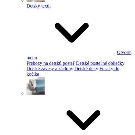
Detský textil
Otvoriť
menu
Prehozy na detskú posteľ
Detské posteľné obliečky
Detské závesy a záclony
Detské deky
Fusaky do
kočíka