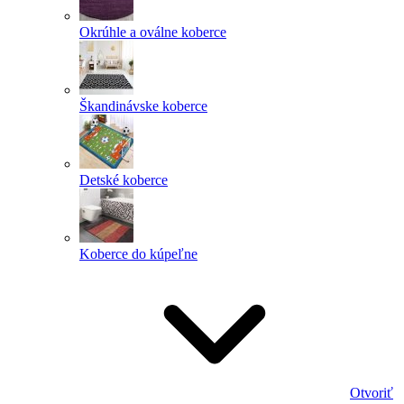
Okrúhle a oválne koberce
Škandinávske koberce
Detské koberce
Koberce do kúpeľne
Otvoriť