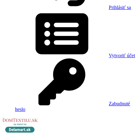
Prihlásiť sa
Vytvoriť účet
Zabudnuté
heslo