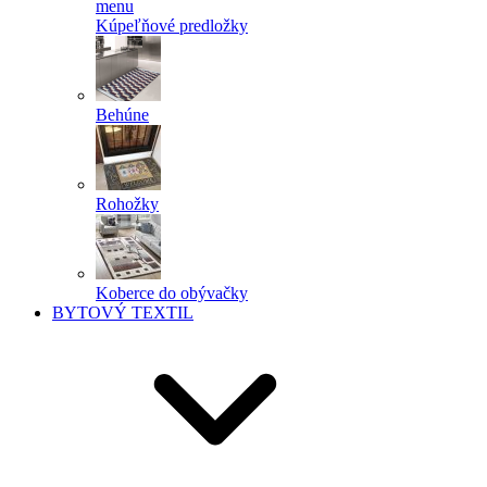
menu
Kúpeľňové predložky
Behúne
Rohožky
Koberce do obývačky
BYTOVÝ TEXTIL