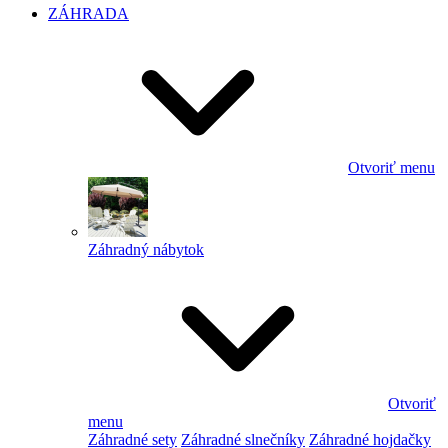
ZÁHRADA
Otvoriť menu
Záhradný nábytok
Otvoriť
menu
Záhradné sety
Záhradné slnečníky
Záhradné hojdačky