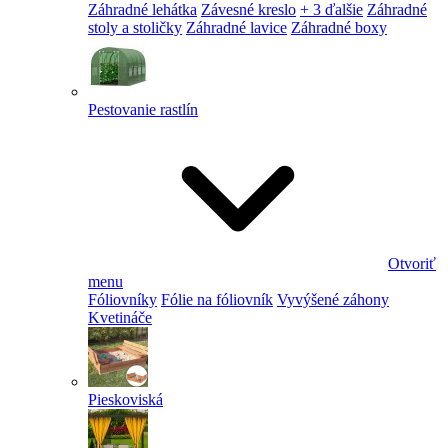
Záhradné lehátka
Závesné kreslo
+ 3 ďalšie
Záhradné
stoly a stoličky
Záhradné lavice
Záhradné boxy
Pestovanie rastlín
Otvoriť
menu
Fóliovníky
Fólie na fóliovník
Vyvýšené záhony
Kvetináče
Pieskoviská