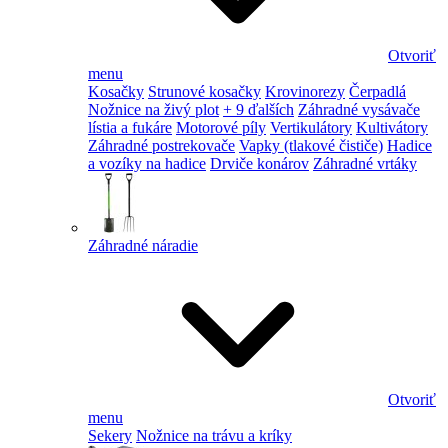
Otvoriť
menu
Kosačky
Strunové kosačky
Krovinorezy
Čerpadlá
Nožnice na živý plot
+ 9 ďalších
Záhradné vysávače
lístia a fukáre
Motorové píly
Vertikulátory
Kultivátory
Záhradné postrekovače
Vapky (tlakové čističe)
Hadice
a vozíky na hadice
Drviče konárov
Záhradné vrtáky
Záhradné náradie
Otvoriť
menu
Sekery
Nožnice na trávu a kríky