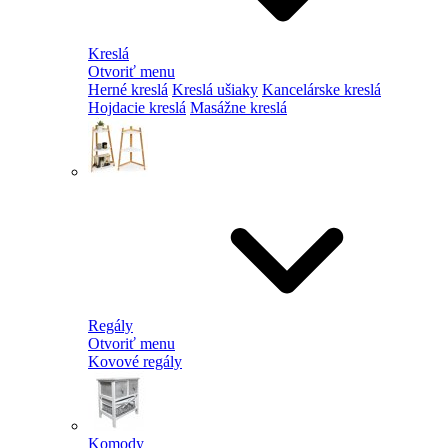
Kreslá
Otvoriť menu
Herné kreslá
Kreslá ušiaky
Kancelárske kreslá
Hojdacie kreslá
Masážne kreslá
Regály
Otvoriť menu
Kovové regály
Komody