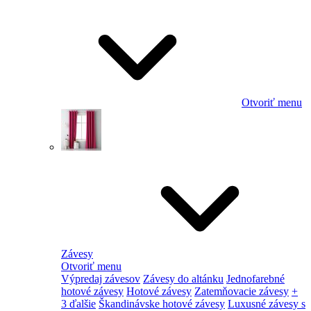
Otvoriť menu
Závesy
Otvoriť menu
Výpredaj závesov
Závesy do altánku
Jednofarebné
hotové závesy
Hotové závesy
Zatemňovacie závesy
+
3 ďalšie
Škandinávske hotové závesy
Luxusné závesy s