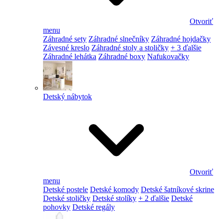
Otvoriť
menu
Záhradné sety
Záhradné slnečníky
Záhradné hojdačky
Závesné kreslo
Záhradné stoly a stoličky
+ 3 ďalšie
Záhradné lehátka
Záhradné boxy
Nafukovačky
Detský nábytok
Otvoriť
menu
Detské postele
Detské komody
Detské šatníkové skrine
Detské stoličky
Detské stolíky
+ 2 ďalšie
Detské
pohovky
Detské regály