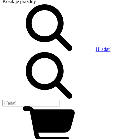
Košík
je prázdny
Hľadať