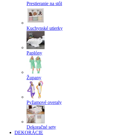
Prestieranie na stôl
Kuchynské utierky
Paplóny
Župany
Pyžamové overaly
Dekoračné sety
DEKORÁCIE