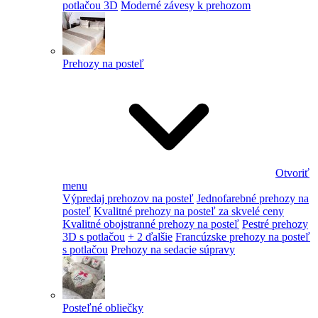
potlačou 3D
Moderné závesy k prehozom
Prehozy na posteľ
Otvoriť
menu
Výpredaj prehozov na posteľ
Jednofarebné prehozy na
posteľ
Kvalitné prehozy na posteľ za skvelé ceny
Kvalitné obojstranné prehozy na posteľ
Pestré prehozy
3D s potlačou
+ 2 ďalšie
Francúzske prehozy na posteľ
s potlačou
Prehozy na sedacie súpravy
Posteľné obliečky