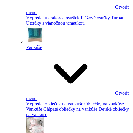
Otvoriť
menu
Výpredaj uterákov a osušiek
Plážové osušky
Turban
Uteráky s vianočnou tematikou
Vankúše
Otvoriť
menu
Výpredaj obliečok na vankúše
Obliečky na vankúše
Vankúše
Chlpaté obliečky na vankúše
Detské obliečky
na vankúše