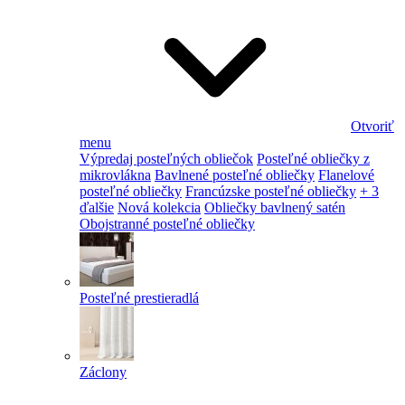
Otvoriť
menu
Výpredaj posteľných obliečok
Posteľné obliečky z
mikrovlákna
Bavlnené posteľné obliečky
Flanelové
posteľné obliečky
Francúzske posteľné obliečky
+ 3
ďalšie
Nová kolekcia
Obliečky bavlnený satén
Obojstranné posteľné obliečky
Posteľné prestieradlá
Záclony