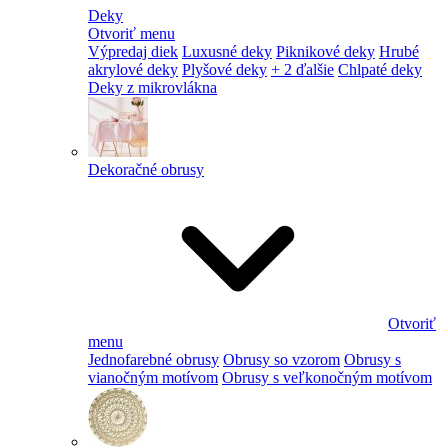
Deky
Otvoriť menu
Výpredaj diek
Luxusné deky
Piknikové deky
Hrubé
akrylové deky
Plyšové deky
+ 2 ďalšie
Chlpaté deky
Deky z mikrovlákna
Dekoračné obrusy
Otvoriť
menu
Jednofarebné obrusy
Obrusy so vzorom
Obrusy s
vianočným motívom
Obrusy s veľkonočným motívom