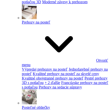
potlačou 3D
Moderné závesy k prehozom
Prehozy na posteľ
Otvoriť
menu
Výpredaj prehozov na posteľ
Jednofarebné prehozy na
posteľ
Kvalitné prehozy na posteľ za skvelé ceny
Kvalitné obojstranné prehozy na posteľ
Pestré prehozy
3D s potlačou
+ 2 ďalšie
Francúzske prehozy na posteľ
s potlačou
Prehozy na sedacie súpravy
Posteľné obliečky