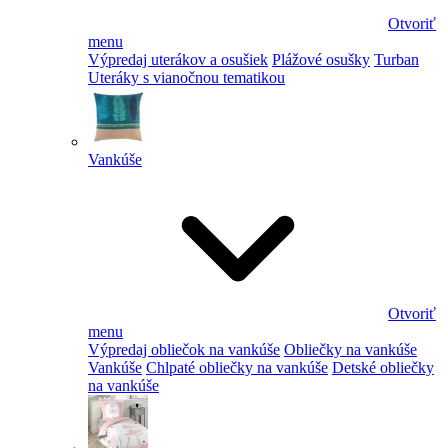
Otvoriť
menu
Výpredaj uterákov a osušiek
Plážové osušky
Turban
Uteráky s vianočnou tematikou
Vankúše
Otvoriť
menu
Výpredaj obliečok na vankúše
Obliečky na vankúše
Vankúše
Chlpaté obliečky na vankúše
Detské obliečky
na vankúše