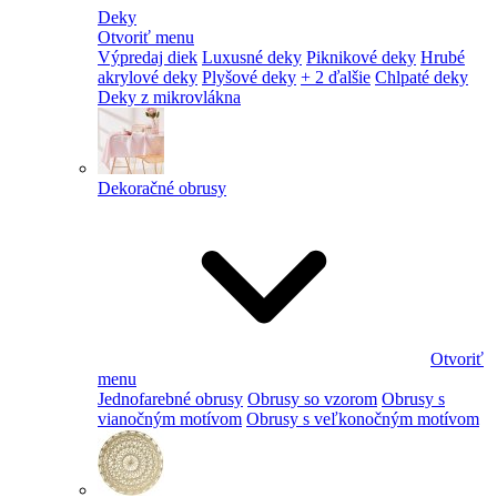
Deky
Otvoriť menu
Výpredaj diek
Luxusné deky
Piknikové deky
Hrubé
akrylové deky
Plyšové deky
+ 2 ďalšie
Chlpaté deky
Deky z mikrovlákna
Dekoračné obrusy
Otvoriť
menu
Jednofarebné obrusy
Obrusy so vzorom
Obrusy s
vianočným motívom
Obrusy s veľkonočným motívom