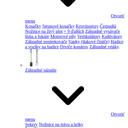
Otvoriť
menu
Kosačky
Strunové kosačky
Krovinorezy
Čerpadlá
Nožnice na živý plot
+ 9 ďalších
Záhradné vysávače
lístia a fukáre
Motorové píly
Vertikulátory
Kultivátory
Záhradné postrekovače
Vapky (tlakové čističe)
Hadice
a vozíky na hadice
Drviče konárov
Záhradné vrtáky
Záhradné náradie
Otvoriť
menu
Sekery
Nožnice na trávu a kríky