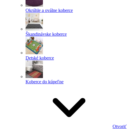
Okrúhle a oválne koberce
Škandinávske koberce
Detské koberce
Koberce do kúpeľne
Otvoriť