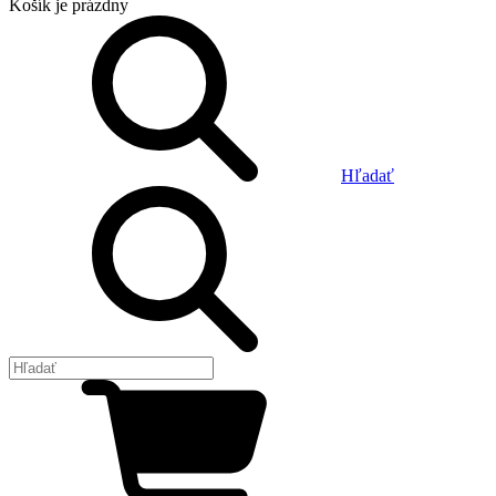
Košík
je prázdny
Hľadať