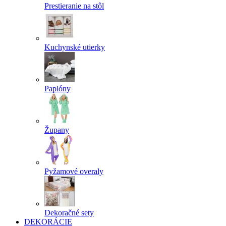
Prestieranie na stôl
Kuchynské utierky
Paplóny
Župany
Pyžamové overaly
Dekoračné sety
DEKORÁCIE