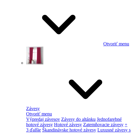
Otvoriť menu
Závesy
Otvoriť menu
Výpredaj závesov
Závesy do altánku
Jednofarebné
hotové závesy
Hotové závesy
Zatemňovacie závesy
+
3 ďalšie
Škandinávske hotové závesy
Luxusné závesy s