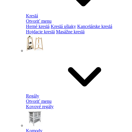
Kreslá
Otvoriť menu
Herné kreslá
Kreslá ušiaky
Kancelárske kreslá
Hojdacie kreslá
Masážne kreslá
Regály
Otvoriť menu
Kovové regály
Komody