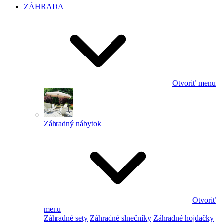
ZÁHRADA
Otvoriť menu
Záhradný nábytok
Otvoriť
menu
Záhradné sety
Záhradné slnečníky
Záhradné hojdačky