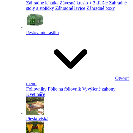
Záhradné lehátka
Závesné kreslo
+ 3 ďalšie
Záhradné
stoly a stoličky
Záhradné lavice
Záhradné boxy
Pestovanie rastlín
Otvoriť
menu
Fóliovníky
Fólie na fóliovník
Vyvýšené záhony
Kvetináče
Pieskoviská