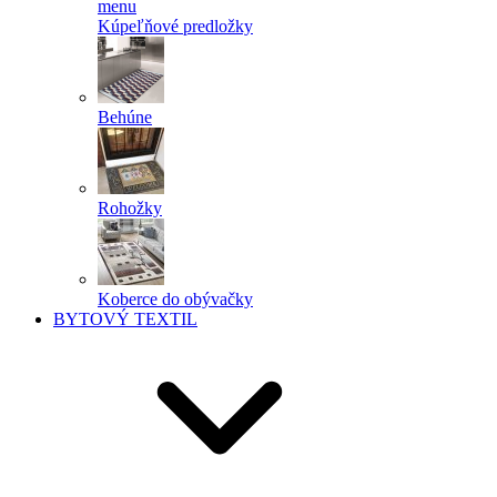
menu
Kúpeľňové predložky
Behúne
Rohožky
Koberce do obývačky
BYTOVÝ TEXTIL