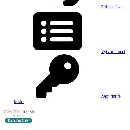
Prihlásiť sa
Vytvoriť účet
Zabudnuté
heslo