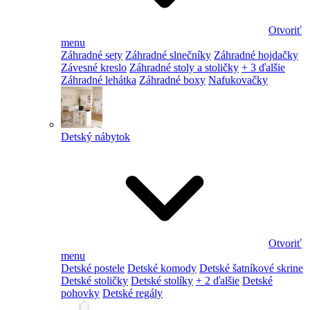
Otvoriť
menu
Záhradné sety
Záhradné slnečníky
Záhradné hojdačky
Závesné kreslo
Záhradné stoly a stoličky
+ 3 ďalšie
Záhradné lehátka
Záhradné boxy
Nafukovačky
Detský nábytok
Otvoriť
menu
Detské postele
Detské komody
Detské šatníkové skrine
Detské stoličky
Detské stolíky
+ 2 ďalšie
Detské
pohovky
Detské regály