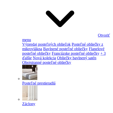
Otvoriť
menu
Výpredaj posteľných obliečok
Posteľné obliečky z
mikrovlákna
Bavlnené posteľné obliečky
Flanelové
posteľné obliečky
Francúzske posteľné obliečky
+ 3
ďalšie
Nová kolekcia
Obliečky bavlnený satén
Obojstranné posteľné obliečky
Posteľné prestieradlá
Záclony