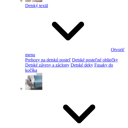
Detský textil
Otvoriť
menu
Prehozy na detskú posteľ
Detské posteľné obliečky
Detské závesy a záclony
Detské deky
Fusaky do
kočíka