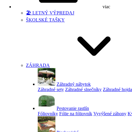
viac
🏖️ LETNÝ VÝPREDAJ
ŠKOLSKÉ TAŠKY
ZÁHRADA
Záhradný nábytok
Záhradné sety
Záhradné slnečníky
Záhradné hojd
Pestovanie rastlín
Fóliovníky
Fólie na fóliovník
Vyvýšené záhony
Kv