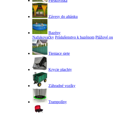
Pieskoviská
Závesy do altánku
Bazény
Nafukovačky
Príslušenstvo k bazénom
Plážové os
Tieniace siete
Krycie plachty
Záhradné vozíky
Trampolíny