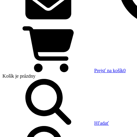
Prejsť na košík
0
Košík
je prázdny
Hľadať