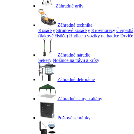
Záhradné grily
Záhradná technika
Kosačky
Strunové kosačky
Krovinorezy
Čerpadlá
(tlakové čističe)
Hadice a vozíky na hadice
Drviče
Záhradné náradie
Sekery
Nožnice na trávu a kríky
Záhradné dekorácie
Záhradné stany a altány
Poštové schránky