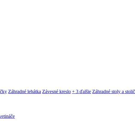
ačky
Záhradné lehátka
Závesné kreslo
+ 3 ďalšie
Záhradné stoly a stoli
etináče