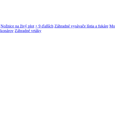
Nožnice na živý plot
+ 9 ďalších
Záhradné vysávače lístia a fukáre
Mot
 konárov
Záhradné vrtáky