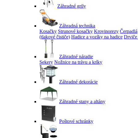
Záhradné grily
Záhradná technika
Kosačky
Strunové kosačky
Krovinorezy
Čerpadlá
(tlakové čističe)
Hadice a vozíky na hadice
Drviče
Záhradné náradie
Sekery
Nožnice na trávu a kríky
Záhradné dekorácie
Záhradné stany a altány
Poštové schránky