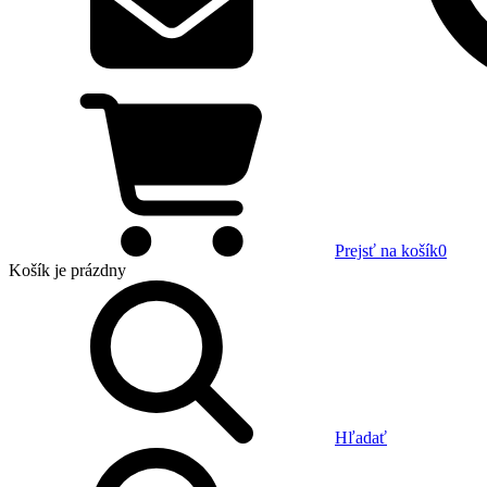
Prejsť na košík
0
Košík
je prázdny
Hľadať