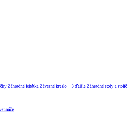
ačky
Záhradné lehátka
Závesné kreslo
+ 3 ďalšie
Záhradné stoly a stoli
etináče