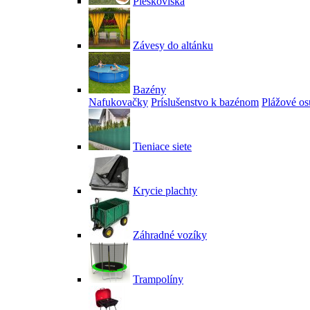
Pieskoviská
Závesy do altánku
Bazény
Nafukovačky
Príslušenstvo k bazénom
Plážové os
Tieniace siete
Krycie plachty
Záhradné vozíky
Trampolíny