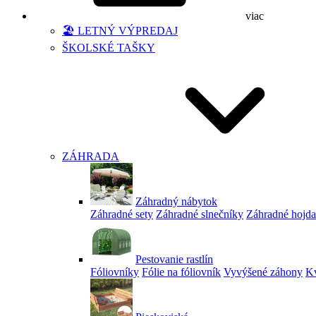
viac
🏖️ LETNÝ VÝPREDAJ
ŠKOLSKÉ TAŠKY
ZÁHRADA
Záhradný nábytok
Záhradné sety
Záhradné slnečníky
Záhradné hojd
Pestovanie rastlín
Fóliovníky
Fólie na fóliovník
Vyvýšené záhony
Kv