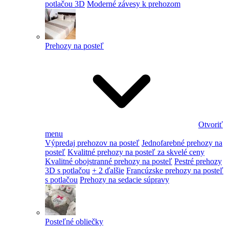
potlačou 3D
Moderné závesy k prehozom
Prehozy na posteľ
Otvoriť
menu
Výpredaj prehozov na posteľ
Jednofarebné prehozy na
posteľ
Kvalitné prehozy na posteľ za skvelé ceny
Kvalitné obojstranné prehozy na posteľ
Pestré prehozy
3D s potlačou
+ 2 ďalšie
Francúzske prehozy na posteľ
s potlačou
Prehozy na sedacie súpravy
Posteľné obliečky