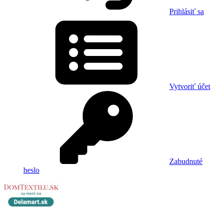
Prihlásiť sa
Vytvoriť účet
Zabudnuté
heslo