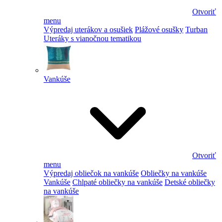
Otvoriť
menu
Výpredaj uterákov a osušiek
Plážové osušky
Turban
Uteráky s vianočnou tematikou
Vankúše
Otvoriť
menu
Výpredaj obliečok na vankúše
Obliečky na vankúše
Vankúše
Chlpaté obliečky na vankúše
Detské obliečky
na vankúše