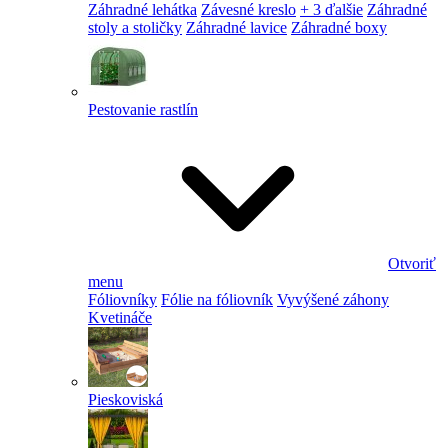
Záhradné lehátka
Závesné kreslo
+ 3 ďalšie
Záhradné
stoly a stoličky
Záhradné lavice
Záhradné boxy
Pestovanie rastlín
Otvoriť
menu
Fóliovníky
Fólie na fóliovník
Vyvýšené záhony
Kvetináče
Pieskoviská