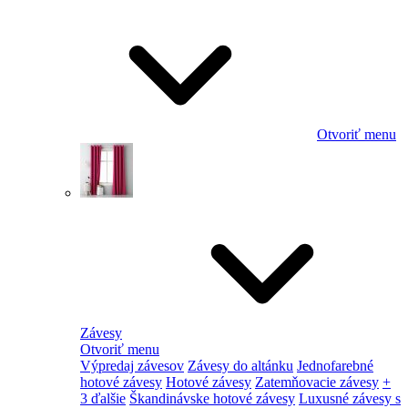
Otvoriť menu
Závesy
Otvoriť menu
Výpredaj závesov
Závesy do altánku
Jednofarebné
hotové závesy
Hotové závesy
Zatemňovacie závesy
+
3 ďalšie
Škandinávske hotové závesy
Luxusné závesy s