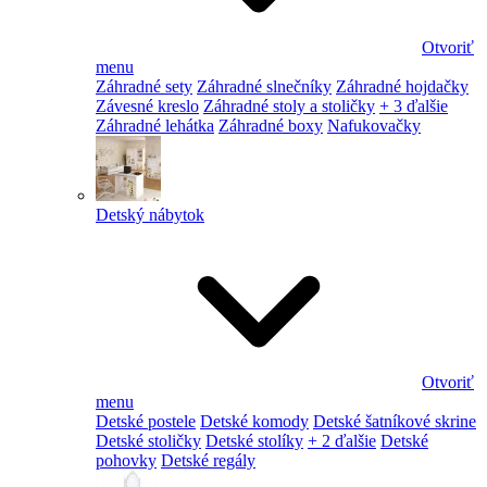
Otvoriť
menu
Záhradné sety
Záhradné slnečníky
Záhradné hojdačky
Závesné kreslo
Záhradné stoly a stoličky
+ 3 ďalšie
Záhradné lehátka
Záhradné boxy
Nafukovačky
Detský nábytok
Otvoriť
menu
Detské postele
Detské komody
Detské šatníkové skrine
Detské stoličky
Detské stolíky
+ 2 ďalšie
Detské
pohovky
Detské regály