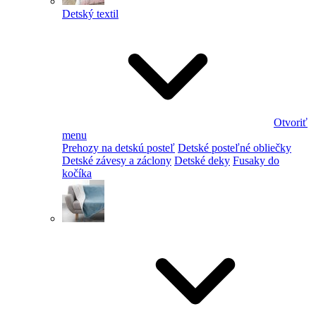
Detský textil
Otvoriť
menu
Prehozy na detskú posteľ
Detské posteľné obliečky
Detské závesy a záclony
Detské deky
Fusaky do
kočíka