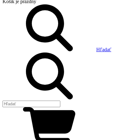
Košík
je prázdny
Hľadať