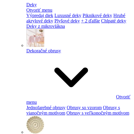
Deky
Otvoriť menu
Výpredaj diek
Luxusné deky
Piknikové deky
Hrubé
akrylové deky
Plyšové deky
+ 2 ďalšie
Chlpaté deky
Deky z mikrovlákna
Dekoračné obrusy
Otvoriť
menu
Jednofarebné obrusy
Obrusy so vzorom
Obrusy s
vianočným motívom
Obrusy s veľkonočným motívom