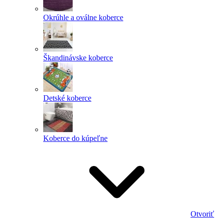
Okrúhle a oválne koberce
Škandinávske koberce
Detské koberce
Koberce do kúpeľne
Otvoriť