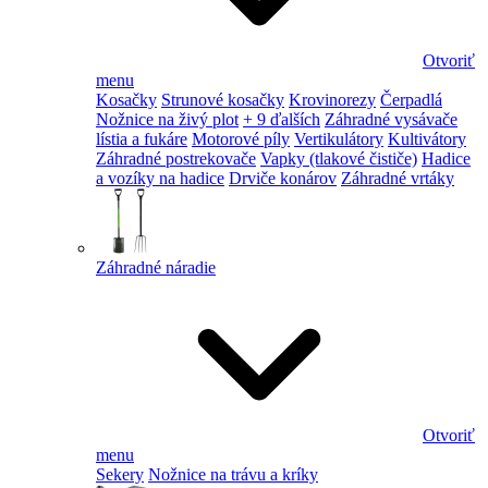
Otvoriť
menu
Kosačky
Strunové kosačky
Krovinorezy
Čerpadlá
Nožnice na živý plot
+ 9 ďalších
Záhradné vysávače
lístia a fukáre
Motorové píly
Vertikulátory
Kultivátory
Záhradné postrekovače
Vapky (tlakové čističe)
Hadice
a vozíky na hadice
Drviče konárov
Záhradné vrtáky
Záhradné náradie
Otvoriť
menu
Sekery
Nožnice na trávu a kríky