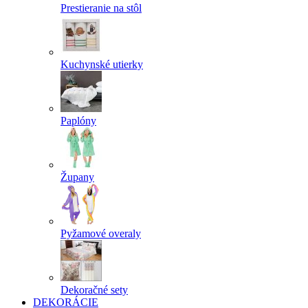
Prestieranie na stôl
Kuchynské utierky
Paplóny
Župany
Pyžamové overaly
Dekoračné sety
DEKORÁCIE