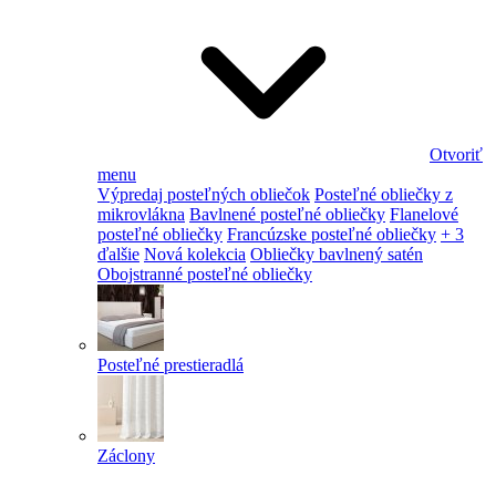
Otvoriť
menu
Výpredaj posteľných obliečok
Posteľné obliečky z
mikrovlákna
Bavlnené posteľné obliečky
Flanelové
posteľné obliečky
Francúzske posteľné obliečky
+ 3
ďalšie
Nová kolekcia
Obliečky bavlnený satén
Obojstranné posteľné obliečky
Posteľné prestieradlá
Záclony