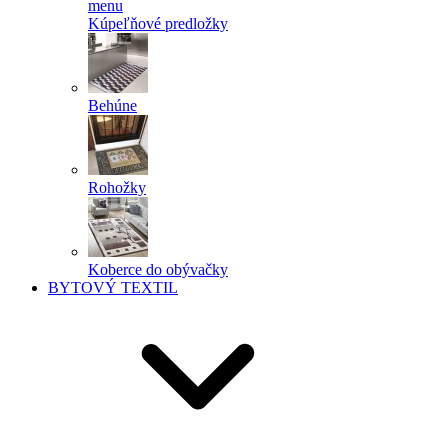
menu
Kúpeľňové predložky
Behúne
Rohožky
Koberce do obývačky
BYTOVÝ TEXTIL