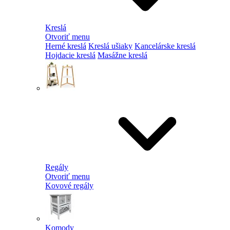
Kreslá
Otvoriť menu
Herné kreslá
Kreslá ušiaky
Kancelárske kreslá
Hojdacie kreslá
Masážne kreslá
Regály
Otvoriť menu
Kovové regály
Komody