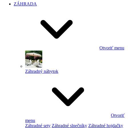
ZÁHRADA
Otvoriť menu
Záhradný nábytok
Otvoriť
menu
Záhradné sety
Záhradné slnečníky
Záhradné hojdačky