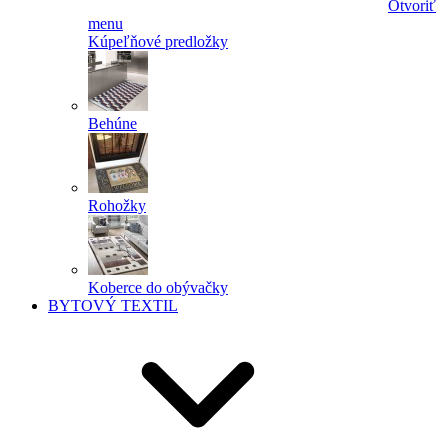
Otvoriť
menu
Kúpeľňové predložky
Behúne
Rohožky
Koberce do obývačky
BYTOVÝ TEXTIL