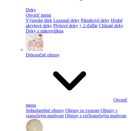
Deky
Otvoriť menu
Výpredaj diek
Luxusné deky
Piknikové deky
Hrubé
akrylové deky
Plyšové deky
+ 2 ďalšie
Chlpaté deky
Deky z mikrovlákna
Dekoračné obrusy
Otvoriť
menu
Jednofarebné obrusy
Obrusy so vzorom
Obrusy s
vianočným motívom
Obrusy s veľkonočným motívom