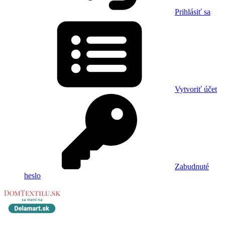
Prihlásiť sa
Vytvoriť účet
Zabudnuté
heslo