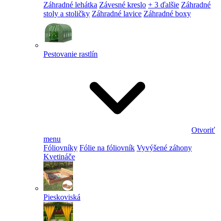
Záhradné lehátka
Závesné kreslo
+ 3 ďalšie
Záhradné
stoly a stoličky
Záhradné lavice
Záhradné boxy
Pestovanie rastlín
Otvoriť
menu
Fóliovníky
Fólie na fóliovník
Vyvýšené záhony
Kvetináče
Pieskoviská