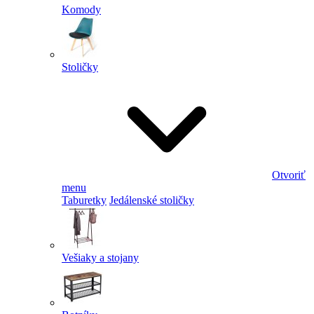
Komody
Stoličky
Otvoriť
menu
Taburetky
Jedálenské stoličky
Vešiaky a stojany