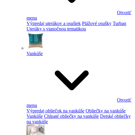
Otvoriť
menu
Výpredaj uterákov a osušiek
Plážové osušky
Turban
Uteráky s vianočnou tematikou
Vankúše
Otvoriť
menu
Výpredaj obliečok na vankúše
Obliečky na vankúše
Vankúše
Chlpaté obliečky na vankúše
Detské obliečky
na vankúše