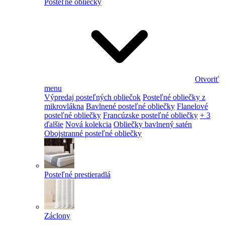
Posteľné obliečky
Otvoriť
menu
Výpredaj posteľných obliečok
Posteľné obliečky z
mikrovlákna
Bavlnené posteľné obliečky
Flanelové
posteľné obliečky
Francúzske posteľné obliečky
+ 3
ďalšie
Nová kolekcia
Obliečky bavlnený satén
Obojstranné posteľné obliečky
Posteľné prestieradlá
Záclony