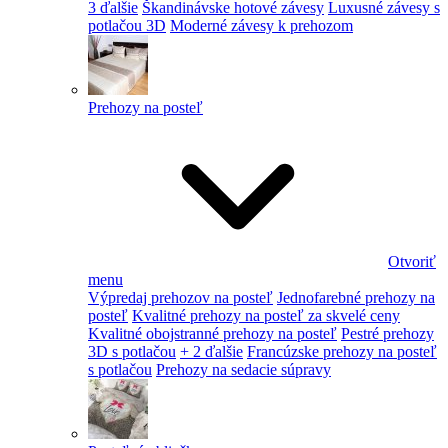
3 ďalšie
Škandinávske hotové závesy
Luxusné závesy s
potlačou 3D
Moderné závesy k prehozom
Prehozy na posteľ
Otvoriť
menu
Výpredaj prehozov na posteľ
Jednofarebné prehozy na
posteľ
Kvalitné prehozy na posteľ za skvelé ceny
Kvalitné obojstranné prehozy na posteľ
Pestré prehozy
3D s potlačou
+ 2 ďalšie
Francúzske prehozy na posteľ
s potlačou
Prehozy na sedacie súpravy