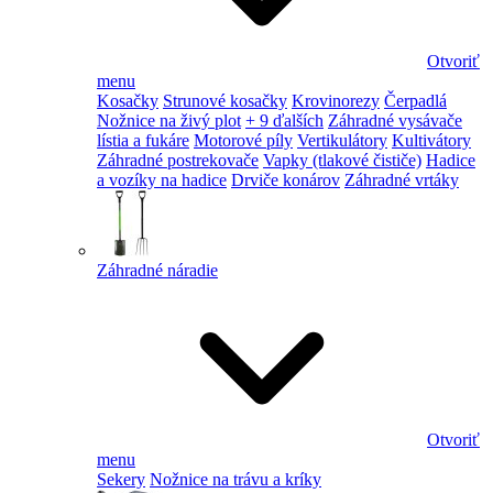
Otvoriť
menu
Kosačky
Strunové kosačky
Krovinorezy
Čerpadlá
Nožnice na živý plot
+ 9 ďalších
Záhradné vysávače
lístia a fukáre
Motorové píly
Vertikulátory
Kultivátory
Záhradné postrekovače
Vapky (tlakové čističe)
Hadice
a vozíky na hadice
Drviče konárov
Záhradné vrtáky
Záhradné náradie
Otvoriť
menu
Sekery
Nožnice na trávu a kríky