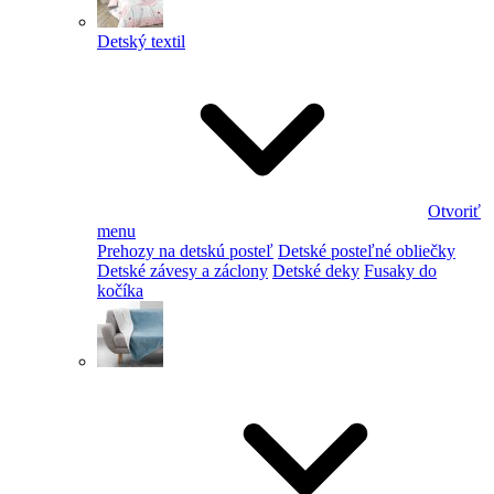
Detský textil
Otvoriť
menu
Prehozy na detskú posteľ
Detské posteľné obliečky
Detské závesy a záclony
Detské deky
Fusaky do
kočíka