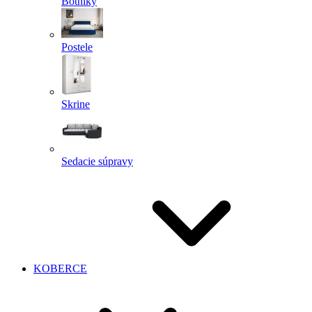
Botníky
Postele
Skrine
Sedacie súpravy
KOBERCE