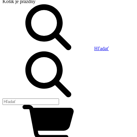
Košík
je prázdny
Hľadať