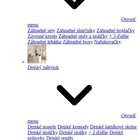
Otvoriť
menu
Záhradné sety
Záhradné slnečníky
Záhradné hojdačky
Závesné kreslo
Záhradné stoly a stoličky
+ 3 ďalšie
Záhradné lehátka
Záhradné boxy
Nafukovačky
Detský nábytok
Otvoriť
menu
Detské postele
Detské komody
Detské šatníkové skrine
Detské stoličky
Detské stolíky
+ 2 ďalšie
Detské
pohovky
Detské regály