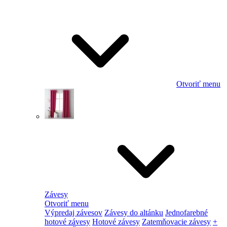
Otvoriť menu
Závesy
Otvoriť menu
Výpredaj závesov
Závesy do altánku
Jednofarebné
hotové závesy
Hotové závesy
Zatemňovacie závesy
+