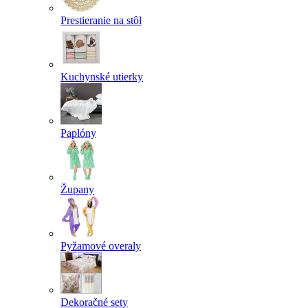
Prestieranie na stôl
Kuchynské utierky
Paplóny
Župany
Pyžamové overaly
Dekoračné sety