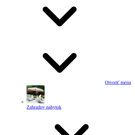
Otvoriť menu
Zahradny nabytok