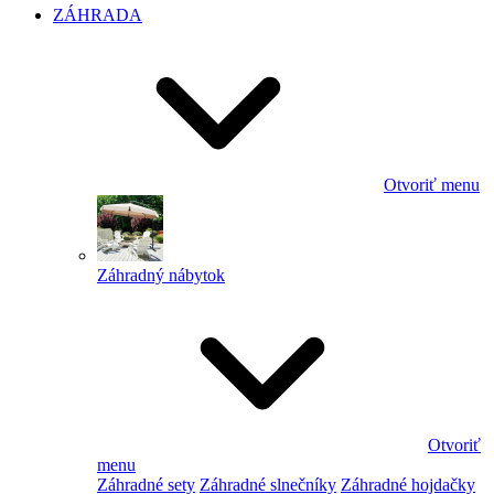
ZÁHRADA
Otvoriť menu
Záhradný nábytok
Otvoriť
menu
Záhradné sety
Záhradné slnečníky
Záhradné hojdačky