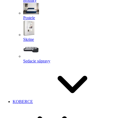
Botníky
Postele
Skrine
Sedacie súpravy
KOBERCE