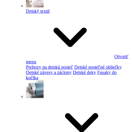
Detský textil
Otvoriť
menu
Prehozy na detskú posteľ
Detské posteľné obliečky
Detské závesy a záclony
Detské deky
Fusaky do
kočíka