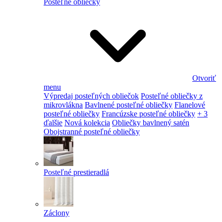
Posteľné obliečky
Otvoriť
menu
Výpredaj posteľných obliečok
Posteľné obliečky z
mikrovlákna
Bavlnené posteľné obliečky
Flanelové
posteľné obliečky
Francúzske posteľné obliečky
+ 3
ďalšie
Nová kolekcia
Obliečky bavlnený satén
Obojstranné posteľné obliečky
Posteľné prestieradlá
Záclony