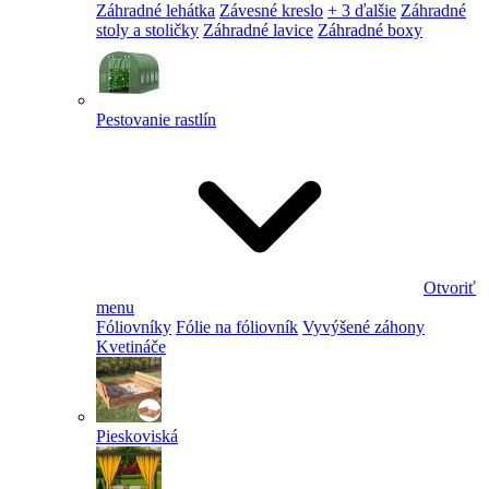
Záhradné lehátka
Závesné kreslo
+ 3 ďalšie
Záhradné
stoly a stoličky
Záhradné lavice
Záhradné boxy
Pestovanie rastlín
Otvoriť
menu
Fóliovníky
Fólie na fóliovník
Vyvýšené záhony
Kvetináče
Pieskoviská