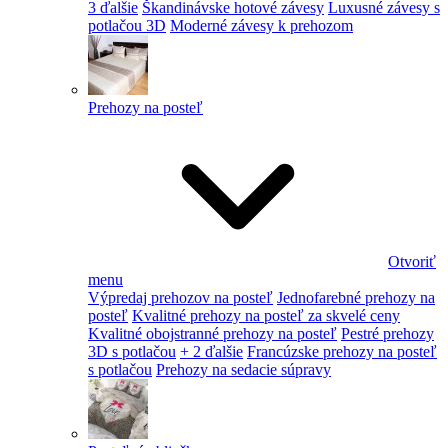
3 ďalšie
Škandinávske hotové závesy
Luxusné závesy s
potlačou 3D
Moderné závesy k prehozom
Prehozy na posteľ
Otvoriť
menu
Výpredaj prehozov na posteľ
Jednofarebné prehozy na
posteľ
Kvalitné prehozy na posteľ za skvelé ceny
Kvalitné obojstranné prehozy na posteľ
Pestré prehozy
3D s potlačou
+ 2 ďalšie
Francúzske prehozy na posteľ
s potlačou
Prehozy na sedacie súpravy