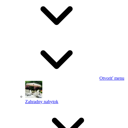
Otvoriť menu
Zahradny nabytok