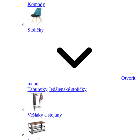
Komody
Stoličky
Otvoriť
menu
Taburetky
Jedálenské stoličky
Vešiaky a stojany