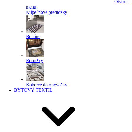
Otvoriť
menu
Kúpeľňové predložky
Behúne
Rohožky
Koberce do obývačky
BYTOVÝ TEXTIL