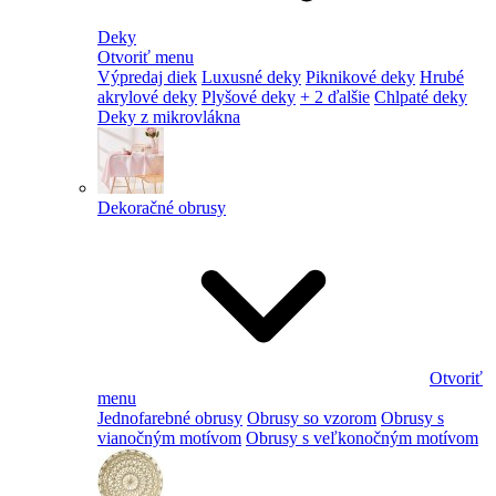
Deky
Otvoriť menu
Výpredaj diek
Luxusné deky
Piknikové deky
Hrubé
akrylové deky
Plyšové deky
+ 2 ďalšie
Chlpaté deky
Deky z mikrovlákna
Dekoračné obrusy
Otvoriť
menu
Jednofarebné obrusy
Obrusy so vzorom
Obrusy s
vianočným motívom
Obrusy s veľkonočným motívom