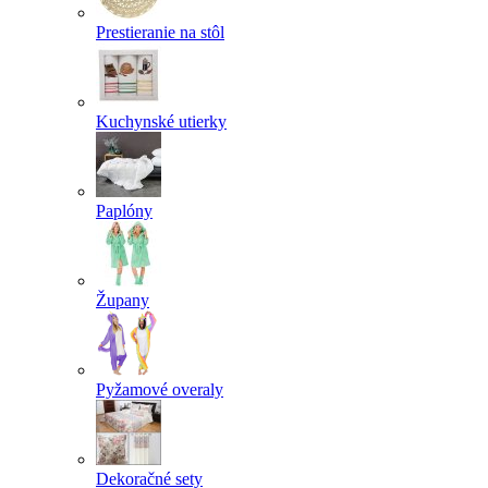
Prestieranie na stôl
Kuchynské utierky
Paplóny
Župany
Pyžamové overaly
Dekoračné sety