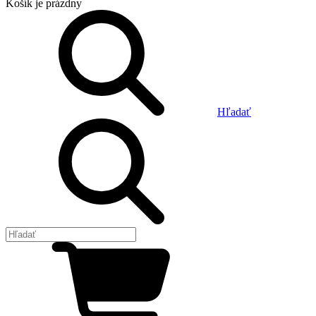
Košík
je prázdny
Hľadať