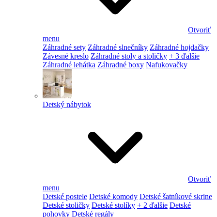
Otvoriť
menu
Záhradné sety
Záhradné slnečníky
Záhradné hojdačky
Závesné kreslo
Záhradné stoly a stoličky
+ 3 ďalšie
Záhradné lehátka
Záhradné boxy
Nafukovačky
Detský nábytok
Otvoriť
menu
Detské postele
Detské komody
Detské šatníkové skrine
Detské stoličky
Detské stolíky
+ 2 ďalšie
Detské
pohovky
Detské regály