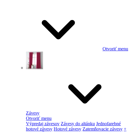
Otvoriť menu
Závesy
Otvoriť menu
Výpredaj závesov
Závesy do altánku
Jednofarebné
hotové závesy
Hotové závesy
Zatemňovacie závesy
+