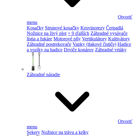
Otvoriť
menu
Kosačky
Strunové kosačky
Krovinorezy
Čerpadlá
Nožnice na živý plot
+ 9 ďalších
Záhradné vysávače
lístia a fukáre
Motorové píly
Vertikulátory
Kultivátory
Záhradné postrekovače
Vapky (tlakové čističe)
Hadice
a vozíky na hadice
Drviče konárov
Záhradné vrtáky
Záhradné náradie
Otvoriť
menu
Sekery
Nožnice na trávu a kríky