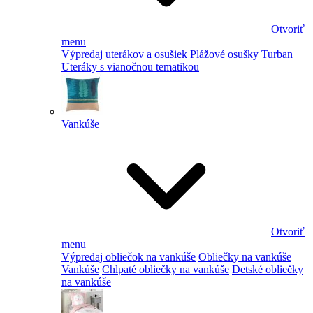
Otvoriť
menu
Výpredaj uterákov a osušiek
Plážové osušky
Turban
Uteráky s vianočnou tematikou
Vankúše
Otvoriť
menu
Výpredaj obliečok na vankúše
Obliečky na vankúše
Vankúše
Chlpaté obliečky na vankúše
Detské obliečky
na vankúše