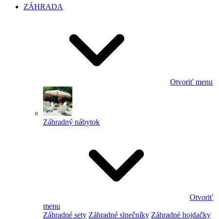
ZÁHRADA
Otvoriť menu
Záhradný nábytok
Otvoriť
menu
Záhradné sety
Záhradné slnečníky
Záhradné hojdačky