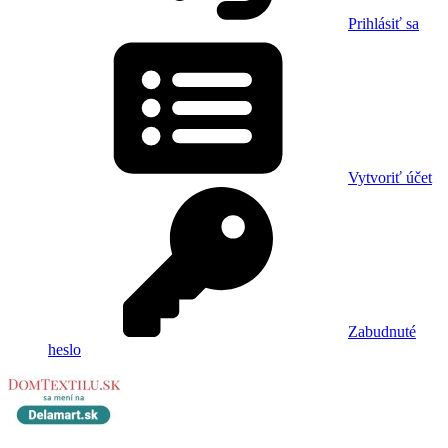
Prihlásiť sa
Vytvoriť účet
Zabudnuté
heslo