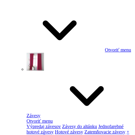
Otvoriť menu
Závesy
Otvoriť menu
Výpredaj závesov
Závesy do altánku
Jednofarebné
hotové závesy
Hotové závesy
Zatemňovacie závesy
+