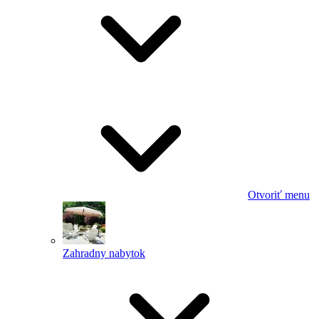
Otvoriť menu
Zahradny nabytok