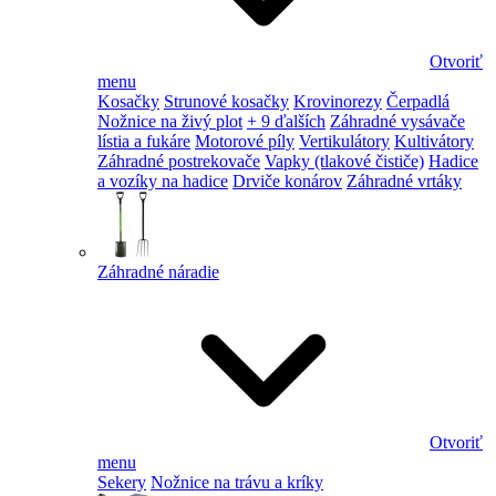
Otvoriť
menu
Kosačky
Strunové kosačky
Krovinorezy
Čerpadlá
Nožnice na živý plot
+ 9 ďalších
Záhradné vysávače
lístia a fukáre
Motorové píly
Vertikulátory
Kultivátory
Záhradné postrekovače
Vapky (tlakové čističe)
Hadice
a vozíky na hadice
Drviče konárov
Záhradné vrtáky
Záhradné náradie
Otvoriť
menu
Sekery
Nožnice na trávu a kríky