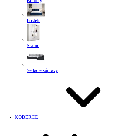
Botníky
Postele
Skrine
Sedacie súpravy
KOBERCE