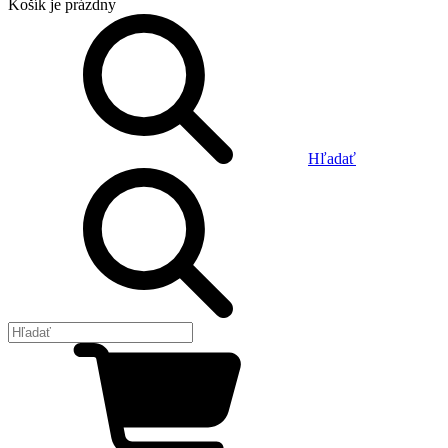
Košík
je prázdny
Hľadať