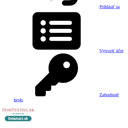
Prihlásiť sa
Vytvoriť účet
Zabudnuté
heslo