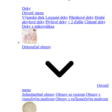
Deky
Otvoriť menu
Výpredaj diek
Luxusné deky
Piknikové deky
Hrubé
akrylové deky
Plyšové deky
+ 2 ďalšie
Chlpaté deky
Deky z mikrovlákna
Dekoračné obrusy
Otvoriť
menu
Jednofarebné obrusy
Obrusy so vzorom
Obrusy s
vianočným motívom
Obrusy s veľkonočným motívom