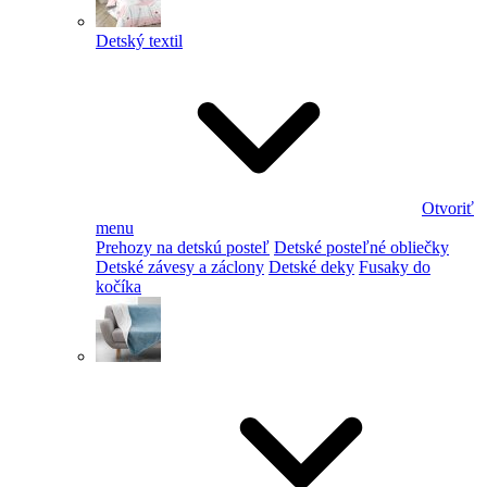
Detský textil
Otvoriť
menu
Prehozy na detskú posteľ
Detské posteľné obliečky
Detské závesy a záclony
Detské deky
Fusaky do
kočíka