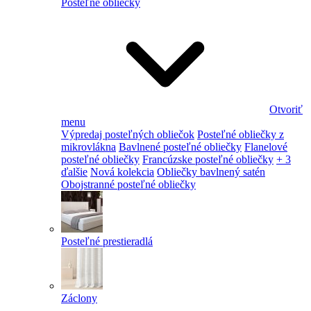
Posteľné obliečky
Otvoriť
menu
Výpredaj posteľných obliečok
Posteľné obliečky z
mikrovlákna
Bavlnené posteľné obliečky
Flanelové
posteľné obliečky
Francúzske posteľné obliečky
+ 3
ďalšie
Nová kolekcia
Obliečky bavlnený satén
Obojstranné posteľné obliečky
Posteľné prestieradlá
Záclony