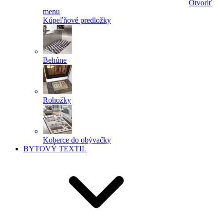
Otvoriť
menu
Kúpeľňové predložky
Behúne
Rohožky
Koberce do obývačky
BYTOVÝ TEXTIL