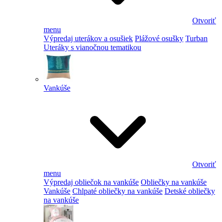
Otvoriť
menu
Výpredaj uterákov a osušiek
Plážové osušky
Turban
Uteráky s vianočnou tematikou
Vankúše
Otvoriť
menu
Výpredaj obliečok na vankúše
Obliečky na vankúše
Vankúše
Chlpaté obliečky na vankúše
Detské obliečky
na vankúše