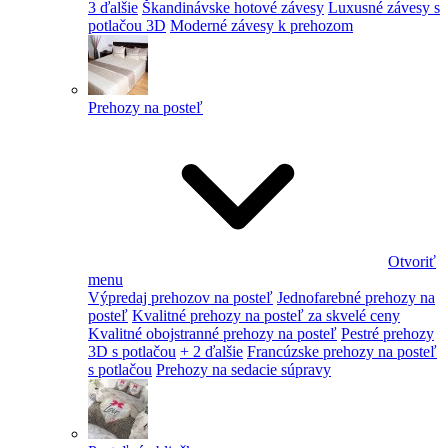
3 ďalšie
Škandinávske hotové závesy
Luxusné závesy s
potlačou 3D
Moderné závesy k prehozom
Prehozy na posteľ
Otvoriť
menu
Výpredaj prehozov na posteľ
Jednofarebné prehozy na
posteľ
Kvalitné prehozy na posteľ za skvelé ceny
Kvalitné obojstranné prehozy na posteľ
Pestré prehozy
3D s potlačou
+ 2 ďalšie
Francúzske prehozy na posteľ
s potlačou
Prehozy na sedacie súpravy