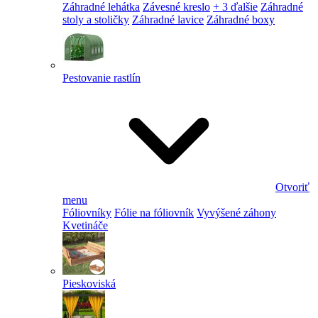
Záhradné lehátka
Závesné kreslo
+ 3 ďalšie
Záhradné
stoly a stoličky
Záhradné lavice
Záhradné boxy
Pestovanie rastlín
Otvoriť
menu
Fóliovníky
Fólie na fóliovník
Vyvýšené záhony
Kvetináče
Pieskoviská