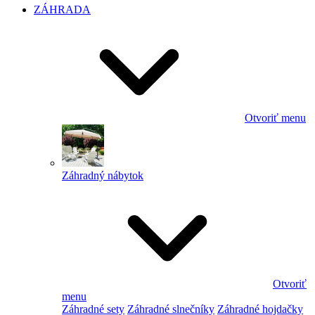
ZÁHRADA
Otvoriť menu
Záhradný nábytok
Otvoriť
menu
Záhradné sety
Záhradné slnečníky
Záhradné hojdačky