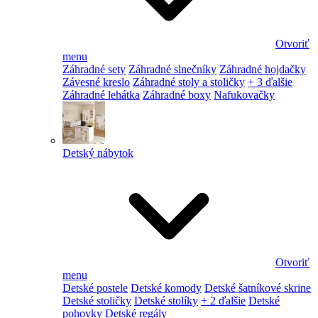
Otvoriť
menu
Záhradné sety
Záhradné slnečníky
Záhradné hojdačky
Závesné kreslo
Záhradné stoly a stoličky
+ 3 ďalšie
Záhradné lehátka
Záhradné boxy
Nafukovačky
Detský nábytok
Otvoriť
menu
Detské postele
Detské komody
Detské šatníkové skrine
Detské stoličky
Detské stolíky
+ 2 ďalšie
Detské
pohovky
Detské regály