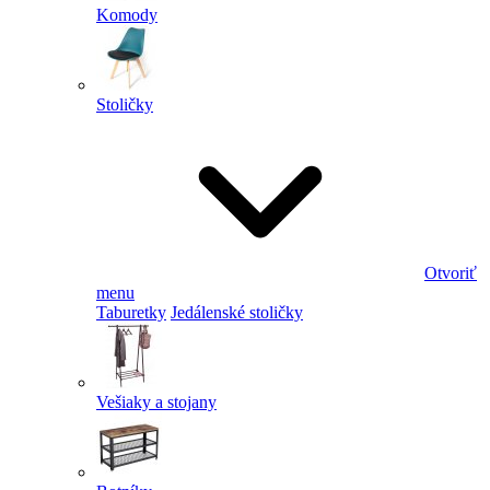
Komody
Stoličky
Otvoriť
menu
Taburetky
Jedálenské stoličky
Vešiaky a stojany