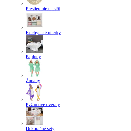
Prestieranie na stôl
Kuchynské utierky
Paplóny
Župany
Pyžamové overaly
Dekoračné sety