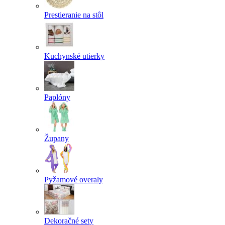
Prestieranie na stôl
Kuchynské utierky
Paplóny
Župany
Pyžamové overaly
Dekoračné sety