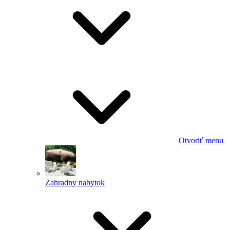
Otvoriť menu
Zahradny nabytok