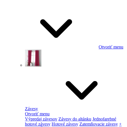
Otvoriť menu
Závesy
Otvoriť menu
Výpredaj závesov
Závesy do altánku
Jednofarebné
hotové závesy
Hotové závesy
Zatemňovacie závesy
+