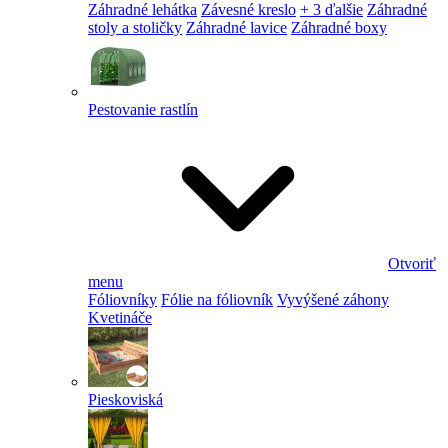
Záhradné lehátka
Závesné kreslo
+ 3 ďalšie
Záhradné
stoly a stoličky
Záhradné lavice
Záhradné boxy
Pestovanie rastlín
Otvoriť
menu
Fóliovníky
Fólie na fóliovník
Vyvýšené záhony
Kvetináče
Pieskoviská