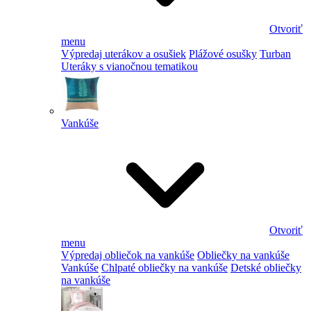
Otvoriť
menu
Výpredaj uterákov a osušiek
Plážové osušky
Turban
Uteráky s vianočnou tematikou
Vankúše
Otvoriť
menu
Výpredaj obliečok na vankúše
Obliečky na vankúše
Vankúše
Chlpaté obliečky na vankúše
Detské obliečky
na vankúše