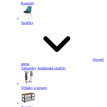
Komody
Stoličky
Otvoriť
menu
Taburetky
Jedálenské stoličky
Vešiaky a stojany