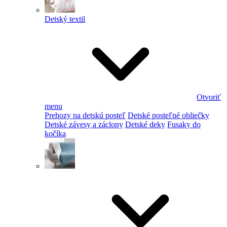
Detský textil
Otvoriť
menu
Prehozy na detskú posteľ
Detské posteľné obliečky
Detské závesy a záclony
Detské deky
Fusaky do
kočíka