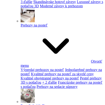
3 ďalšie
Škandinávske hotové závesy
Luxusné závesy s
potlačou 3D
Moderné závesy k prehozom
Prehozy na posteľ
Otvoriť
menu
Výpredaj prehozov na posteľ
Jednofarebné prehozy na
posteľ
Kvalitné prehozy na posteľ za skvelé ceny
Kvalitné obojstranné prehozy na posteľ
Pestré prehozy
3D s potlačou
+ 2 ďalšie
Francúzske prehozy na posteľ
s potlačou
Prehozy na sedacie súpravy