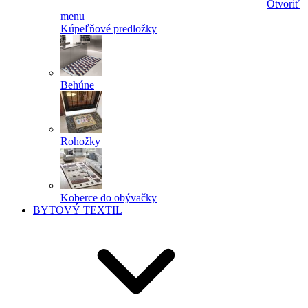
Otvoriť
menu
Kúpeľňové predložky
Behúne
Rohožky
Koberce do obývačky
BYTOVÝ TEXTIL