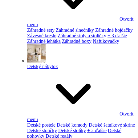
Otvoriť
menu
Záhradné sety
Záhradné slnečníky
Záhradné hojdačky
Závesné kreslo
Záhradné stoly a stoličky
+ 3 ďalšie
Záhradné lehátka
Záhradné boxy
Nafukovačky
Detský nábytok
Otvoriť
menu
Detské postele
Detské komody
Detské šatníkové skrine
Detské stoličky
Detské stolíky
+ 2 ďalšie
Detské
pohovky
Detské regály