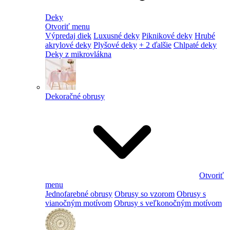
Deky
Otvoriť menu
Výpredaj diek
Luxusné deky
Piknikové deky
Hrubé
akrylové deky
Plyšové deky
+ 2 ďalšie
Chlpaté deky
Deky z mikrovlákna
Dekoračné obrusy
Otvoriť
menu
Jednofarebné obrusy
Obrusy so vzorom
Obrusy s
vianočným motívom
Obrusy s veľkonočným motívom