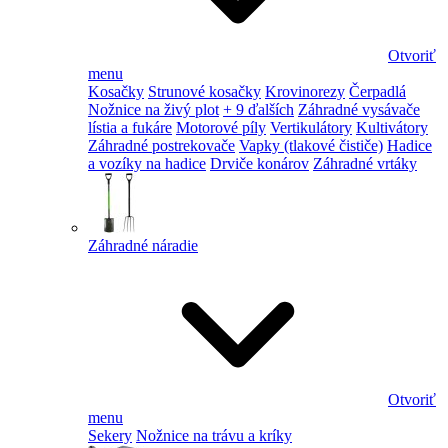
Otvoriť
menu
Kosačky
Strunové kosačky
Krovinorezy
Čerpadlá
Nožnice na živý plot
+ 9 ďalších
Záhradné vysávače
lístia a fukáre
Motorové píly
Vertikulátory
Kultivátory
Záhradné postrekovače
Vapky (tlakové čističe)
Hadice
a vozíky na hadice
Drviče konárov
Záhradné vrtáky
Záhradné náradie
Otvoriť
menu
Sekery
Nožnice na trávu a kríky