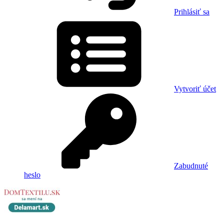
Prihlásiť sa
Vytvoriť účet
Zabudnuté
heslo