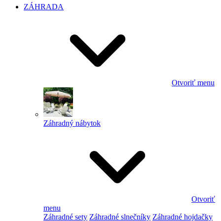
ZÁHRADA
Otvoriť menu
Záhradný nábytok
Otvoriť
menu
Záhradné sety
Záhradné slnečníky
Záhradné hojdačky