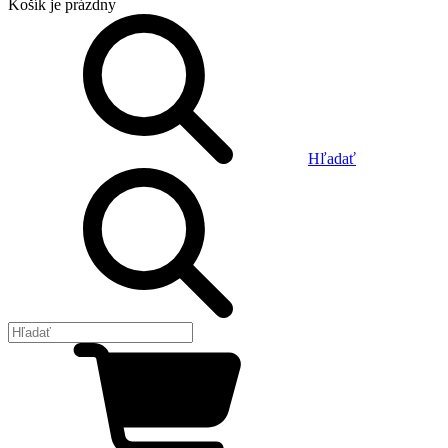
Košík
je prázdny
Hľadať