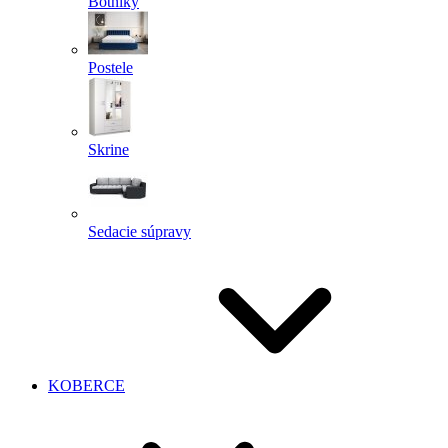
Botníky
Postele
Skrine
Sedacie súpravy
KOBERCE