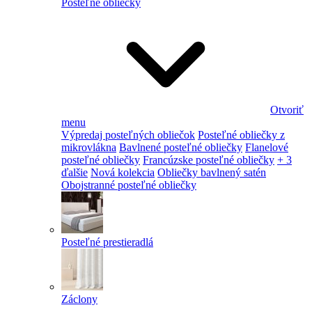
Posteľné obliečky
Otvoriť
menu
Výpredaj posteľných obliečok
Posteľné obliečky z
mikrovlákna
Bavlnené posteľné obliečky
Flanelové
posteľné obliečky
Francúzske posteľné obliečky
+ 3
ďalšie
Nová kolekcia
Obliečky bavlnený satén
Obojstranné posteľné obliečky
Posteľné prestieradlá
Záclony