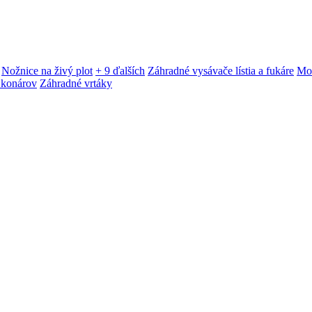
Nožnice na živý plot
+ 9 ďalších
Záhradné vysávače lístia a fukáre
Mot
 konárov
Záhradné vrtáky