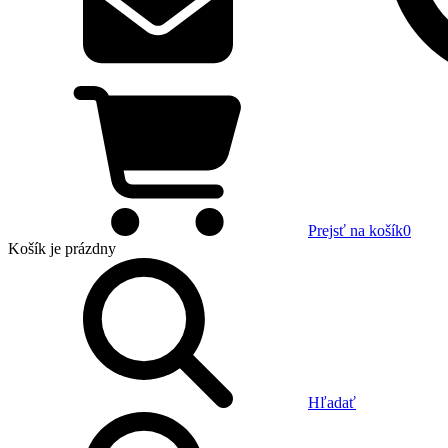
Prejsť na košík
0
Košík
je prázdny
Hľadať