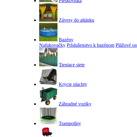
Pieskoviská
Závesy do altánku
Bazény
Nafukovačky
Príslušenstvo k bazénom
Plážové os
Tieniace siete
Krycie plachty
Záhradné vozíky
Trampolíny