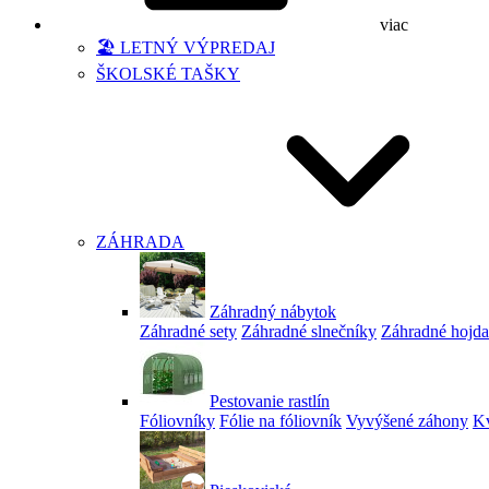
viac
🏖️ LETNÝ VÝPREDAJ
ŠKOLSKÉ TAŠKY
ZÁHRADA
Záhradný nábytok
Záhradné sety
Záhradné slnečníky
Záhradné hojd
Pestovanie rastlín
Fóliovníky
Fólie na fóliovník
Vyvýšené záhony
Kv