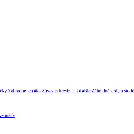
ačky
Záhradné lehátka
Závesné kreslo
+ 3 ďalšie
Záhradné stoly a stoli
etináče