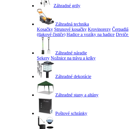
Záhradné grily
Záhradná technika
Kosačky
Strunové kosačky
Krovinorezy
Čerpadlá
(tlakové čističe)
Hadice a vozíky na hadice
Drviče
Záhradné náradie
Sekery
Nožnice na trávu a kríky
Záhradné dekorácie
Záhradné stany a altány
Poštové schránky