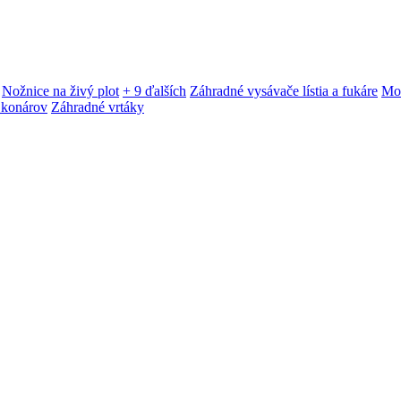
Nožnice na živý plot
+ 9 ďalších
Záhradné vysávače lístia a fukáre
Mot
 konárov
Záhradné vrtáky