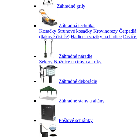
Záhradné grily
Záhradná technika
Kosačky
Strunové kosačky
Krovinorezy
Čerpadlá
(tlakové čističe)
Hadice a vozíky na hadice
Drviče
Záhradné náradie
Sekery
Nožnice na trávu a kríky
Záhradné dekorácie
Záhradné stany a altány
Poštové schránky