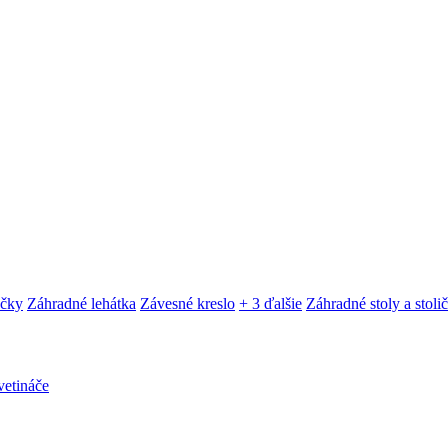
ačky
Záhradné lehátka
Závesné kreslo
+ 3 ďalšie
Záhradné stoly a stoli
etináče