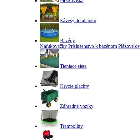
Pieskoviská
Závesy do altánku
Bazény
Nafukovačky
Príslušenstvo k bazénom
Plážové os
Tieniace siete
Krycie plachty
Záhradné vozíky
Trampolíny