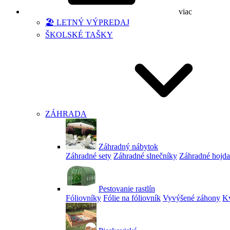
viac
🏖️ LETNÝ VÝPREDAJ
ŠKOLSKÉ TAŠKY
ZÁHRADA
Záhradný nábytok
Záhradné sety
Záhradné slnečníky
Záhradné hojd
Pestovanie rastlín
Fóliovníky
Fólie na fóliovník
Vyvýšené záhony
Kv