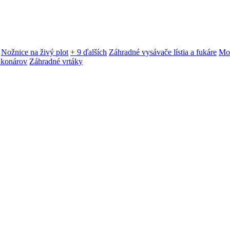
Nožnice na živý plot
+ 9 ďalších
Záhradné vysávače lístia a fukáre
Mot
 konárov
Záhradné vrtáky