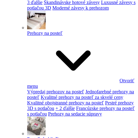
3 ďalšie
Škandinávske hotové závesy
Luxusné závesy s
potlačou 3D
Moderné závesy k prehozom
Prehozy na posteľ
Otvoriť
menu
Výpredaj prehozov na posteľ
Jednofarebné prehozy na
posteľ
Kvalitné prehozy na posteľ za skvelé ceny
Kvalitné obojstranné prehozy na posteľ
Pestré prehozy
3D s potlačou
+ 2 ďalšie
Francúzske prehozy na posteľ
s potlačou
Prehozy na sedacie súpravy