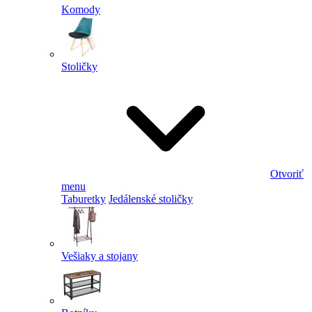
Komody
Stoličky
Otvoriť
menu
Taburetky
Jedálenské stoličky
Vešiaky a stojany