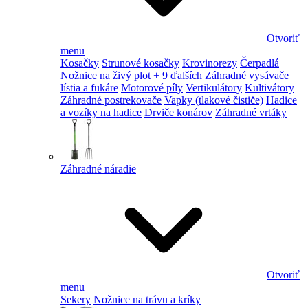
Otvoriť
menu
Kosačky
Strunové kosačky
Krovinorezy
Čerpadlá
Nožnice na živý plot
+ 9 ďalších
Záhradné vysávače
lístia a fukáre
Motorové píly
Vertikulátory
Kultivátory
Záhradné postrekovače
Vapky (tlakové čističe)
Hadice
a vozíky na hadice
Drviče konárov
Záhradné vrtáky
Záhradné náradie
Otvoriť
menu
Sekery
Nožnice na trávu a kríky