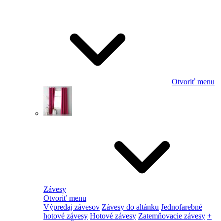
Otvoriť menu
Závesy
Otvoriť menu
Výpredaj závesov
Závesy do altánku
Jednofarebné
hotové závesy
Hotové závesy
Zatemňovacie závesy
+