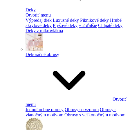
Deky
Otvoriť menu
Výpredaj diek
Luxusné deky
Piknikové deky
Hrubé
akrylové deky
Plyšové deky
+ 2 ďalšie
Chlpaté deky
Deky z mikrovlákna
Dekoračné obrusy
Otvoriť
menu
Jednofarebné obrusy
Obrusy so vzorom
Obrusy s
vianočným motívom
Obrusy s veľkonočným motívom