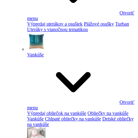
Otvoriť
menu
Výpredaj uterákov a osušiek
Plážové osušky
Turban
Uteráky s vianočnou tematikou
Vankúše
Otvoriť
menu
Výpredaj obliečok na vankúše
Obliečky na vankúše
Vankúše
Chlpaté obliečky na vankúše
Detské obliečky
na vankúše