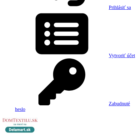
Prihlásiť sa
Vytvoriť účet
Zabudnuté
heslo