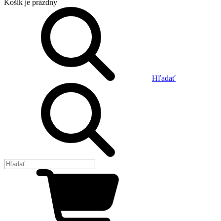
Košík
je prázdny
Hľadať