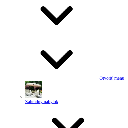
Otvoriť menu
Zahradny nabytok