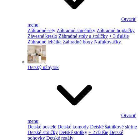
Otvoriť
menu
Záhradné sety
Záhradné slnečníky
Záhradné hojdačky
Závesné kreslo
Záhradné stoly a stoličky
+ 3 ďalšie
Záhradné lehátka
Záhradné boxy
Nafukovačky
Detský nábytok
Otvoriť
menu
Detské postele
Detské komody
Detské šatníkové skrine
Detské stoličky
Detské stolíky
+ 2 ďalšie
Detské
pohovky
Detské regály