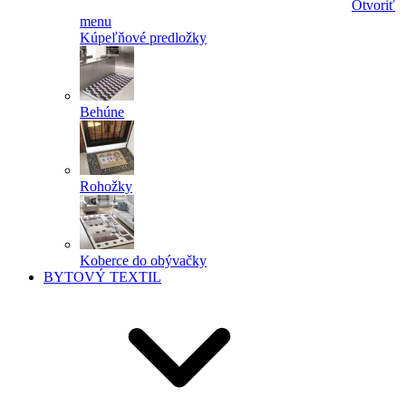
Otvoriť
menu
Kúpeľňové predložky
Behúne
Rohožky
Koberce do obývačky
BYTOVÝ TEXTIL