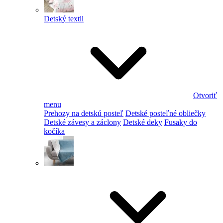
Detský textil
Otvoriť
menu
Prehozy na detskú posteľ
Detské posteľné obliečky
Detské závesy a záclony
Detské deky
Fusaky do
kočíka