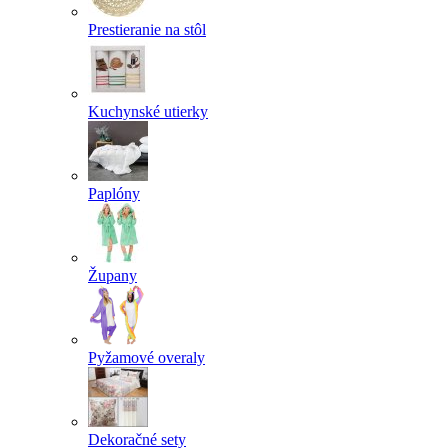
Prestieranie na stôl
Kuchynské utierky
Paplóny
Župany
Pyžamové overaly
Dekoračné sety