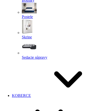
Botníky
Postele
Skrine
Sedacie súpravy
KOBERCE