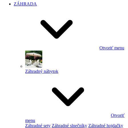
ZÁHRADA
Otvoriť menu
Záhradný nábytok
Otvoriť
menu
Záhradné sety
Záhradné slnečníky
Záhradné hojdačky