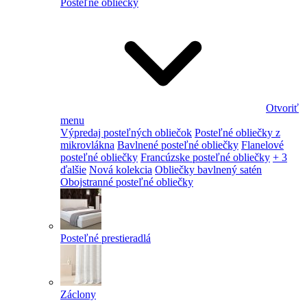
Posteľné obliečky
Otvoriť
menu
Výpredaj posteľných obliečok
Posteľné obliečky z
mikrovlákna
Bavlnené posteľné obliečky
Flanelové
posteľné obliečky
Francúzske posteľné obliečky
+ 3
ďalšie
Nová kolekcia
Obliečky bavlnený satén
Obojstranné posteľné obliečky
Posteľné prestieradlá
Záclony