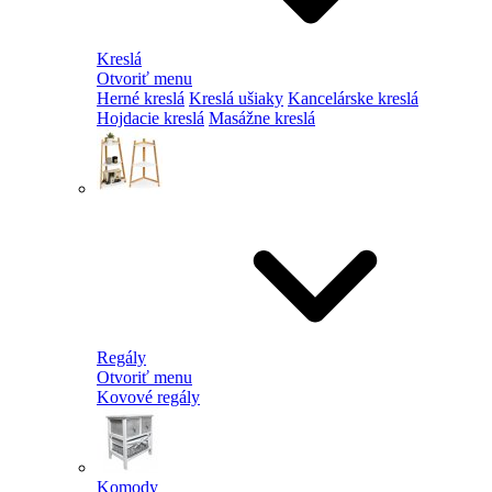
Kreslá
Otvoriť menu
Herné kreslá
Kreslá ušiaky
Kancelárske kreslá
Hojdacie kreslá
Masážne kreslá
Regály
Otvoriť menu
Kovové regály
Komody