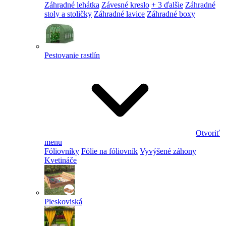
Záhradné lehátka
Závesné kreslo
+ 3 ďalšie
Záhradné
stoly a stoličky
Záhradné lavice
Záhradné boxy
Pestovanie rastlín
Otvoriť
menu
Fóliovníky
Fólie na fóliovník
Vyvýšené záhony
Kvetináče
Pieskoviská