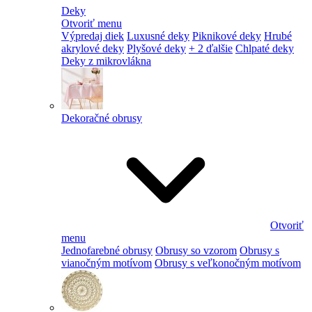
Deky
Otvoriť menu
Výpredaj diek
Luxusné deky
Piknikové deky
Hrubé
akrylové deky
Plyšové deky
+ 2 ďalšie
Chlpaté deky
Deky z mikrovlákna
Dekoračné obrusy
Otvoriť
menu
Jednofarebné obrusy
Obrusy so vzorom
Obrusy s
vianočným motívom
Obrusy s veľkonočným motívom