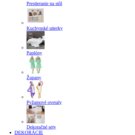
Prestieranie na stôl
Kuchynské utierky
Paplóny
Župany
Pyžamové overaly
Dekoračné sety
DEKORÁCIE