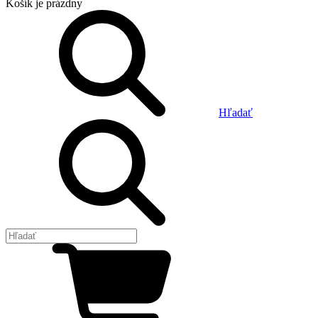
Košík
je prázdny
Hľadať