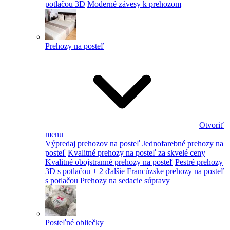
potlačou 3D
Moderné závesy k prehozom
Prehozy na posteľ
Otvoriť
menu
Výpredaj prehozov na posteľ
Jednofarebné prehozy na
posteľ
Kvalitné prehozy na posteľ za skvelé ceny
Kvalitné obojstranné prehozy na posteľ
Pestré prehozy
3D s potlačou
+ 2 ďalšie
Francúzske prehozy na posteľ
s potlačou
Prehozy na sedacie súpravy
Posteľné obliečky