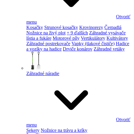
Otvoriť
menu
Kosačky
Strunové kosačky
Krovinorezy
Čerpadlá
Nožnice na živý plot
+ 9 ďalších
Záhradné vysávače
lístia a fukáre
Motorové píly
Vertikulátory
Kultivátory
Záhradné postrekovače
Vapky (tlakové čističe)
Hadice
a vozíky na hadice
Drviče konárov
Záhradné vrtáky
Záhradné náradie
Otvoriť
menu
Sekery
Nožnice na trávu a kríky