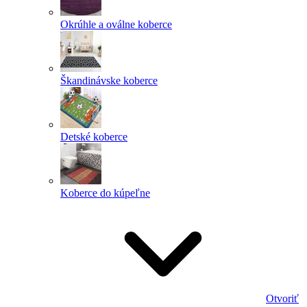
Okrúhle a oválne koberce
Škandinávske koberce
Detské koberce
Koberce do kúpeľne
Otvoriť