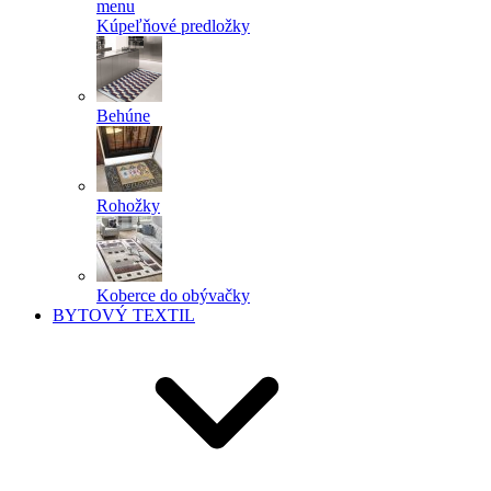
menu
Kúpeľňové predložky
Behúne
Rohožky
Koberce do obývačky
BYTOVÝ TEXTIL