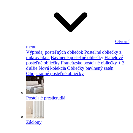
Otvoriť
menu
Výpredaj posteľných obliečok
Posteľné obliečky z
mikrovlákna
Bavlnené posteľné obliečky
Flanelové
posteľné obliečky
Francúzske posteľné obliečky
+ 3
ďalšie
Nová kolekcia
Obliečky bavlnený satén
Obojstranné posteľné obliečky
Posteľné prestieradlá
Záclony