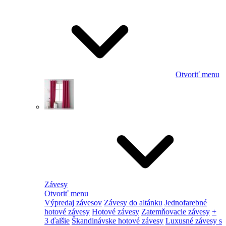
Otvoriť menu
Závesy
Otvoriť menu
Výpredaj závesov
Závesy do altánku
Jednofarebné
hotové závesy
Hotové závesy
Zatemňovacie závesy
+
3 ďalšie
Škandinávske hotové závesy
Luxusné závesy s