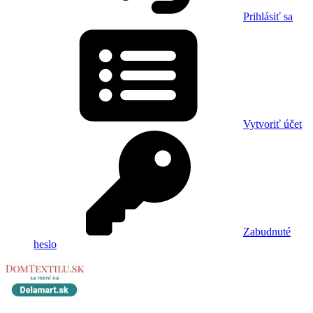
Prihlásiť sa
Vytvoriť účet
Zabudnuté
heslo