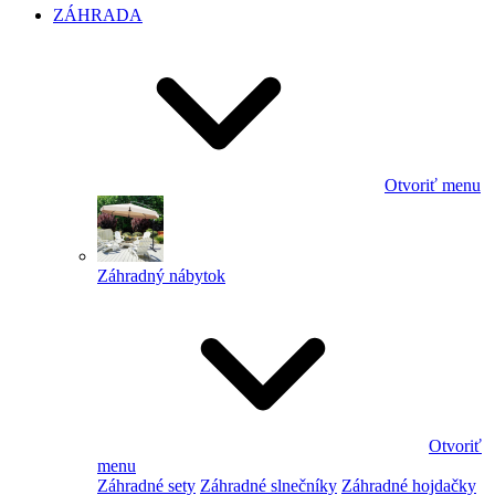
ZÁHRADA
Otvoriť menu
Záhradný nábytok
Otvoriť
menu
Záhradné sety
Záhradné slnečníky
Záhradné hojdačky