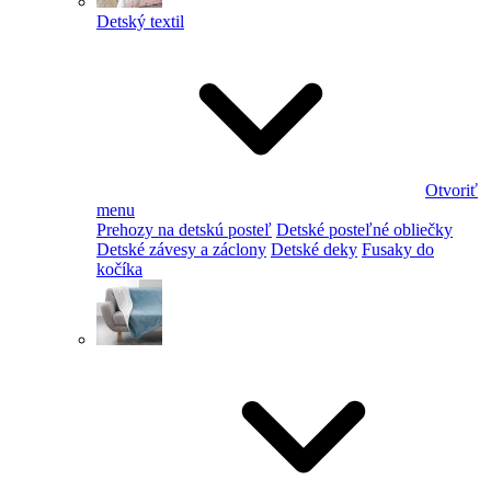
Detský textil
Otvoriť
menu
Prehozy na detskú posteľ
Detské posteľné obliečky
Detské závesy a záclony
Detské deky
Fusaky do
kočíka