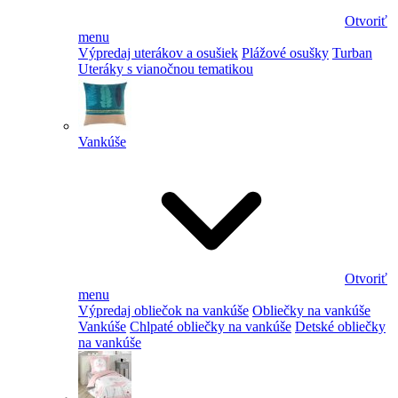
Otvoriť
menu
Výpredaj uterákov a osušiek
Plážové osušky
Turban
Uteráky s vianočnou tematikou
Vankúše
Otvoriť
menu
Výpredaj obliečok na vankúše
Obliečky na vankúše
Vankúše
Chlpaté obliečky na vankúše
Detské obliečky
na vankúše