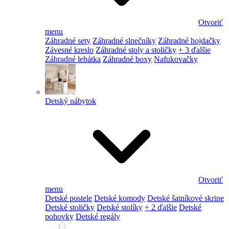
Otvoriť
menu
Záhradné sety
Záhradné slnečníky
Záhradné hojdačky
Závesné kreslo
Záhradné stoly a stoličky
+ 3 ďalšie
Záhradné lehátka
Záhradné boxy
Nafukovačky
Detský nábytok
Otvoriť
menu
Detské postele
Detské komody
Detské šatníkové skrine
Detské stoličky
Detské stolíky
+ 2 ďalšie
Detské
pohovky
Detské regály