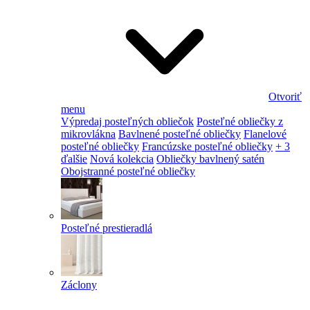
Otvoriť
menu
Výpredaj posteľných obliečok
Posteľné obliečky z
mikrovlákna
Bavlnené posteľné obliečky
Flanelové
posteľné obliečky
Francúzske posteľné obliečky
+ 3
ďalšie
Nová kolekcia
Obliečky bavlnený satén
Obojstranné posteľné obliečky
Posteľné prestieradlá
Záclony