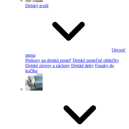
Detský textil
Otvoriť
menu
Prehozy na detskú posteľ
Detské posteľné obliečky
Detské závesy a záclony
Detské deky
Fusaky do
kočíka