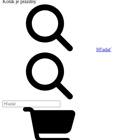
Košík
je prázdny
Hľadať