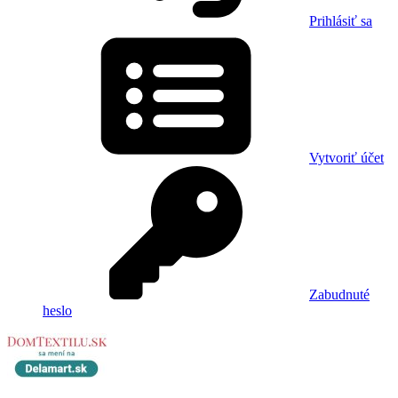
Prihlásiť sa
Vytvoriť účet
Zabudnuté
heslo