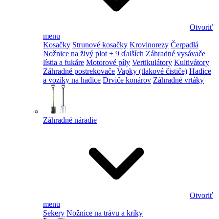
Otvoriť
menu
Kosačky
Strunové kosačky
Krovinorezy
Čerpadlá
Nožnice na živý plot
+ 9 ďalších
Záhradné vysávače
lístia a fukáre
Motorové píly
Vertikulátory
Kultivátory
Záhradné postrekovače
Vapky (tlakové čističe)
Hadice
a vozíky na hadice
Drviče konárov
Záhradné vrtáky
Záhradné náradie
Otvoriť
menu
Sekery
Nožnice na trávu a kríky