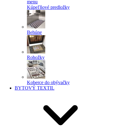
menu
Kúpeľňové predložky
Behúne
Rohožky
Koberce do obývačky
BYTOVÝ TEXTIL