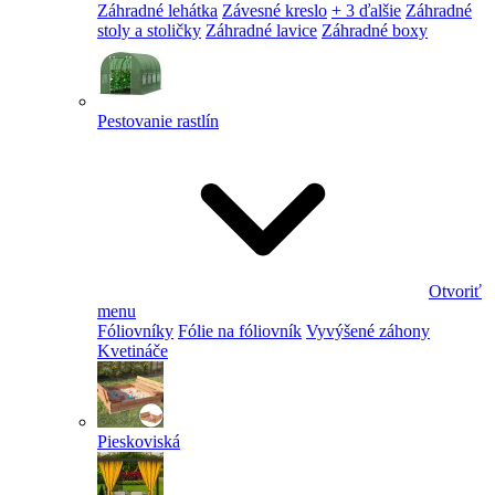
Záhradné lehátka
Závesné kreslo
+ 3 ďalšie
Záhradné
stoly a stoličky
Záhradné lavice
Záhradné boxy
Pestovanie rastlín
Otvoriť
menu
Fóliovníky
Fólie na fóliovník
Vyvýšené záhony
Kvetináče
Pieskoviská