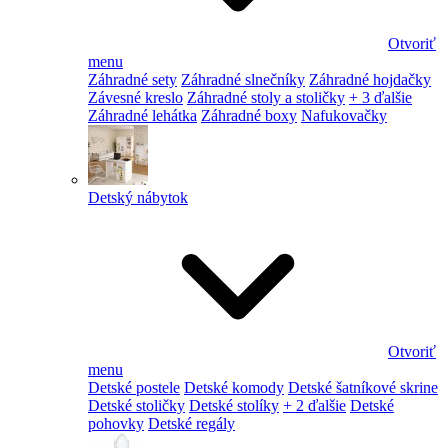
Otvoriť
menu
Záhradné sety
Záhradné slnečníky
Záhradné hojdačky
Závesné kreslo
Záhradné stoly a stoličky
+ 3 ďalšie
Záhradné lehátka
Záhradné boxy
Nafukovačky
Detský nábytok
Otvoriť
menu
Detské postele
Detské komody
Detské šatníkové skrine
Detské stoličky
Detské stolíky
+ 2 ďalšie
Detské
pohovky
Detské regály