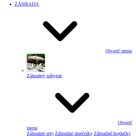
ZÁHRADA
Otvoriť menu
Záhradný nábytok
Otvoriť
menu
Záhradné sety
Záhradné slnečníky
Záhradné hojdačky