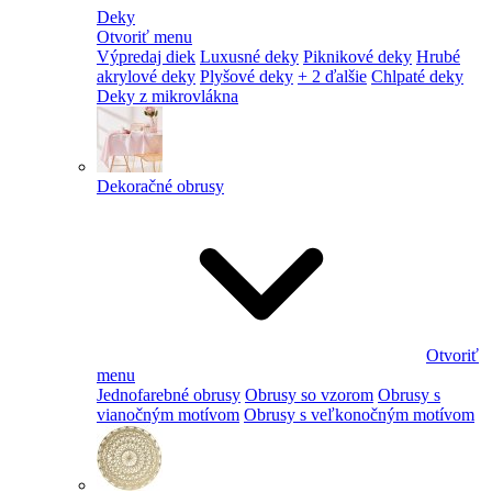
Deky
Otvoriť menu
Výpredaj diek
Luxusné deky
Piknikové deky
Hrubé
akrylové deky
Plyšové deky
+ 2 ďalšie
Chlpaté deky
Deky z mikrovlákna
Dekoračné obrusy
Otvoriť
menu
Jednofarebné obrusy
Obrusy so vzorom
Obrusy s
vianočným motívom
Obrusy s veľkonočným motívom