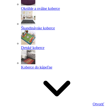
Okrúhle a oválne koberce
Škandinávske koberce
Detské koberce
Koberce do kúpeľne
Otvoriť