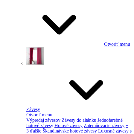
Otvoriť menu
Závesy
Otvoriť menu
Výpredaj závesov
Závesy do altánku
Jednofarebné
hotové závesy
Hotové závesy
Zatemňovacie závesy
+
3 ďalšie
Škandinávske hotové závesy
Luxusné závesy s