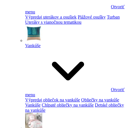
Otvoriť
menu
Výpredaj uterákov a osušiek
Plážové osušky
Turban
Uteráky s vianočnou tematikou
Vankúše
Otvoriť
menu
Výpredaj obliečok na vankúše
Obliečky na vankúše
Vankúše
Chlpaté obliečky na vankúše
Detské obliečky
na vankúše