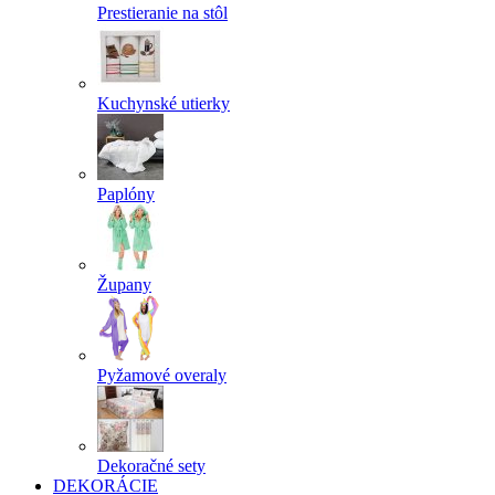
Prestieranie na stôl
Kuchynské utierky
Paplóny
Župany
Pyžamové overaly
Dekoračné sety
DEKORÁCIE