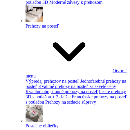
potlačou 3D
Moderné závesy k prehozom
Prehozy na posteľ
Otvoriť
menu
Výpredaj prehozov na posteľ
Jednofarebné prehozy na
posteľ
Kvalitné prehozy na posteľ za skvelé ceny
Kvalitné obojstranné prehozy na posteľ
Pestré prehozy
3D s potlačou
+ 2 ďalšie
Francúzske prehozy na posteľ
s potlačou
Prehozy na sedacie súpravy
Posteľné obliečky