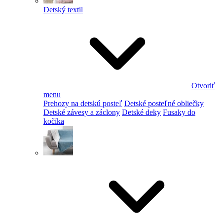
Detský textil
Otvoriť
menu
Prehozy na detskú posteľ
Detské posteľné obliečky
Detské závesy a záclony
Detské deky
Fusaky do
kočíka