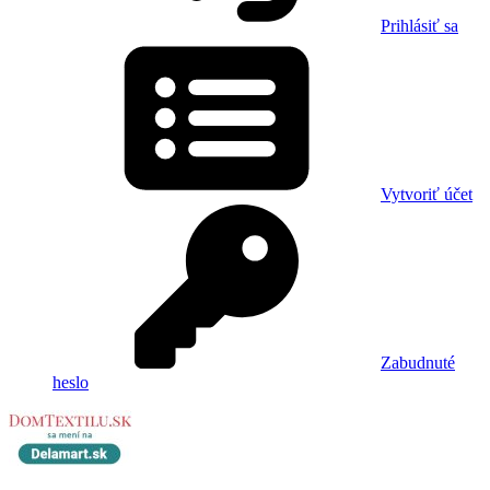
Prihlásiť sa
Vytvoriť účet
Zabudnuté
heslo