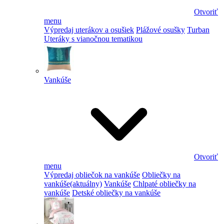
Otvoriť
menu
Výpredaj uterákov a osušiek
Plážové osušky
Turban
Uteráky s vianočnou tematikou
Vankúše
Otvoriť
menu
Výpredaj obliečok na vankúše
Obliečky na
vankúše
(aktuálny)
Vankúše
Chlpaté obliečky na
vankúše
Detské obliečky na vankúše