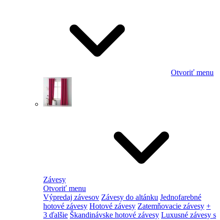
Otvoriť menu
Závesy
Otvoriť menu
Výpredaj závesov
Závesy do altánku
Jednofarebné
hotové závesy
Hotové závesy
Zatemňovacie závesy
+
3 ďalšie
Škandinávske hotové závesy
Luxusné závesy s