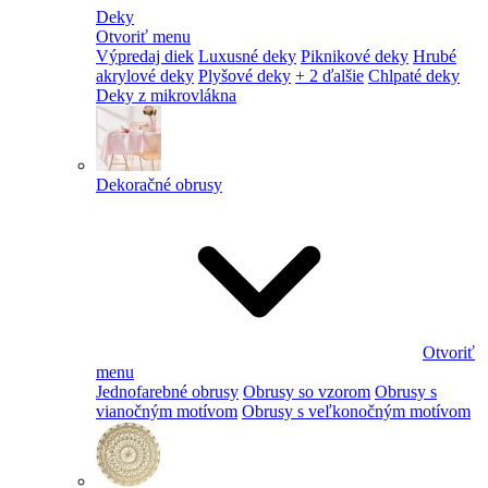
Deky
Otvoriť menu
Výpredaj diek
Luxusné deky
Piknikové deky
Hrubé
akrylové deky
Plyšové deky
+ 2 ďalšie
Chlpaté deky
Deky z mikrovlákna
Dekoračné obrusy
Otvoriť
menu
Jednofarebné obrusy
Obrusy so vzorom
Obrusy s
vianočným motívom
Obrusy s veľkonočným motívom