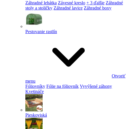
Záhradné lehátka
Závesné kreslo
+ 3 ďalšie
Záhradné
stoly a stoličky
Záhradné lavice
Záhradné boxy
Pestovanie rastlín
Otvoriť
menu
Fóliovníky
Fólie na fóliovník
Vyvýšené záhony
Kvetináče
Pieskoviská