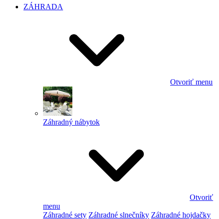
ZÁHRADA
Otvoriť menu
Záhradný nábytok
Otvoriť
menu
Záhradné sety
Záhradné slnečníky
Záhradné hojdačky