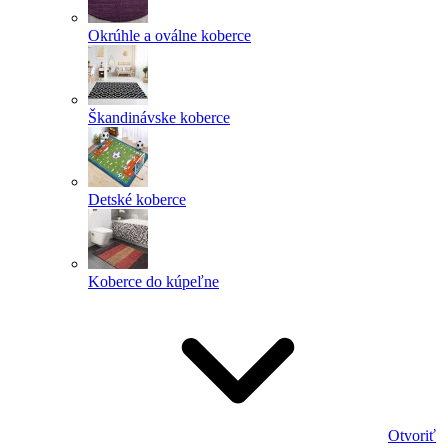
Okrúhle a oválne koberce
Škandinávske koberce
Detské koberce
Koberce do kúpeľne
Otvoriť