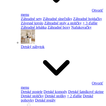
Otvoriť
menu
Záhradné sety
Záhradné slnečníky
Záhradné hojdačky
Závesné kreslo
Záhradné stoly a stoličky
+ 3 ďalšie
Záhradné lehátka
Záhradné boxy
Nafukovačky
Detský nábytok
Otvoriť
menu
Detské postele
Detské komody
Detské šatníkové skrine
Detské stoličky
Detské stolíky
+ 2 ďalšie
Detské
pohovky
Detské regály