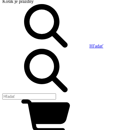
Košík
je prázdny
Hľadať