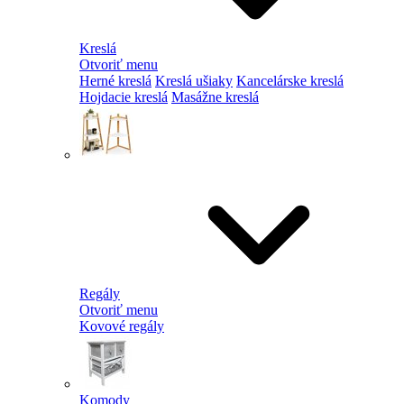
Kreslá
Otvoriť menu
Herné kreslá
Kreslá ušiaky
Kancelárske kreslá
Hojdacie kreslá
Masážne kreslá
Regály
Otvoriť menu
Kovové regály
Komody