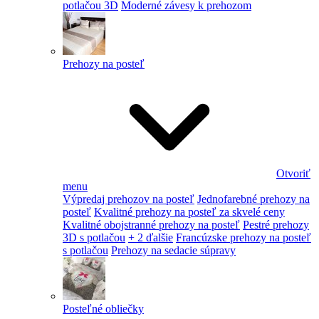
potlačou 3D
Moderné závesy k prehozom
Prehozy na posteľ
Otvoriť
menu
Výpredaj prehozov na posteľ
Jednofarebné prehozy na
posteľ
Kvalitné prehozy na posteľ za skvelé ceny
Kvalitné obojstranné prehozy na posteľ
Pestré prehozy
3D s potlačou
+ 2 ďalšie
Francúzske prehozy na posteľ
s potlačou
Prehozy na sedacie súpravy
Posteľné obliečky