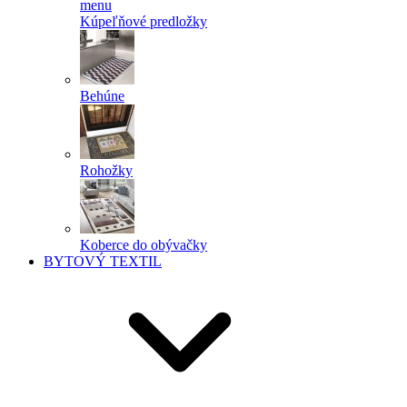
menu
Kúpeľňové predložky
Behúne
Rohožky
Koberce do obývačky
BYTOVÝ TEXTIL