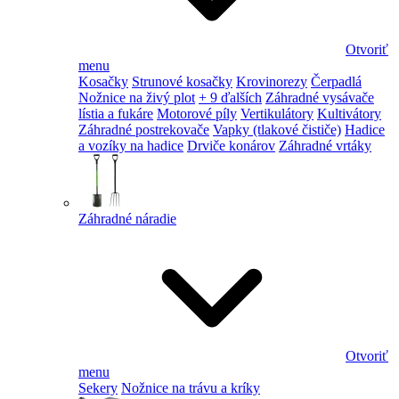
Otvoriť
menu
Kosačky
Strunové kosačky
Krovinorezy
Čerpadlá
Nožnice na živý plot
+ 9 ďalších
Záhradné vysávače
lístia a fukáre
Motorové píly
Vertikulátory
Kultivátory
Záhradné postrekovače
Vapky (tlakové čističe)
Hadice
a vozíky na hadice
Drviče konárov
Záhradné vrtáky
Záhradné náradie
Otvoriť
menu
Sekery
Nožnice na trávu a kríky