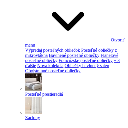
Otvoriť
menu
Výpredaj posteľných obliečok
Posteľné obliečky z
mikrovlákna
Bavlnené posteľné obliečky
Flanelové
posteľné obliečky
Francúzske posteľné obliečky
+ 3
ďalšie
Nová kolekcia
Obliečky bavlnený satén
Obojstranné posteľné obliečky
Posteľné prestieradlá
Záclony