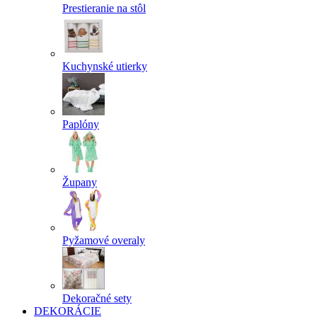
Prestieranie na stôl
Kuchynské utierky
Paplóny
Župany
Pyžamové overaly
Dekoračné sety
DEKORÁCIE