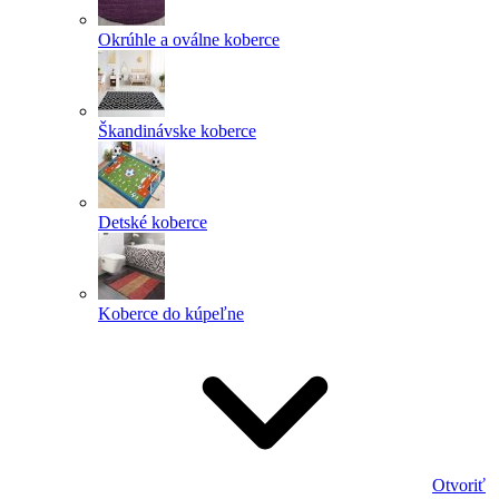
Okrúhle a oválne koberce
Škandinávske koberce
Detské koberce
Koberce do kúpeľne
Otvoriť