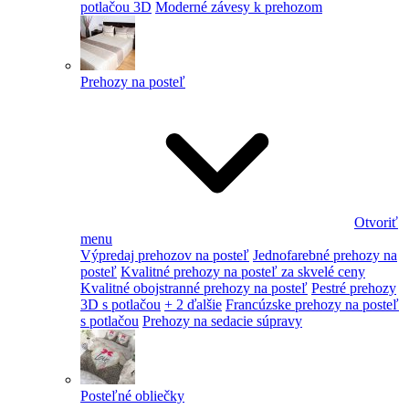
potlačou 3D
Moderné závesy k prehozom
Prehozy na posteľ
Otvoriť
menu
Výpredaj prehozov na posteľ
Jednofarebné prehozy na
posteľ
Kvalitné prehozy na posteľ za skvelé ceny
Kvalitné obojstranné prehozy na posteľ
Pestré prehozy
3D s potlačou
+ 2 ďalšie
Francúzske prehozy na posteľ
s potlačou
Prehozy na sedacie súpravy
Posteľné obliečky