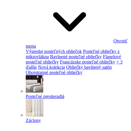
Otvoriť
menu
Výpredaj posteľných obliečok
Posteľné obliečky z
mikrovlákna
Bavlnené posteľné obliečky
Flanelové
posteľné obliečky
Francúzske posteľné obliečky
+ 3
ďalšie
Nová kolekcia
Obliečky bavlnený satén
Obojstranné posteľné obliečky
Posteľné prestieradlá
Záclony