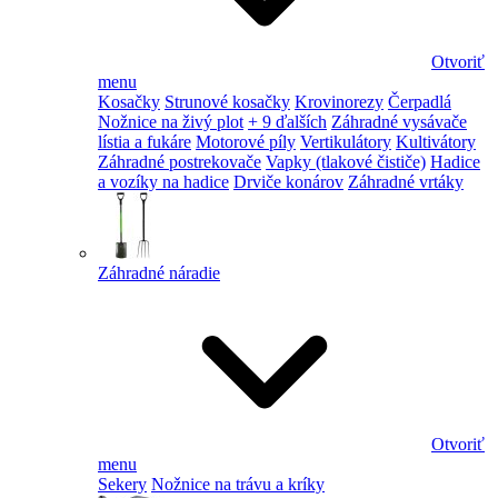
Otvoriť
menu
Kosačky
Strunové kosačky
Krovinorezy
Čerpadlá
Nožnice na živý plot
+ 9 ďalších
Záhradné vysávače
lístia a fukáre
Motorové píly
Vertikulátory
Kultivátory
Záhradné postrekovače
Vapky (tlakové čističe)
Hadice
a vozíky na hadice
Drviče konárov
Záhradné vrtáky
Záhradné náradie
Otvoriť
menu
Sekery
Nožnice na trávu a kríky