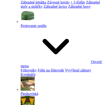
Záhradné lehátka
Závesné kreslo
+ 3 ďalšie
Záhradné
stoly a stoličky
Záhradné lavice
Záhradné boxy
Pestovanie rastlín
Otvoriť
menu
Fóliovníky
Fólie na fóliovník
Vyvýšené záhony
Kvetináče
Pieskoviská