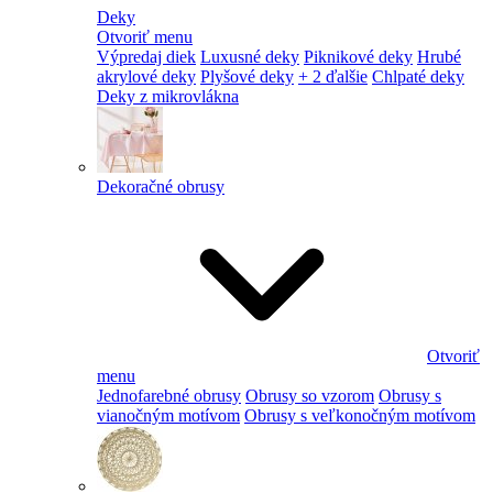
Deky
Otvoriť menu
Výpredaj diek
Luxusné deky
Piknikové deky
Hrubé
akrylové deky
Plyšové deky
+ 2 ďalšie
Chlpaté deky
Deky z mikrovlákna
Dekoračné obrusy
Otvoriť
menu
Jednofarebné obrusy
Obrusy so vzorom
Obrusy s
vianočným motívom
Obrusy s veľkonočným motívom