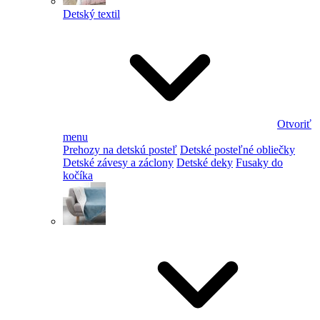
Detský textil
Otvoriť
menu
Prehozy na detskú posteľ
Detské posteľné obliečky
Detské závesy a záclony
Detské deky
Fusaky do
kočíka