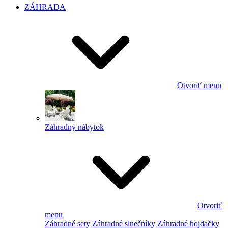
ZÁHRADA
Otvoriť menu
Záhradný nábytok
Otvoriť
menu
Záhradné sety
Záhradné slnečníky
Záhradné hojdačky