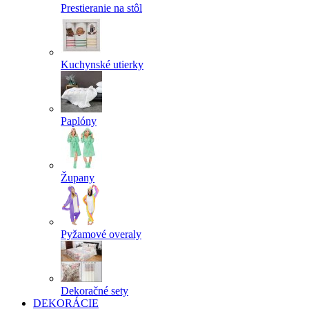
Prestieranie na stôl
Kuchynské utierky
Paplóny
Župany
Pyžamové overaly
Dekoračné sety
DEKORÁCIE