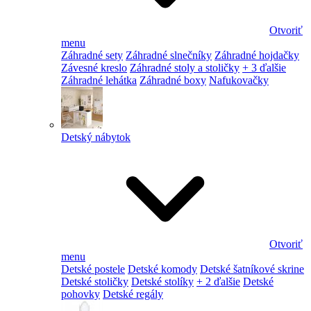
Otvoriť
menu
Záhradné sety
Záhradné slnečníky
Záhradné hojdačky
Závesné kreslo
Záhradné stoly a stoličky
+ 3 ďalšie
Záhradné lehátka
Záhradné boxy
Nafukovačky
Detský nábytok
Otvoriť
menu
Detské postele
Detské komody
Detské šatníkové skrine
Detské stoličky
Detské stolíky
+ 2 ďalšie
Detské
pohovky
Detské regály