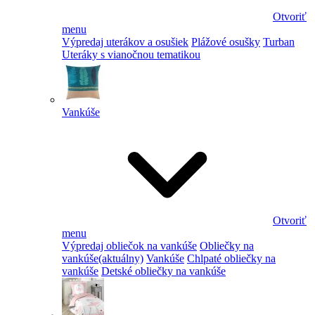
Otvoriť
menu
Výpredaj uterákov a osušiek
Plážové osušky
Turban
Uteráky s vianočnou tematikou
Vankúše
Otvoriť
menu
Výpredaj obliečok na vankúše
Obliečky na
vankúše
(aktuálny)
Vankúše
Chlpaté obliečky na
vankúše
Detské obliečky na vankúše