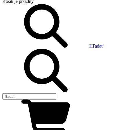
Košík
je prázdny
Hľadať