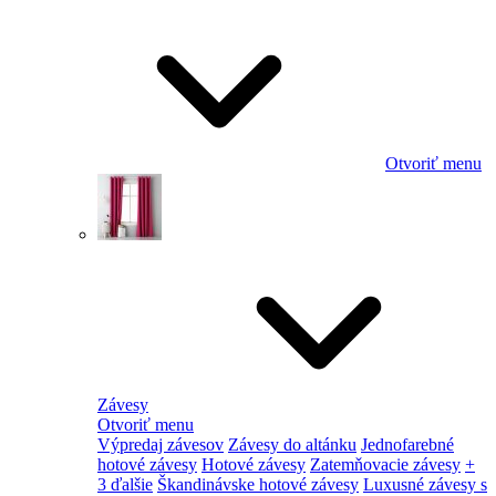
Otvoriť menu
Závesy
Otvoriť menu
Výpredaj závesov
Závesy do altánku
Jednofarebné
hotové závesy
Hotové závesy
Zatemňovacie závesy
+
3 ďalšie
Škandinávske hotové závesy
Luxusné závesy s