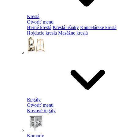
Kreslá
Otvoriť menu
Herné kreslá
Kreslá ušiaky
Kancelárske kreslá
Hojdacie kreslá
Masážne kreslá
Regály
Otvoriť menu
Kovové regály
Komody