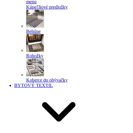
menu
Kúpeľňové predložky
Behúne
Rohožky
Koberce do obývačky
BYTOVÝ TEXTIL