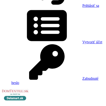
Prihlásiť sa
Vytvoriť účet
Zabudnuté
heslo