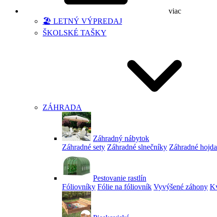
viac
🏖️ LETNÝ VÝPREDAJ
ŠKOLSKÉ TAŠKY
ZÁHRADA
Záhradný nábytok
Záhradné sety
Záhradné slnečníky
Záhradné hojd
Pestovanie rastlín
Fóliovníky
Fólie na fóliovník
Vyvýšené záhony
Kv