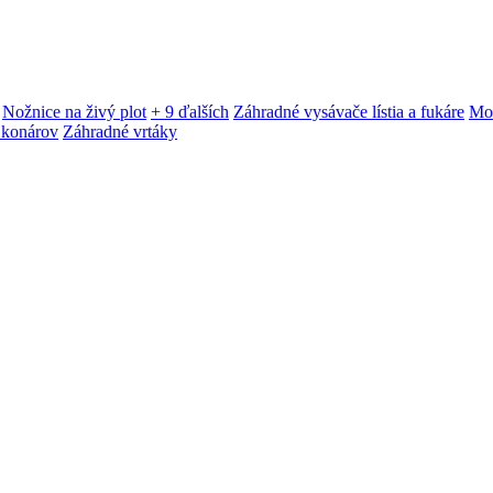
Nožnice na živý plot
+ 9 ďalších
Záhradné vysávače lístia a fukáre
Mot
 konárov
Záhradné vrtáky