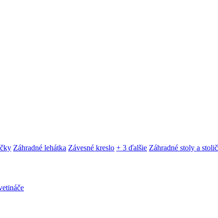
ačky
Záhradné lehátka
Závesné kreslo
+ 3 ďalšie
Záhradné stoly a stoli
etináče