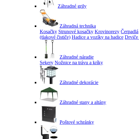
Záhradné grily
Záhradná technika
Kosačky
Strunové kosačky
Krovinorezy
Čerpadlá
(tlakové čističe)
Hadice a vozíky na hadice
Drviče
Záhradné náradie
Sekery
Nožnice na trávu a kríky
Záhradné dekorácie
Záhradné stany a altány
Poštové schránky