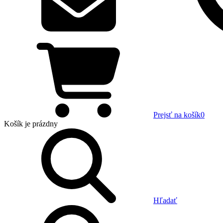
Prejsť na košík
0
Košík
je prázdny
Hľadať