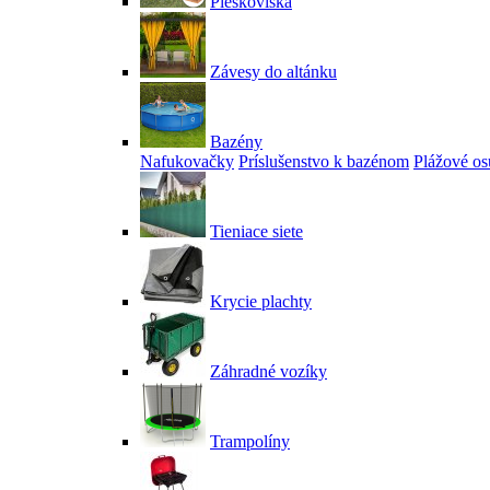
Pieskoviská
Závesy do altánku
Bazény
Nafukovačky
Príslušenstvo k bazénom
Plážové os
Tieniace siete
Krycie plachty
Záhradné vozíky
Trampolíny