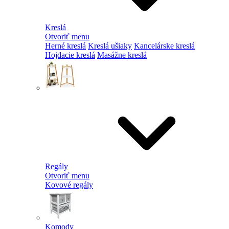
Kreslá
Otvoriť menu
Herné kreslá
Kreslá ušiaky
Kancelárske kreslá
Hojdacie kreslá
Masážne kreslá
Regály
Otvoriť menu
Kovové regály
Komody