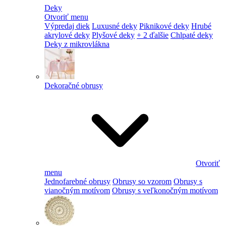
Deky
Otvoriť menu
Výpredaj diek
Luxusné deky
Piknikové deky
Hrubé
akrylové deky
Plyšové deky
+ 2 ďalšie
Chlpaté deky
Deky z mikrovlákna
Dekoračné obrusy
Otvoriť
menu
Jednofarebné obrusy
Obrusy so vzorom
Obrusy s
vianočným motívom
Obrusy s veľkonočným motívom