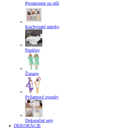
Prestieranie na stôl
Kuchynské utierky
Paplóny
Župany
Pyžamové overaly
Dekoračné sety
DEKORÁCIE