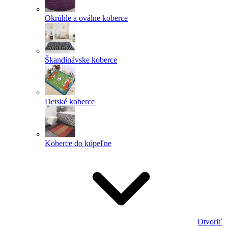
Okrúhle a oválne koberce
Škandinávske koberce
Detské koberce
Koberce do kúpeľne
Otvoriť