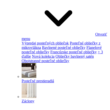
Otvoriť
menu
Výpredaj posteľných obliečok
Posteľné obliečky z
mikrovlákna
Bavlnené posteľné obliečky
Flanelové
posteľné obliečky
Francúzske posteľné obliečky
+ 3
ďalšie
Nová kolekcia
Obliečky bavlnený satén
Obojstranné posteľné obliečky
Posteľné prestieradlá
Záclony