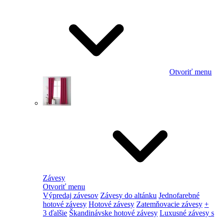
Otvoriť menu
Závesy
Otvoriť menu
Výpredaj závesov
Závesy do altánku
Jednofarebné
hotové závesy
Hotové závesy
Zatemňovacie závesy
+
3 ďalšie
Škandinávske hotové závesy
Luxusné závesy s