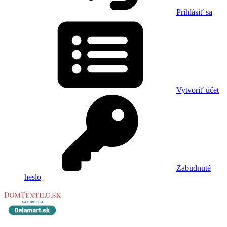
Prihlásiť sa
Vytvoriť účet
Zabudnuté
heslo