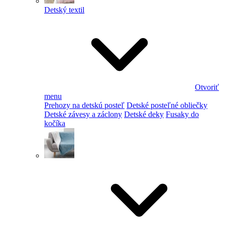
Detský textil
Otvoriť
menu
Prehozy na detskú posteľ
Detské posteľné obliečky
Detské závesy a záclony
Detské deky
Fusaky do
kočíka