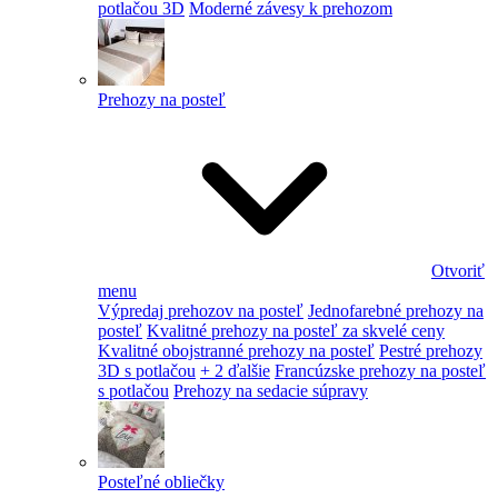
potlačou 3D
Moderné závesy k prehozom
Prehozy na posteľ
Otvoriť
menu
Výpredaj prehozov na posteľ
Jednofarebné prehozy na
posteľ
Kvalitné prehozy na posteľ za skvelé ceny
Kvalitné obojstranné prehozy na posteľ
Pestré prehozy
3D s potlačou
+ 2 ďalšie
Francúzske prehozy na posteľ
s potlačou
Prehozy na sedacie súpravy
Posteľné obliečky