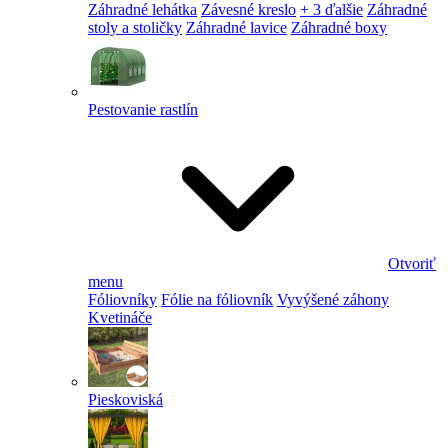
Záhradné lehátka
Závesné kreslo
+ 3 ďalšie
Záhradné
stoly a stoličky
Záhradné lavice
Záhradné boxy
Pestovanie rastlín
Otvoriť
menu
Fóliovníky
Fólie na fóliovník
Vyvýšené záhony
Kvetináče
Pieskoviská