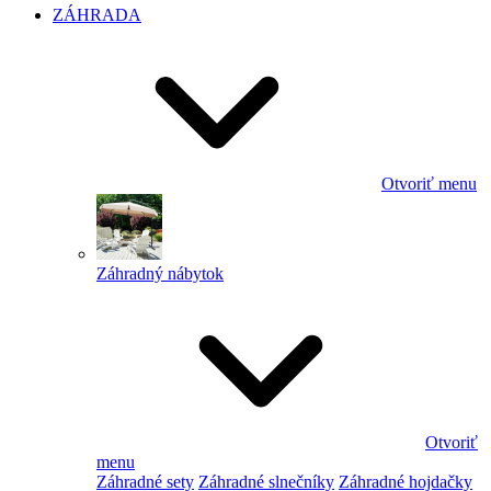
ZÁHRADA
Otvoriť menu
Záhradný nábytok
Otvoriť
menu
Záhradné sety
Záhradné slnečníky
Záhradné hojdačky