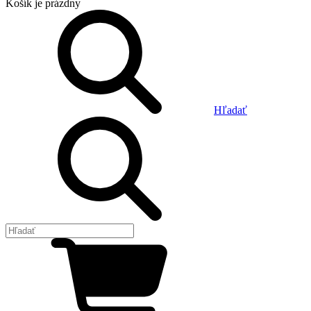
Košík
je prázdny
Hľadať