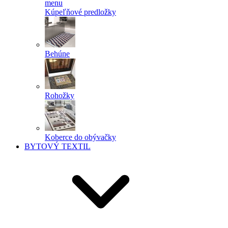
menu
Kúpeľňové predložky
Behúne
Rohožky
Koberce do obývačky
BYTOVÝ TEXTIL