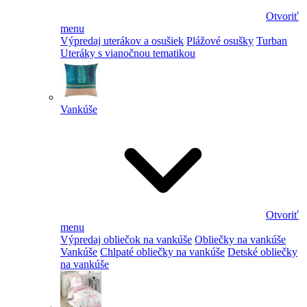
Otvoriť
menu
Výpredaj uterákov a osušiek
Plážové osušky
Turban
Uteráky s vianočnou tematikou
Vankúše
Otvoriť
menu
Výpredaj obliečok na vankúše
Obliečky na vankúše
Vankúše
Chlpaté obliečky na vankúše
Detské obliečky
na vankúše