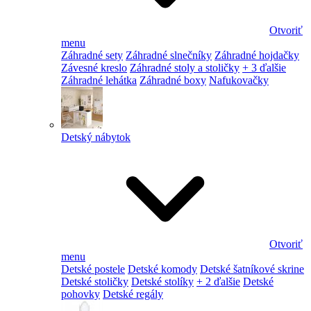
Otvoriť
menu
Záhradné sety
Záhradné slnečníky
Záhradné hojdačky
Závesné kreslo
Záhradné stoly a stoličky
+ 3 ďalšie
Záhradné lehátka
Záhradné boxy
Nafukovačky
Detský nábytok
Otvoriť
menu
Detské postele
Detské komody
Detské šatníkové skrine
Detské stoličky
Detské stolíky
+ 2 ďalšie
Detské
pohovky
Detské regály