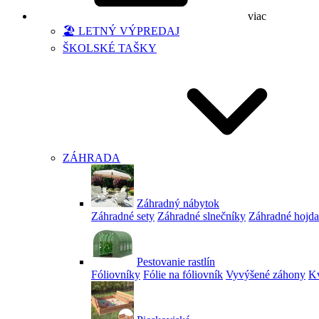
viac
🏖️ LETNÝ VÝPREDAJ
ŠKOLSKÉ TAŠKY
ZÁHRADA
Záhradný nábytok
Záhradné sety
Záhradné slnečníky
Záhradné hojd
Pestovanie rastlín
Fóliovníky
Fólie na fóliovník
Vyvýšené záhony
Kv