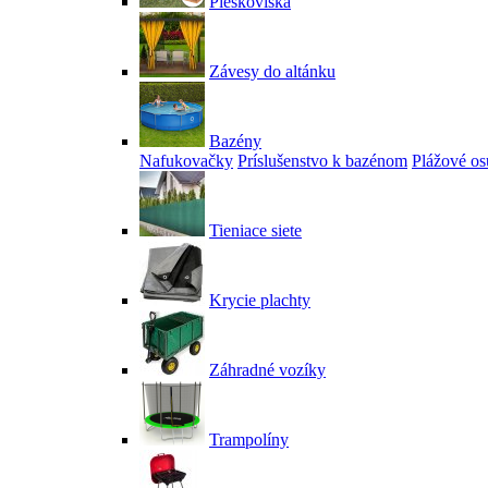
Pieskoviská
Závesy do altánku
Bazény
Nafukovačky
Príslušenstvo k bazénom
Plážové os
Tieniace siete
Krycie plachty
Záhradné vozíky
Trampolíny