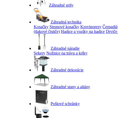
Záhradné grily
Záhradná technika
Kosačky
Strunové kosačky
Krovinorezy
Čerpadlá
(tlakové čističe)
Hadice a vozíky na hadice
Drviče
Záhradné náradie
Sekery
Nožnice na trávu a kríky
Záhradné dekorácie
Záhradné stany a altány
Poštové schránky