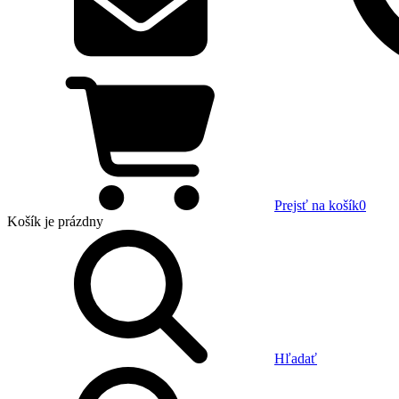
Prejsť na košík
0
Košík
je prázdny
Hľadať