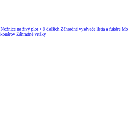
Nožnice na živý plot
+ 9 ďalších
Záhradné vysávače lístia a fukáre
Mot
 konárov
Záhradné vrtáky