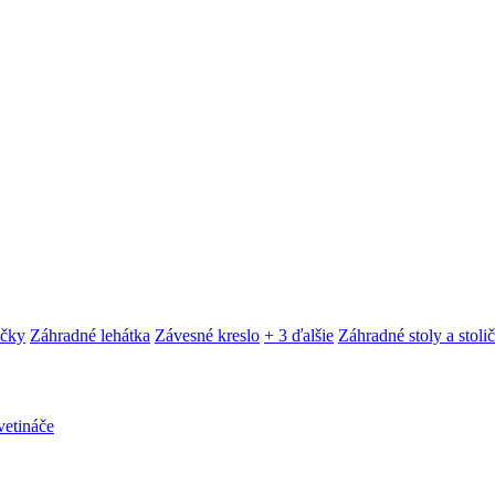
ačky
Záhradné lehátka
Závesné kreslo
+ 3 ďalšie
Záhradné stoly a stoli
etináče