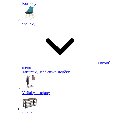
Komody
Stoličky
Otvoriť
menu
Taburetky
Jedálenské stoličky
Vešiaky a stojany