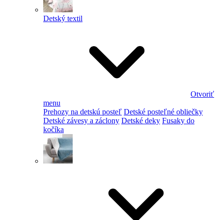
Detský textil
Otvoriť
menu
Prehozy na detskú posteľ
Detské posteľné obliečky
Detské závesy a záclony
Detské deky
Fusaky do
kočíka