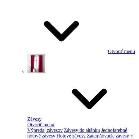
Otvoriť menu
Závesy
Otvoriť menu
Výpredaj závesov
Závesy do altánku
Jednofarebné
hotové závesy
Hotové závesy
Zatemňovacie závesy
+