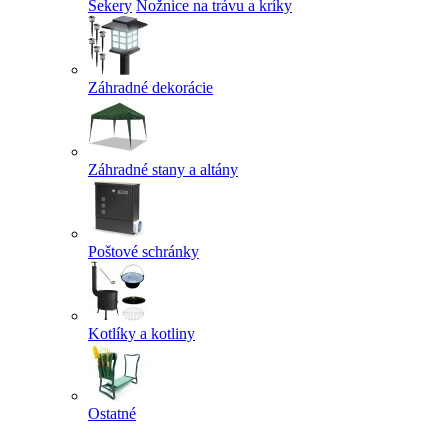
Sekery
Nožnice na trávu a kríky
Záhradné dekorácie
Záhradné stany a altány
Poštové schránky
Kotlíky a kotliny
Ostatné