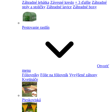
Záhradné lehátka
Závesné kreslo
+ 3 ďalšie
Záhradné
stoly a stoličky
Záhradné lavice
Záhradné boxy
Pestovanie rastlín
Otvoriť
menu
Fóliovníky
Fólie na fóliovník
Vyvýšené záhony
Kvetináče
Pieskoviská