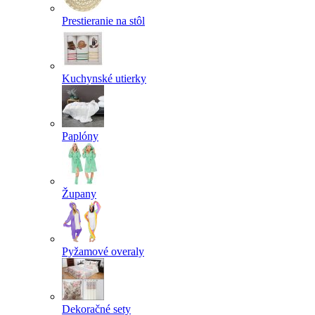
Prestieranie na stôl
Kuchynské utierky
Paplóny
Župany
Pyžamové overaly
Dekoračné sety