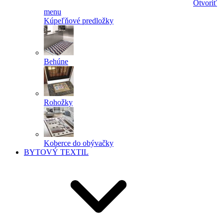
Otvoriť
menu
Kúpeľňové predložky
Behúne
Rohožky
Koberce do obývačky
BYTOVÝ TEXTIL