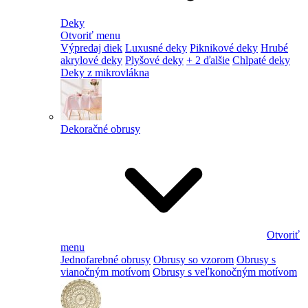
Deky
Otvoriť menu
Výpredaj diek
Luxusné deky
Piknikové deky
Hrubé
akrylové deky
Plyšové deky
+ 2 ďalšie
Chlpaté deky
Deky z mikrovlákna
Dekoračné obrusy
Otvoriť
menu
Jednofarebné obrusy
Obrusy so vzorom
Obrusy s
vianočným motívom
Obrusy s veľkonočným motívom