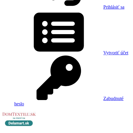
Prihlásiť sa
Vytvoriť účet
Zabudnuté
heslo