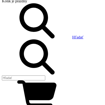
Košík
je prázdny
Hľadať