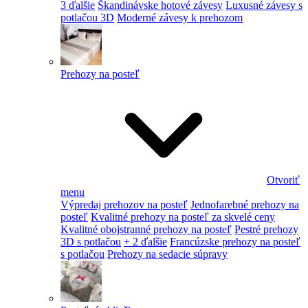
3 ďalšie
Škandinávske hotové závesy
Luxusné závesy s
potlačou 3D
Moderné závesy k prehozom
Prehozy na posteľ
Otvoriť
menu
Výpredaj prehozov na posteľ
Jednofarebné prehozy na
posteľ
Kvalitné prehozy na posteľ za skvelé ceny
Kvalitné obojstranné prehozy na posteľ
Pestré prehozy
3D s potlačou
+ 2 ďalšie
Francúzske prehozy na posteľ
s potlačou
Prehozy na sedacie súpravy