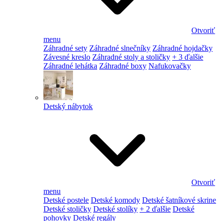
Otvoriť
menu
Záhradné sety
Záhradné slnečníky
Záhradné hojdačky
Závesné kreslo
Záhradné stoly a stoličky
+ 3 ďalšie
Záhradné lehátka
Záhradné boxy
Nafukovačky
Detský nábytok
Otvoriť
menu
Detské postele
Detské komody
Detské šatníkové skrine
Detské stoličky
Detské stolíky
+ 2 ďalšie
Detské
pohovky
Detské regály