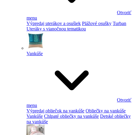
Otvoriť
menu
Výpredaj uterákov a osušiek
Plážové osušky
Turban
Uteráky s vianočnou tematikou
Vankúše
Otvoriť
menu
Výpredaj obliečok na vankúše
Obliečky na vankúše
Vankúše
Chlpaté obliečky na vankúše
Detské obliečky
na vankúše