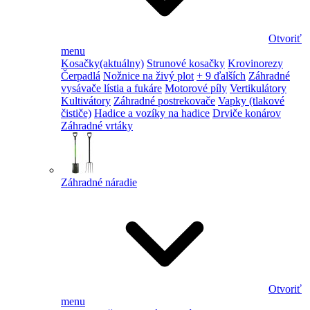
Otvoriť
menu
Kosačky
(aktuálny)
Strunové kosačky
Krovinorezy
Čerpadlá
Nožnice na živý plot
+ 9 ďalších
Záhradné
vysávače lístia a fukáre
Motorové píly
Vertikulátory
Kultivátory
Záhradné postrekovače
Vapky (tlakové
čističe)
Hadice a vozíky na hadice
Drviče konárov
Záhradné vrtáky
Záhradné náradie
Otvoriť
menu