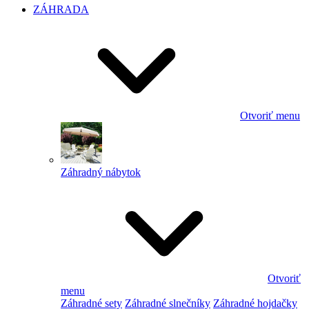
ZÁHRADA
Otvoriť menu
Záhradný nábytok
Otvoriť
menu
Záhradné sety
Záhradné slnečníky
Záhradné hojdačky