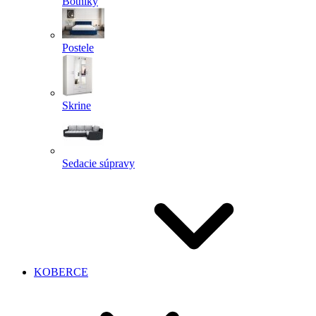
Botníky
Postele
Skrine
Sedacie súpravy
KOBERCE