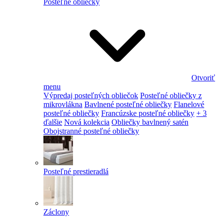
Posteľné obliečky
Otvoriť
menu
Výpredaj posteľných obliečok
Posteľné obliečky z
mikrovlákna
Bavlnené posteľné obliečky
Flanelové
posteľné obliečky
Francúzske posteľné obliečky
+ 3
ďalšie
Nová kolekcia
Obliečky bavlnený satén
Obojstranné posteľné obliečky
Posteľné prestieradlá
Záclony