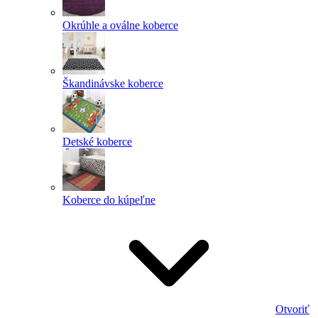
Okrúhle a oválne koberce
Škandinávske koberce
Detské koberce
Koberce do kúpeľne
Otvoriť