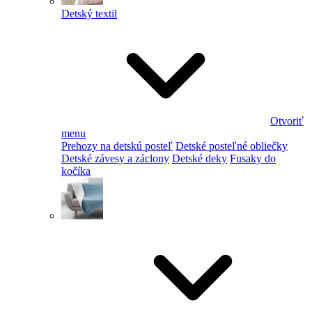
Detský textil
Otvoriť
menu
Prehozy na detskú posteľ
Detské posteľné obliečky
Detské závesy a záclony
Detské deky
Fusaky do
kočíka