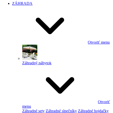
ZÁHRADA
Otvoriť menu
Záhradný nábytok
Otvoriť
menu
Záhradné sety
Záhradné slnečníky
Záhradné hojdačky