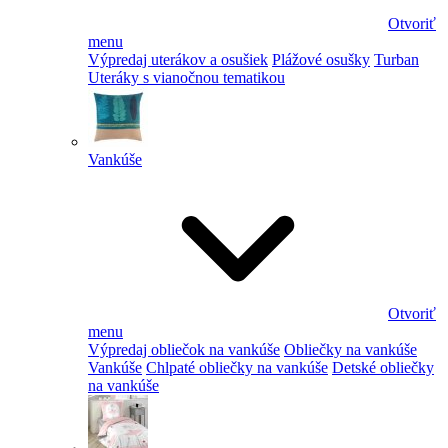
Otvoriť
menu
Výpredaj uterákov a osušiek
Plážové osušky
Turban
Uteráky s vianočnou tematikou
Vankúše
Otvoriť
menu
Výpredaj obliečok na vankúše
Obliečky na vankúše
Vankúše
Chlpaté obliečky na vankúše
Detské obliečky
na vankúše