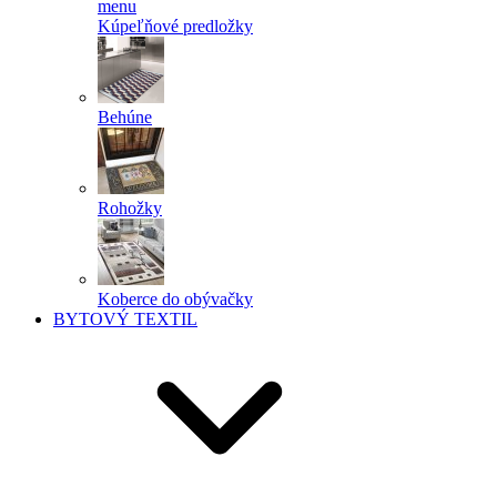
menu
Kúpeľňové predložky
Behúne
Rohožky
Koberce do obývačky
BYTOVÝ TEXTIL