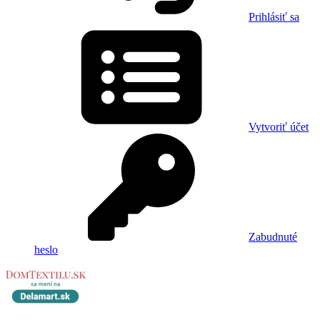
Prihlásiť sa
Vytvoriť účet
Zabudnuté
heslo