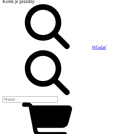
Košík
je prázdny
Hľadať