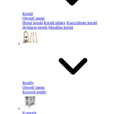
Kreslá
Otvoriť menu
Herné kreslá
Kreslá ušiaky
Kancelárske kreslá
Hojdacie kreslá
Masážne kreslá
Regály
Otvoriť menu
Kovové regály
Komody