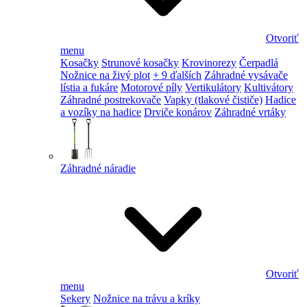
Otvoriť
menu
Kosačky
Strunové kosačky
Krovinorezy
Čerpadlá
Nožnice na živý plot
+ 9 ďalších
Záhradné vysávače
lístia a fukáre
Motorové píly
Vertikulátory
Kultivátory
Záhradné postrekovače
Vapky (tlakové čističe)
Hadice
a vozíky na hadice
Drviče konárov
Záhradné vrtáky
Záhradné náradie
Otvoriť
menu
Sekery
Nožnice na trávu a kríky