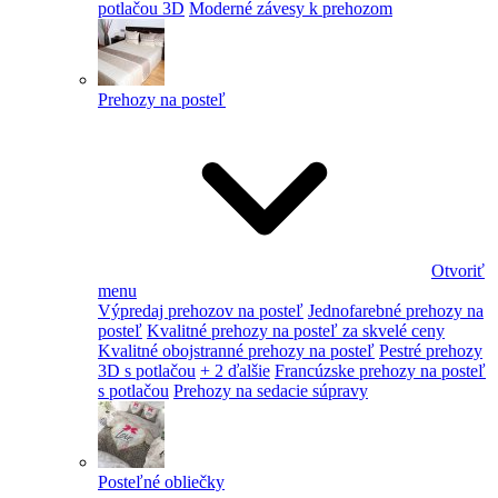
potlačou 3D
Moderné závesy k prehozom
Prehozy na posteľ
Otvoriť
menu
Výpredaj prehozov na posteľ
Jednofarebné prehozy na
posteľ
Kvalitné prehozy na posteľ za skvelé ceny
Kvalitné obojstranné prehozy na posteľ
Pestré prehozy
3D s potlačou
+ 2 ďalšie
Francúzske prehozy na posteľ
s potlačou
Prehozy na sedacie súpravy
Posteľné obliečky