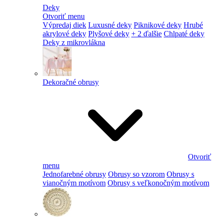
Deky
Otvoriť menu
Výpredaj diek
Luxusné deky
Piknikové deky
Hrubé
akrylové deky
Plyšové deky
+ 2 ďalšie
Chlpaté deky
Deky z mikrovlákna
Dekoračné obrusy
Otvoriť
menu
Jednofarebné obrusy
Obrusy so vzorom
Obrusy s
vianočným motívom
Obrusy s veľkonočným motívom