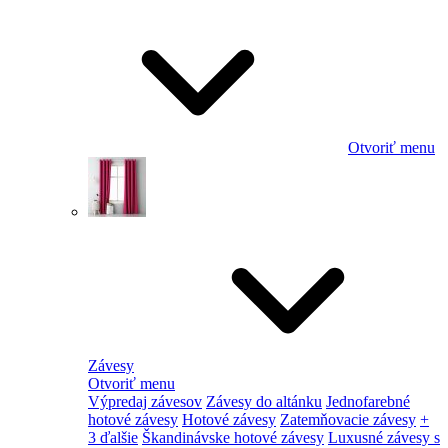
Otvoriť menu
Závesy
Otvoriť menu
Výpredaj závesov
Závesy do altánku
Jednofarebné
hotové závesy
Hotové závesy
Zatemňovacie závesy
+
3 ďalšie
Škandinávske hotové závesy
Luxusné závesy s