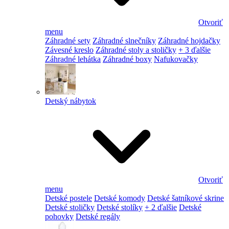
Otvoriť
menu
Záhradné sety
Záhradné slnečníky
Záhradné hojdačky
Závesné kreslo
Záhradné stoly a stoličky
+ 3 ďalšie
Záhradné lehátka
Záhradné boxy
Nafukovačky
Detský nábytok
Otvoriť
menu
Detské postele
Detské komody
Detské šatníkové skrine
Detské stoličky
Detské stolíky
+ 2 ďalšie
Detské
pohovky
Detské regály