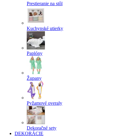
Prestieranie na stôl
Kuchynské utierky
Paplóny
Župany
Pyžamové overaly
Dekoračné sety
DEKORÁCIE