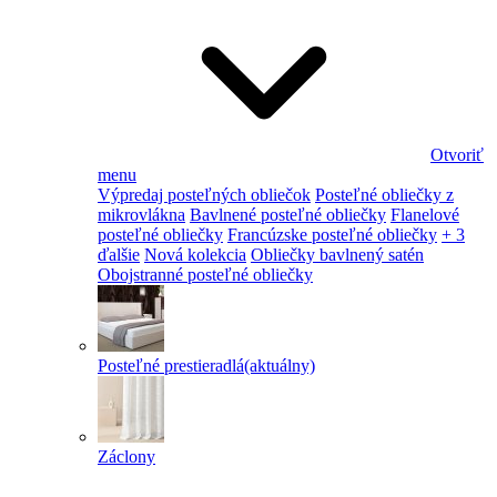
Otvoriť
menu
Výpredaj posteľných obliečok
Posteľné obliečky z
mikrovlákna
Bavlnené posteľné obliečky
Flanelové
posteľné obliečky
Francúzske posteľné obliečky
+ 3
ďalšie
Nová kolekcia
Obliečky bavlnený satén
Obojstranné posteľné obliečky
Posteľné prestieradlá
(aktuálny)
Záclony