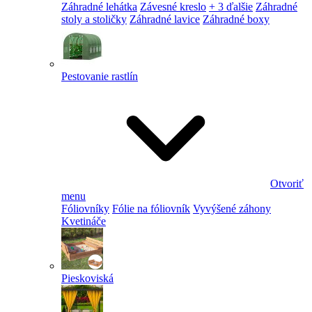
Záhradné lehátka
Závesné kreslo
+ 3 ďalšie
Záhradné
stoly a stoličky
Záhradné lavice
Záhradné boxy
Pestovanie rastlín
Otvoriť
menu
Fóliovníky
Fólie na fóliovník
Vyvýšené záhony
Kvetináče
Pieskoviská