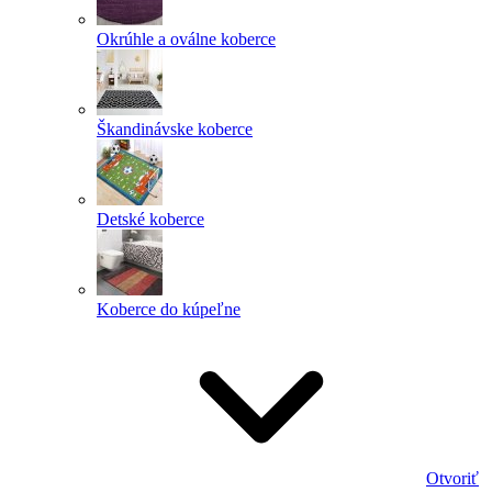
Okrúhle a oválne koberce
Škandinávske koberce
Detské koberce
Koberce do kúpeľne
Otvoriť