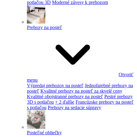
potlačou 3D
Moderné závesy k prehozom
Prehozy na posteľ
Otvoriť
menu
Výpredaj prehozov na posteľ
Jednofarebné prehozy na
posteľ
Kvalitné prehozy na posteľ za skvelé ceny
Kvalitné obojstranné prehozy na posteľ
Pestré prehozy
3D s potlačou
+ 2 ďalšie
Francúzske prehozy na posteľ
s potlačou
Prehozy na sedacie súpravy
Posteľné obliečky