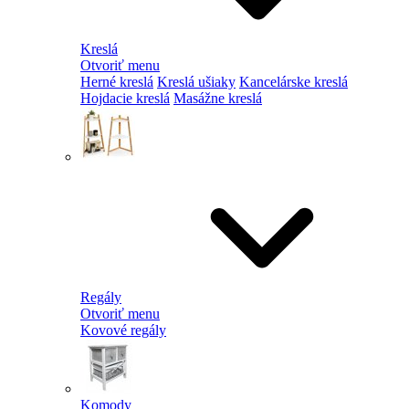
Kreslá
Otvoriť menu
Herné kreslá
Kreslá ušiaky
Kancelárske kreslá
Hojdacie kreslá
Masážne kreslá
Regály
Otvoriť menu
Kovové regály
Komody