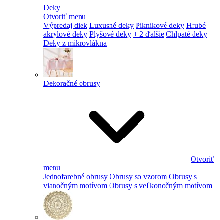
Deky
Otvoriť menu
Výpredaj diek
Luxusné deky
Piknikové deky
Hrubé
akrylové deky
Plyšové deky
+ 2 ďalšie
Chlpaté deky
Deky z mikrovlákna
Dekoračné obrusy
Otvoriť
menu
Jednofarebné obrusy
Obrusy so vzorom
Obrusy s
vianočným motívom
Obrusy s veľkonočným motívom