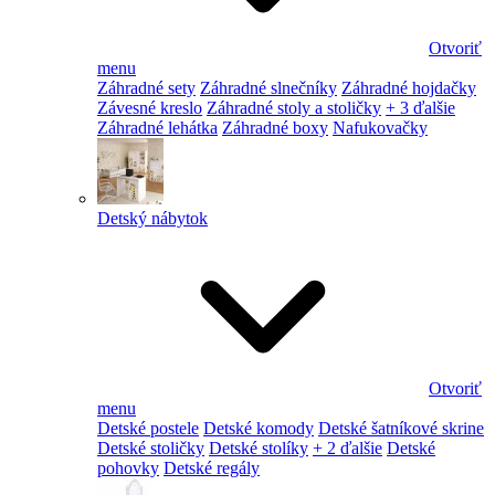
Otvoriť
menu
Záhradné sety
Záhradné slnečníky
Záhradné hojdačky
Závesné kreslo
Záhradné stoly a stoličky
+ 3 ďalšie
Záhradné lehátka
Záhradné boxy
Nafukovačky
Detský nábytok
Otvoriť
menu
Detské postele
Detské komody
Detské šatníkové skrine
Detské stoličky
Detské stolíky
+ 2 ďalšie
Detské
pohovky
Detské regály