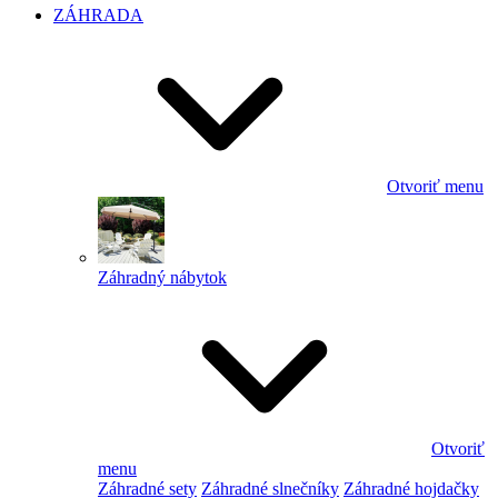
ZÁHRADA
Otvoriť menu
Záhradný nábytok
Otvoriť
menu
Záhradné sety
Záhradné slnečníky
Záhradné hojdačky