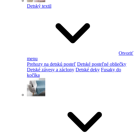
Detský textil
Otvoriť
menu
Prehozy na detskú posteľ
Detské posteľné obliečky
Detské závesy a záclony
Detské deky
Fusaky do
kočíka