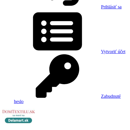
Prihlásiť sa
Vytvoriť účet
Zabudnuté
heslo