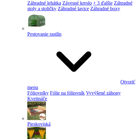
Záhradné lehátka
Závesné kreslo
+ 3 ďalšie
Záhradné
stoly a stoličky
Záhradné lavice
Záhradné boxy
Pestovanie rastlín
Otvoriť
menu
Fóliovníky
Fólie na fóliovník
Vyvýšené záhony
Kvetináče
Pieskoviská