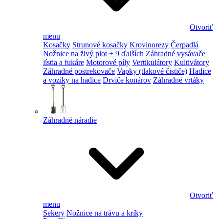
Otvoriť
menu
Kosačky
Strunové kosačky
Krovinorezy
Čerpadlá
Nožnice na živý plot
+ 9 ďalších
Záhradné vysávače
lístia a fukáre
Motorové píly
Vertikulátory
Kultivátory
Záhradné postrekovače
Vapky (tlakové čističe)
Hadice
a vozíky na hadice
Drviče konárov
Záhradné vrtáky
Záhradné náradie
Otvoriť
menu
Sekery
Nožnice na trávu a kríky