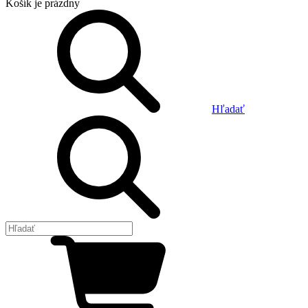
Košík
je prázdny
Hľadať