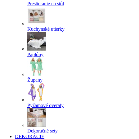
Prestieranie na stôl
Kuchynské utierky
Paplóny
Župany
Pyžamové overaly
Dekoračné sety
DEKORÁCIE