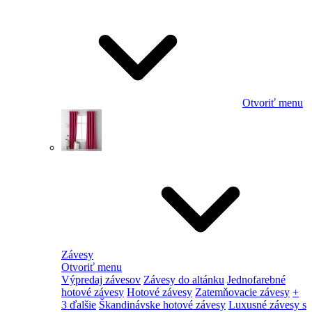
Otvoriť menu
Závesy
Otvoriť menu
Výpredaj závesov
Závesy do altánku
Jednofarebné
hotové závesy
Hotové závesy
Zatemňovacie závesy
+
3 ďalšie
Škandinávske hotové závesy
Luxusné závesy s