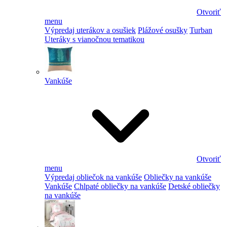
Otvoriť
menu
Výpredaj uterákov a osušiek
Plážové osušky
Turban
Uteráky s vianočnou tematikou
Vankúše
Otvoriť
menu
Výpredaj obliečok na vankúše
Obliečky na vankúše
Vankúše
Chlpaté obliečky na vankúše
Detské obliečky
na vankúše