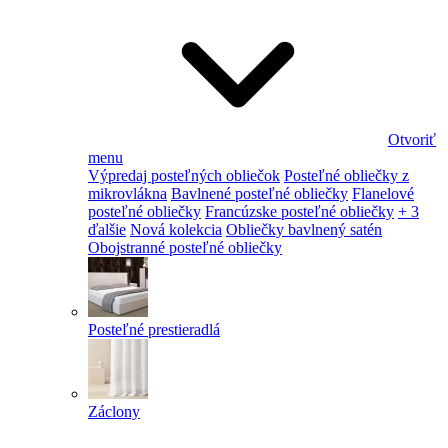
Otvoriť
menu
Výpredaj posteľných obliečok
Posteľné obliečky z
mikrovlákna
Bavlnené posteľné obliečky
Flanelové
posteľné obliečky
Francúzske posteľné obliečky
+ 3
ďalšie
Nová kolekcia
Obliečky bavlnený satén
Obojstranné posteľné obliečky
Posteľné prestieradlá
Záclony