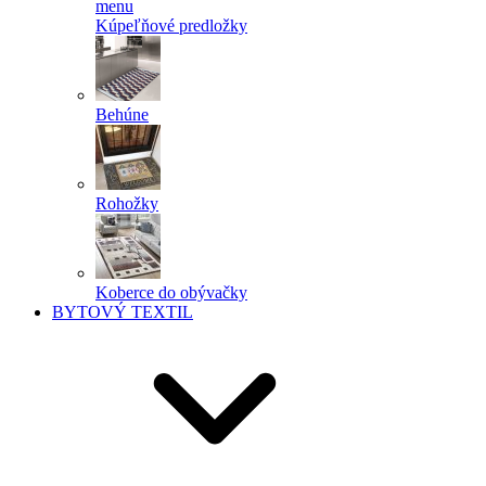
menu
Kúpeľňové predložky
Behúne
Rohožky
Koberce do obývačky
BYTOVÝ TEXTIL