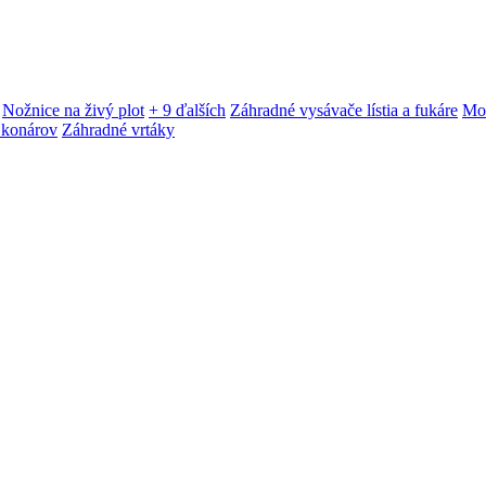
Nožnice na živý plot
+ 9 ďalších
Záhradné vysávače lístia a fukáre
Mot
 konárov
Záhradné vrtáky