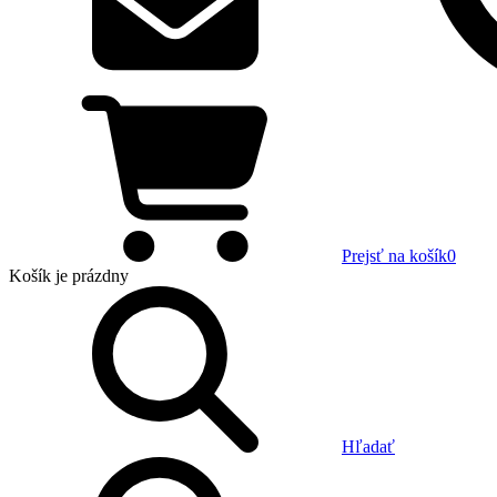
Prejsť na košík
0
Košík
je prázdny
Hľadať