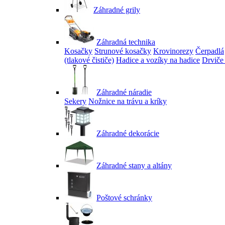
Záhradné grily
Záhradná technika
Kosačky
Strunové kosačky
Krovinorezy
Čerpadlá
(tlakové čističe)
Hadice a vozíky na hadice
Drviče
Záhradné náradie
Sekery
Nožnice na trávu a kríky
Záhradné dekorácie
Záhradné stany a altány
Poštové schránky