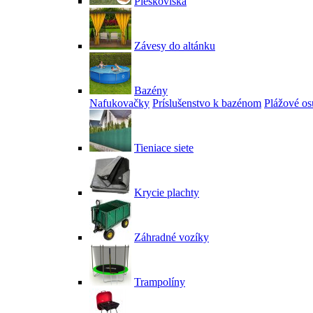
Pieskoviská
Závesy do altánku
Bazény
Nafukovačky
Príslušenstvo k bazénom
Plážové os
Tieniace siete
Krycie plachty
Záhradné vozíky
Trampolíny