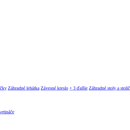
ačky
Záhradné lehátka
Závesné kreslo
+ 3 ďalšie
Záhradné stoly a stoli
etináče