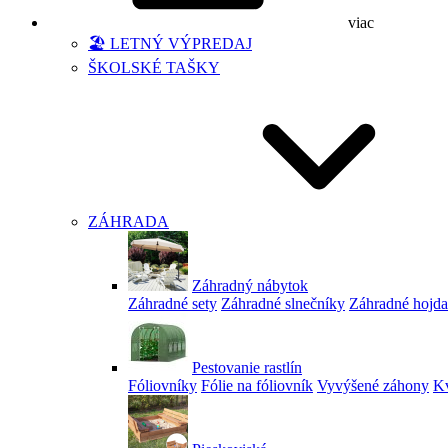
viac
🏖️ LETNÝ VÝPREDAJ
ŠKOLSKÉ TAŠKY
ZÁHRADA
Záhradný nábytok
Záhradné sety
Záhradné slnečníky
Záhradné hojd
Pestovanie rastlín
Fóliovníky
Fólie na fóliovník
Vyvýšené záhony
Kv