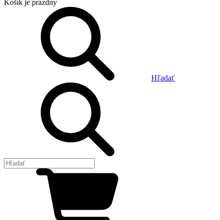
Košík
je prázdny
Hľadať