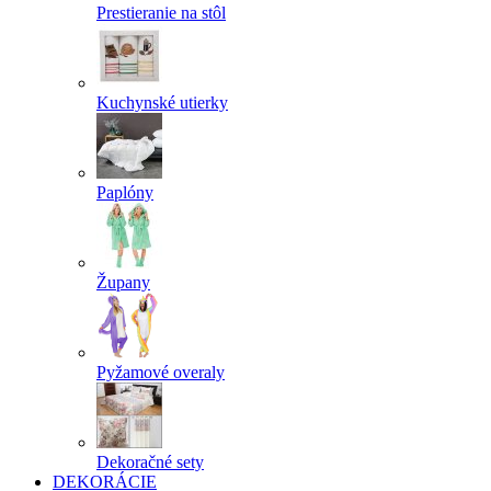
Prestieranie na stôl
Kuchynské utierky
Paplóny
Župany
Pyžamové overaly
Dekoračné sety
DEKORÁCIE