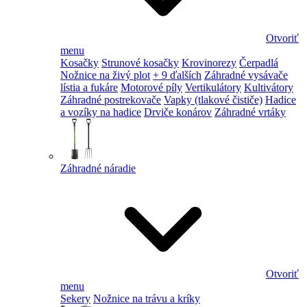
Otvoriť
menu
Kosačky
Strunové kosačky
Krovinorezy
Čerpadlá
Nožnice na živý plot
+ 9 ďalších
Záhradné vysávače
lístia a fukáre
Motorové píly
Vertikulátory
Kultivátory
Záhradné postrekovače
Vapky (tlakové čističe)
Hadice
a vozíky na hadice
Drviče konárov
Záhradné vrtáky
Záhradné náradie
Otvoriť
menu
Sekery
Nožnice na trávu a kríky