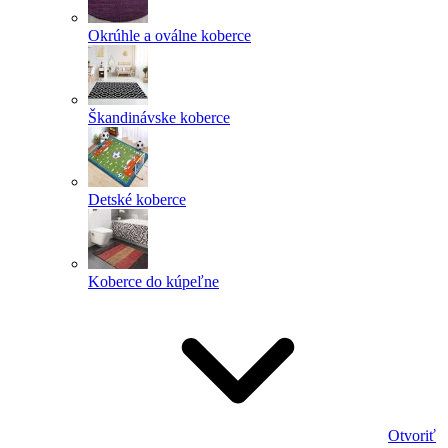
Okrúhle a oválne koberce
Škandinávske koberce
Detské koberce
Koberce do kúpeľne
Otvoriť