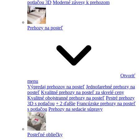
potlačou 3D
Moderné závesy k prehozom
Prehozy na posteľ
Otvoriť
menu
Výpredaj prehozov na posteľ
Jednofarebné prehozy na
posteľ
Kvalitné prehozy na posteľ za skvelé ceny
Kvalitné obojstranné prehozy na posteľ
Pestré prehozy
3D s potlačou
+ 2 ďalšie
Francúzske prehozy na posteľ
s potlačou
Prehozy na sedacie súpravy
Posteľné obliečky