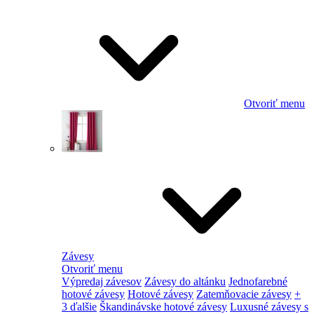
Otvoriť menu
Závesy
Otvoriť menu
Výpredaj závesov
Závesy do altánku
Jednofarebné
hotové závesy
Hotové závesy
Zatemňovacie závesy
+
3 ďalšie
Škandinávske hotové závesy
Luxusné závesy s