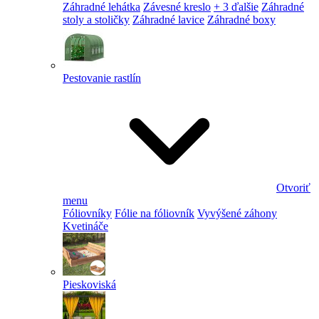
Záhradné lehátka
Závesné kreslo
+ 3 ďalšie
Záhradné
stoly a stoličky
Záhradné lavice
Záhradné boxy
Pestovanie rastlín
Otvoriť
menu
Fóliovníky
Fólie na fóliovník
Vyvýšené záhony
Kvetináče
Pieskoviská