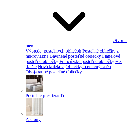
Otvoriť
menu
Výpredaj posteľných obliečok
Posteľné obliečky z
mikrovlákna
Bavlnené posteľné obliečky
Flanelové
posteľné obliečky
Francúzske posteľné obliečky
+ 3
ďalšie
Nová kolekcia
Obliečky bavlnený satén
Obojstranné posteľné obliečky
Posteľné prestieradlá
Záclony