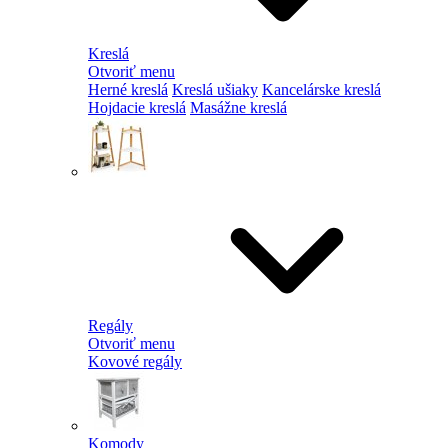
Kreslá
Otvoriť menu
Herné kreslá
Kreslá ušiaky
Kancelárske kreslá
Hojdacie kreslá
Masážne kreslá
Regály
Otvoriť menu
Kovové regály
Komody