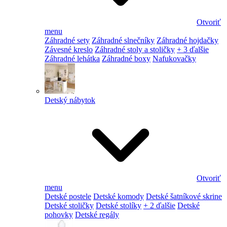
Otvoriť
menu
Záhradné sety
Záhradné slnečníky
Záhradné hojdačky
Závesné kreslo
Záhradné stoly a stoličky
+ 3 ďalšie
Záhradné lehátka
Záhradné boxy
Nafukovačky
Detský nábytok
Otvoriť
menu
Detské postele
Detské komody
Detské šatníkové skrine
Detské stoličky
Detské stolíky
+ 2 ďalšie
Detské
pohovky
Detské regály