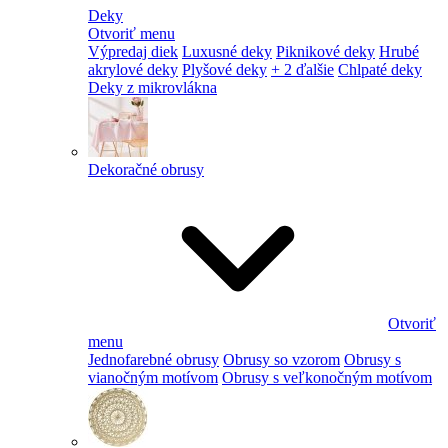
Deky
Otvoriť menu
Výpredaj diek
Luxusné deky
Piknikové deky
Hrubé
akrylové deky
Plyšové deky
+ 2 ďalšie
Chlpaté deky
Deky z mikrovlákna
Dekoračné obrusy
Otvoriť
menu
Jednofarebné obrusy
Obrusy so vzorom
Obrusy s
vianočným motívom
Obrusy s veľkonočným motívom