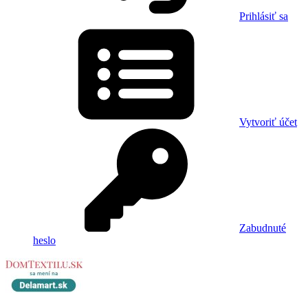
Prihlásiť sa
Vytvoriť účet
Zabudnuté
heslo