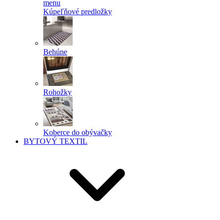
menu
Kúpeľňové predložky
Behúne
Rohožky
Koberce do obývačky
BYTOVÝ TEXTIL