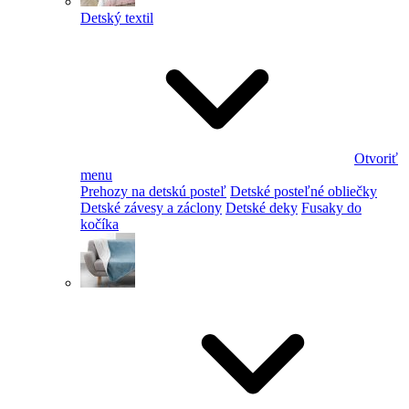
Detský textil
Otvoriť
menu
Prehozy na detskú posteľ
Detské posteľné obliečky
Detské závesy a záclony
Detské deky
Fusaky do
kočíka