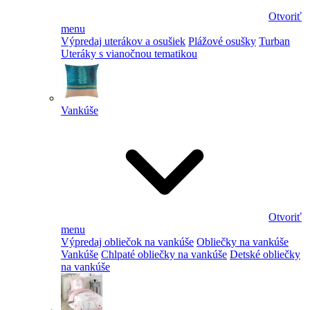
Otvoriť
menu
Výpredaj uterákov a osušiek
Plážové osušky
Turban
Uteráky s vianočnou tematikou
Vankúše
Otvoriť
menu
Výpredaj obliečok na vankúše
Obliečky na vankúše
Vankúše
Chlpaté obliečky na vankúše
Detské obliečky
na vankúše