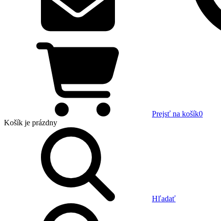
Prejsť na košík
0
Košík
je prázdny
Hľadať