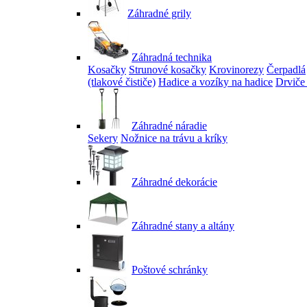
Záhradné grily
Záhradná technika
Kosačky
Strunové kosačky
Krovinorezy
Čerpadlá
(tlakové čističe)
Hadice a vozíky na hadice
Drviče
Záhradné náradie
Sekery
Nožnice na trávu a kríky
Záhradné dekorácie
Záhradné stany a altány
Poštové schránky