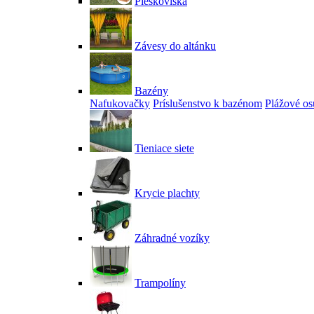
Pieskoviská
Závesy do altánku
Bazény
Nafukovačky
Príslušenstvo k bazénom
Plážové os
Tieniace siete
Krycie plachty
Záhradné vozíky
Trampolíny