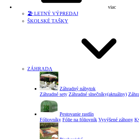
viac
🏖️ LETNÝ VÝPREDAJ
ŠKOLSKÉ TAŠKY
ZÁHRADA
Záhradný nábytok
Záhradné sety
Záhradné slnečníky
(aktuálny)
Záhr
Pestovanie rastlín
Fóliovníky
Fólie na fóliovník
Vyvýšené záhony
Kv