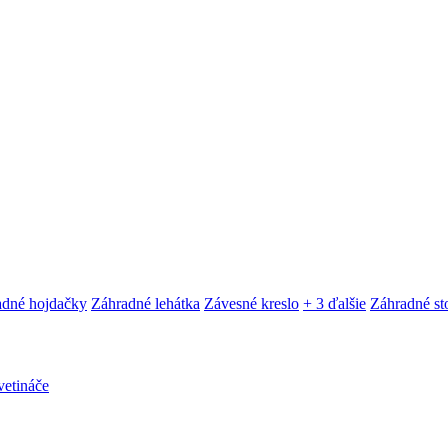
adné hojdačky
Záhradné lehátka
Závesné kreslo
+ 3 ďalšie
Záhradné sto
etináče