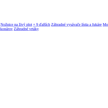
Nožnice na živý plot
+ 9 ďalších
Záhradné vysávače lístia a fukáre
Mot
 konárov
Záhradné vrtáky