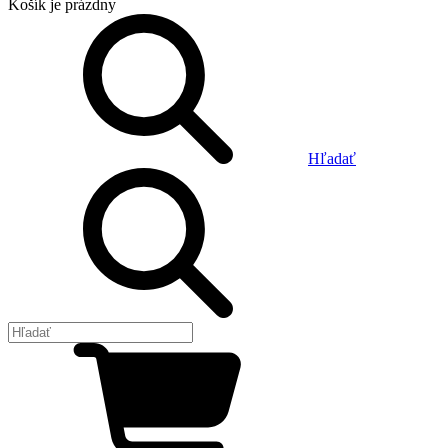
Košík
je prázdny
Hľadať