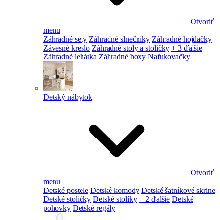
Otvoriť
menu
Záhradné sety
Záhradné slnečníky
Záhradné hojdačky
Závesné kreslo
Záhradné stoly a stoličky
+ 3 ďalšie
Záhradné lehátka
Záhradné boxy
Nafukovačky
Detský nábytok
Otvoriť
menu
Detské postele
Detské komody
Detské šatníkové skrine
Detské stoličky
Detské stolíky
+ 2 ďalšie
Detské
pohovky
Detské regály