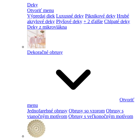
Deky
Otvoriť menu
Výpredaj diek
Luxusné deky
Piknikové deky
Hrubé
akrylové deky
Plyšové deky
+ 2 ďalšie
Chlpaté deky
Deky z mikrovlákna
Dekoračné obrusy
Otvoriť
menu
Jednofarebné obrusy
Obrusy so vzorom
Obrusy s
vianočným motívom
Obrusy s veľkonočným motívom