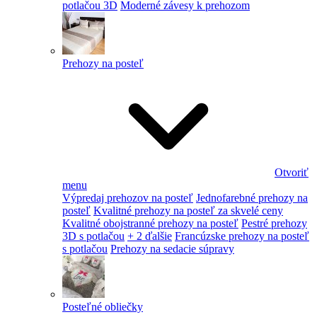
potlačou 3D
Moderné závesy k prehozom
Prehozy na posteľ
Otvoriť
menu
Výpredaj prehozov na posteľ
Jednofarebné prehozy na
posteľ
Kvalitné prehozy na posteľ za skvelé ceny
Kvalitné obojstranné prehozy na posteľ
Pestré prehozy
3D s potlačou
+ 2 ďalšie
Francúzske prehozy na posteľ
s potlačou
Prehozy na sedacie súpravy
Posteľné obliečky