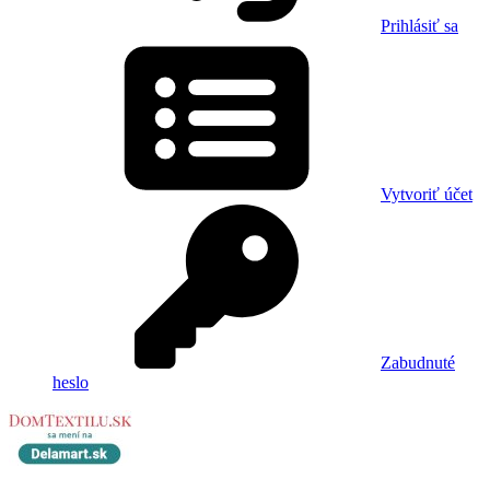
Prihlásiť sa
Vytvoriť účet
Zabudnuté
heslo