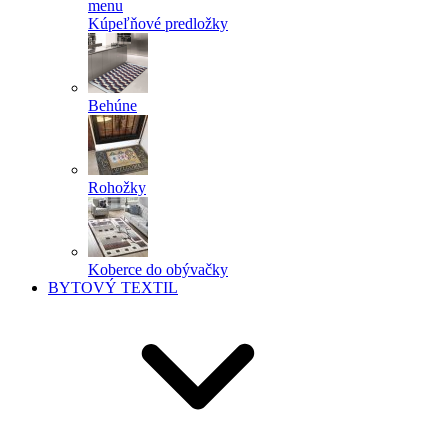
menu
Kúpeľňové predložky
Behúne
Rohožky
Koberce do obývačky
BYTOVÝ TEXTIL