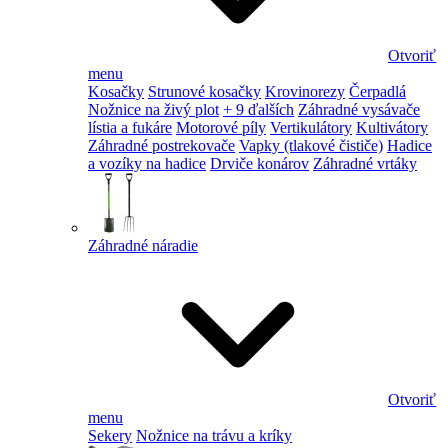
Otvoriť
menu
Kosačky
Strunové kosačky
Krovinorezy
Čerpadlá
Nožnice na živý plot
+ 9 ďalších
Záhradné vysávače
lístia a fukáre
Motorové píly
Vertikulátory
Kultivátory
Záhradné postrekovače
Vapky (tlakové čističe)
Hadice
a vozíky na hadice
Drviče konárov
Záhradné vrtáky
Záhradné náradie
Otvoriť
menu
Sekery
Nožnice na trávu a kríky