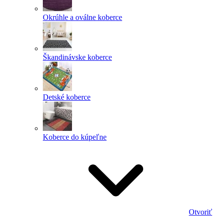
Okrúhle a oválne koberce
Škandinávske koberce
Detské koberce
Koberce do kúpeľne
Otvoriť