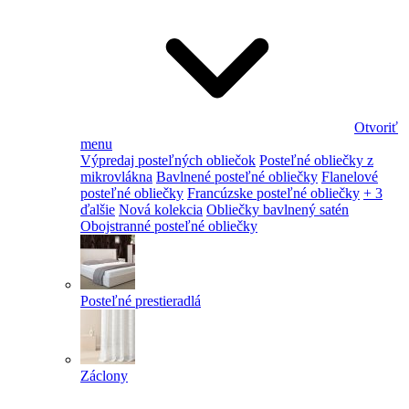
Otvoriť
menu
Výpredaj posteľných obliečok
Posteľné obliečky z
mikrovlákna
Bavlnené posteľné obliečky
Flanelové
posteľné obliečky
Francúzske posteľné obliečky
+ 3
ďalšie
Nová kolekcia
Obliečky bavlnený satén
Obojstranné posteľné obliečky
Posteľné prestieradlá
Záclony