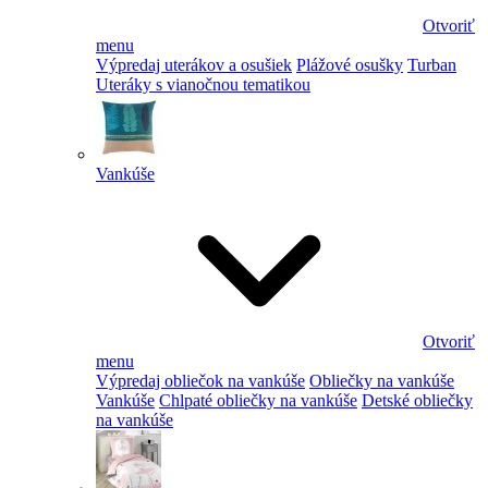
Otvoriť
menu
Výpredaj uterákov a osušiek
Plážové osušky
Turban
Uteráky s vianočnou tematikou
Vankúše
Otvoriť
menu
Výpredaj obliečok na vankúše
Obliečky na vankúše
Vankúše
Chlpaté obliečky na vankúše
Detské obliečky
na vankúše