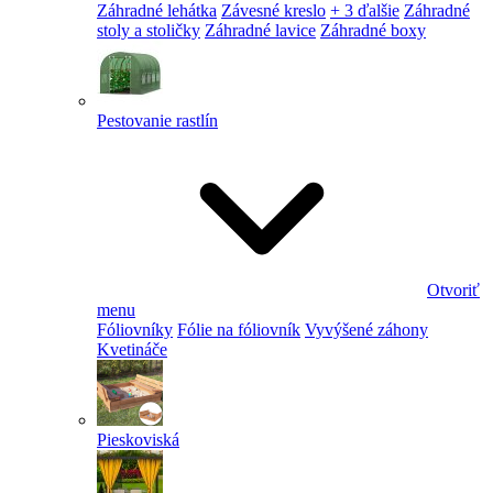
Záhradné lehátka
Závesné kreslo
+ 3 ďalšie
Záhradné
stoly a stoličky
Záhradné lavice
Záhradné boxy
Pestovanie rastlín
Otvoriť
menu
Fóliovníky
Fólie na fóliovník
Vyvýšené záhony
Kvetináče
Pieskoviská