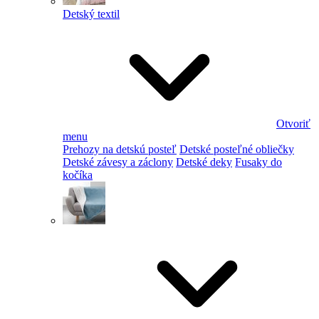
Detský textil
Otvoriť
menu
Prehozy na detskú posteľ
Detské posteľné obliečky
Detské závesy a záclony
Detské deky
Fusaky do
kočíka