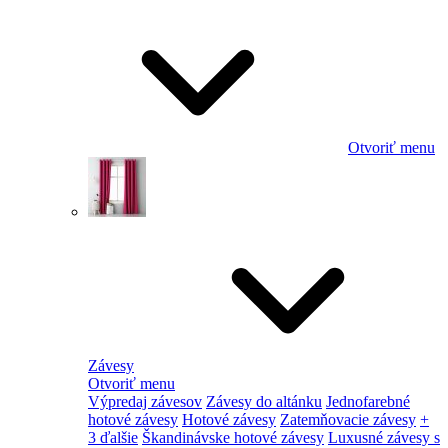
Otvoriť menu
Závesy
Otvoriť menu
Výpredaj závesov
Závesy do altánku
Jednofarebné
hotové závesy
Hotové závesy
Zatemňovacie závesy
+
3 ďalšie
Škandinávske hotové závesy
Luxusné závesy s