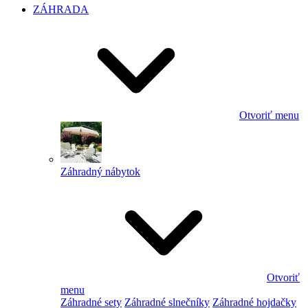
ZÁHRADA
Otvoriť menu
Záhradný nábytok
Otvoriť
menu
Záhradné sety
Záhradné slnečníky
Záhradné hojdačky