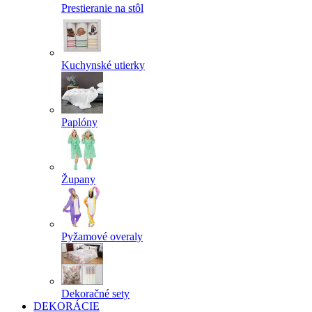
Prestieranie na stôl
Kuchynské utierky
Paplóny
Župany
Pyžamové overaly
Dekoračné sety
DEKORÁCIE