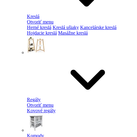
Kreslá
Otvoriť menu
Herné kreslá
Kreslá ušiaky
Kancelárske kreslá
Hojdacie kreslá
Masážne kreslá
Regály
Otvoriť menu
Kovové regály
Komody