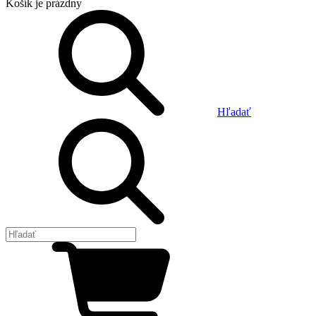
Košík
je prázdny
Hľadať