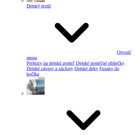
Detský textil
Otvoriť
menu
Prehozy na detskú posteľ
Detské posteľné obliečky
Detské závesy a záclony
Detské deky
Fusaky do
kočíka