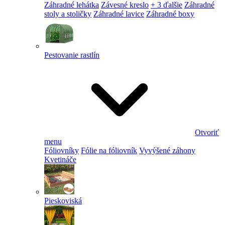
Záhradné lehátka
Závesné kreslo
+ 3 ďalšie
Záhradné
stoly a stoličky
Záhradné lavice
Záhradné boxy
Pestovanie rastlín
Otvoriť
menu
Fóliovníky
Fólie na fóliovník
Vyvýšené záhony
Kvetináče
Pieskoviská