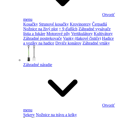
Otvoriť
menu
Kosačky
Strunové kosačky
Krovinorezy
Čerpadlá
Nožnice na živý plot
+ 9 ďalších
Záhradné vysávače
lístia a fukáre
Motorové píly
Vertikulátory
Kultivátory
Záhradné postrekovače
Vapky (tlakové čističe)
Hadice
a vozíky na hadice
Drviče konárov
Záhradné vrtáky
Záhradné náradie
Otvoriť
menu
Sekery
Nožnice na trávu a kríky