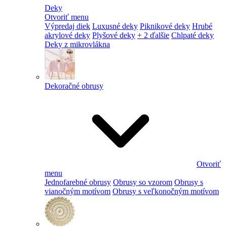
Deky
Otvoriť menu
Výpredaj diek
Luxusné deky
Piknikové deky
Hrubé
akrylové deky
Plyšové deky
+ 2 ďalšie
Chlpaté deky
Deky z mikrovlákna
Dekoračné obrusy
Otvoriť
menu
Jednofarebné obrusy
Obrusy so vzorom
Obrusy s
vianočným motívom
Obrusy s veľkonočným motívom