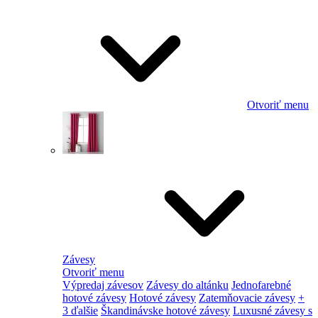
Otvoriť menu
Závesy
Otvoriť menu
Výpredaj závesov
Závesy do altánku
Jednofarebné
hotové závesy
Hotové závesy
Zatemňovacie závesy
+
3 ďalšie
Škandinávske hotové závesy
Luxusné závesy s