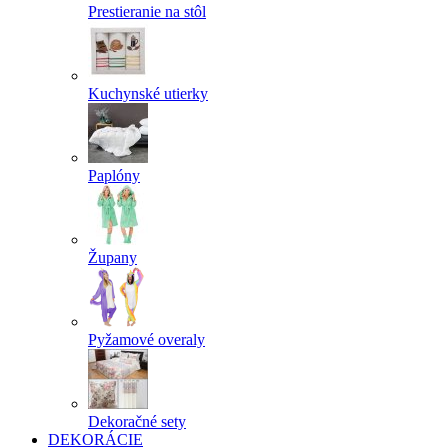
Prestieranie na stôl
Kuchynské utierky
Paplóny
Župany
Pyžamové overaly
Dekoračné sety
DEKORÁCIE