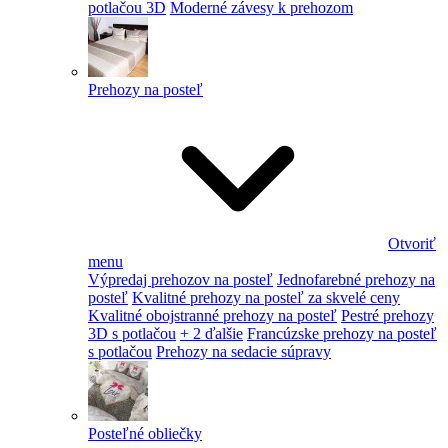
potlačou 3D
Moderné závesy k prehozom
Prehozy na posteľ
Otvoriť
menu
Výpredaj prehozov na posteľ
Jednofarebné prehozy na
posteľ
Kvalitné prehozy na posteľ za skvelé ceny
Kvalitné obojstranné prehozy na posteľ
Pestré prehozy
3D s potlačou
+ 2 ďalšie
Francúzske prehozy na posteľ
s potlačou
Prehozy na sedacie súpravy
Posteľné obliečky