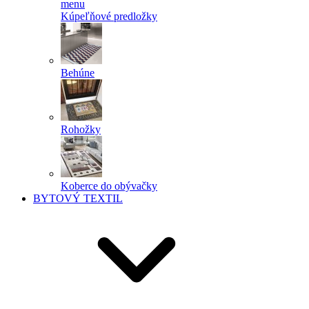
menu
Kúpeľňové predložky
Behúne
Rohožky
Koberce do obývačky
BYTOVÝ TEXTIL