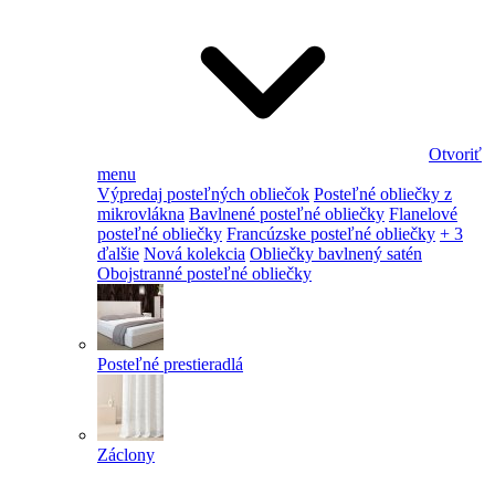
Otvoriť
menu
Výpredaj posteľných obliečok
Posteľné obliečky z
mikrovlákna
Bavlnené posteľné obliečky
Flanelové
posteľné obliečky
Francúzske posteľné obliečky
+ 3
ďalšie
Nová kolekcia
Obliečky bavlnený satén
Obojstranné posteľné obliečky
Posteľné prestieradlá
Záclony