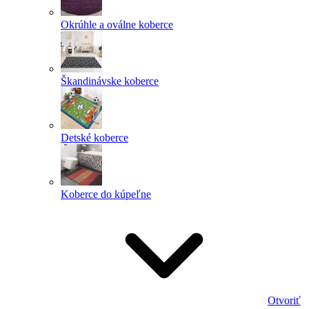
Okrúhle a oválne koberce
Škandinávske koberce
Detské koberce
Koberce do kúpeľne
Otvoriť