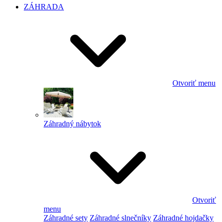
ZÁHRADA
Otvoriť menu
Záhradný nábytok
Otvoriť
menu
Záhradné sety
Záhradné slnečníky
Záhradné hojdačky