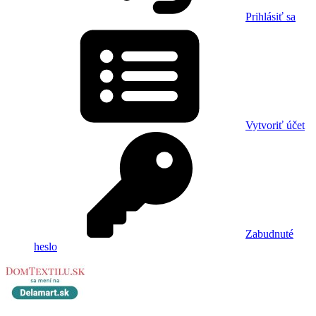
Prihlásiť sa
Vytvoriť účet
Zabudnuté
heslo