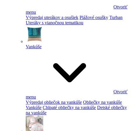
Otvoriť
menu
Výpredaj uterákov a osušiek
Plážové osušky
Turban
Uteráky s vianočnou tematikou
Vankúše
Otvoriť
menu
Výpredaj obliečok na vankúše
Obliečky na vankúše
Vankúše
Chlpaté obliečky na vankúše
Detské obliečky
na vankúše