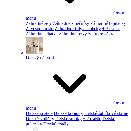
Otvoriť
menu
Záhradné sety
Záhradné slnečníky
Záhradné hojdačky
Závesné kreslo
Záhradné stoly a stoličky
+ 3 ďalšie
Záhradné lehátka
Záhradné boxy
Nafukovačky
Detský nábytok
Otvoriť
menu
Detské postele
Detské komody
Detské šatníkové skrine
Detské stoličky
Detské stolíky
+ 2 ďalšie
Detské
pohovky
Detské regály