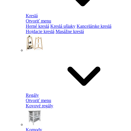
Kreslá
Otvoriť menu
Herné kreslá
Kreslá ušiaky
Kancelárske kreslá
Hojdacie kreslá
Masážne kreslá
Regály
Otvoriť menu
Kovové regály
Komody