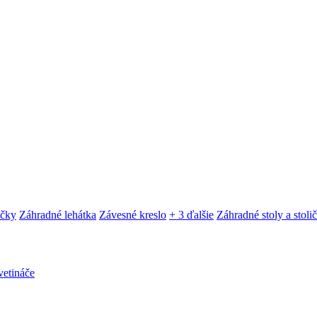
ačky
Záhradné lehátka
Závesné kreslo
+ 3 ďalšie
Záhradné stoly a stoli
etináče