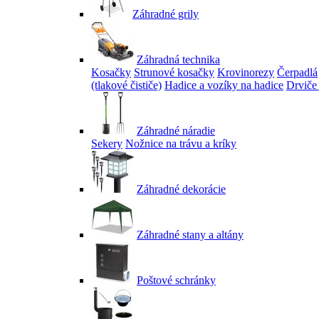
Záhradné grily
Záhradná technika
Kosačky
Strunové kosačky
Krovinorezy
Čerpadlá
(tlakové čističe)
Hadice a vozíky na hadice
Drviče
Záhradné náradie
Sekery
Nožnice na trávu a kríky
Záhradné dekorácie
Záhradné stany a altány
Poštové schránky