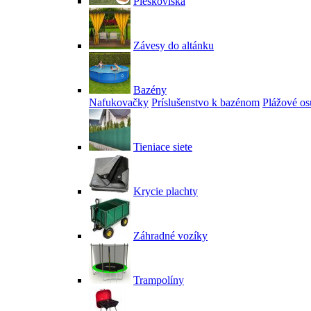
Pieskoviská
Závesy do altánku
Bazény
Nafukovačky
Príslušenstvo k bazénom
Plážové os
Tieniace siete
Krycie plachty
Záhradné vozíky
Trampolíny