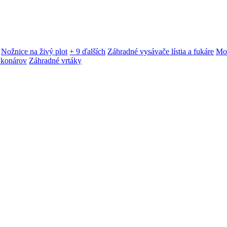
Nožnice na živý plot
+ 9 ďalších
Záhradné vysávače lístia a fukáre
Mot
 konárov
Záhradné vrtáky