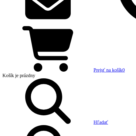
Prejsť na košík
0
Košík
je prázdny
Hľadať