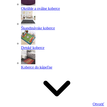
Okrúhle a oválne koberce
Škandinávske koberce
Detské koberce
Koberce do kúpeľne
Otvoriť