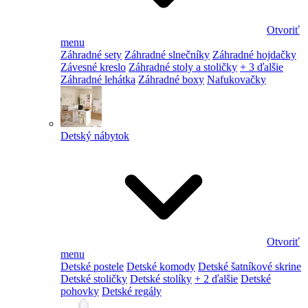
Otvoriť
menu
Záhradné sety
Záhradné slnečníky
Záhradné hojdačky
Závesné kreslo
Záhradné stoly a stoličky
+ 3 ďalšie
Záhradné lehátka
Záhradné boxy
Nafukovačky
Detský nábytok
Otvoriť
menu
Detské postele
Detské komody
Detské šatníkové skrine
Detské stoličky
Detské stolíky
+ 2 ďalšie
Detské
pohovky
Detské regály