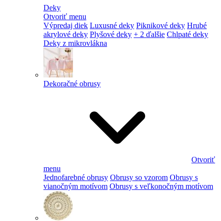
Deky
Otvoriť menu
Výpredaj diek
Luxusné deky
Piknikové deky
Hrubé
akrylové deky
Plyšové deky
+ 2 ďalšie
Chlpaté deky
Deky z mikrovlákna
Dekoračné obrusy
Otvoriť
menu
Jednofarebné obrusy
Obrusy so vzorom
Obrusy s
vianočným motívom
Obrusy s veľkonočným motívom