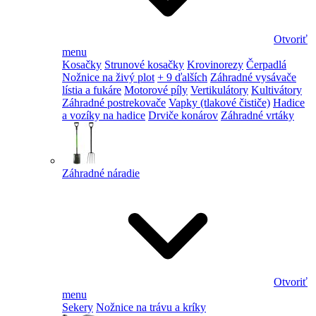
Otvoriť
menu
Kosačky
Strunové kosačky
Krovinorezy
Čerpadlá
Nožnice na živý plot
+ 9 ďalších
Záhradné vysávače
lístia a fukáre
Motorové píly
Vertikulátory
Kultivátory
Záhradné postrekovače
Vapky (tlakové čističe)
Hadice
a vozíky na hadice
Drviče konárov
Záhradné vrtáky
Záhradné náradie
Otvoriť
menu
Sekery
Nožnice na trávu a kríky