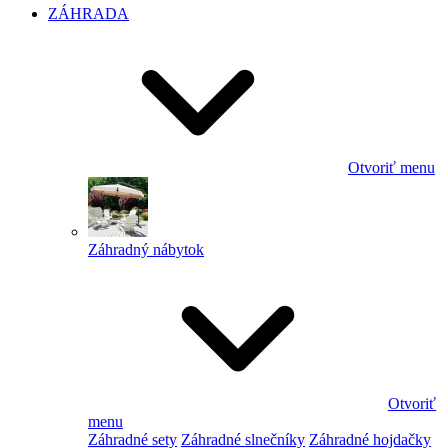
ZÁHRADA
Otvoriť menu
Záhradný nábytok
Otvoriť
menu
Záhradné sety
Záhradné slnečníky
Záhradné hojdačky