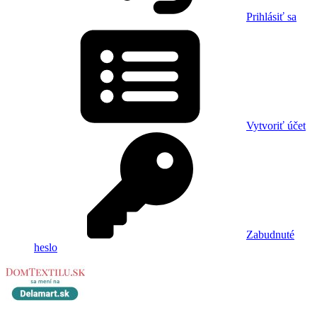
Prihlásiť sa
Vytvoriť účet
Zabudnuté
heslo