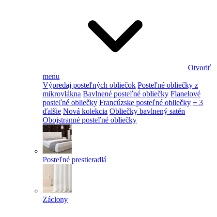
Otvoriť
menu
Výpredaj posteľných obliečok
Posteľné obliečky z
mikrovlákna
Bavlnené posteľné obliečky
Flanelové
posteľné obliečky
Francúzske posteľné obliečky
+ 3
ďalšie
Nová kolekcia
Obliečky bavlnený satén
Obojstranné posteľné obliečky
Posteľné prestieradlá
Záclony