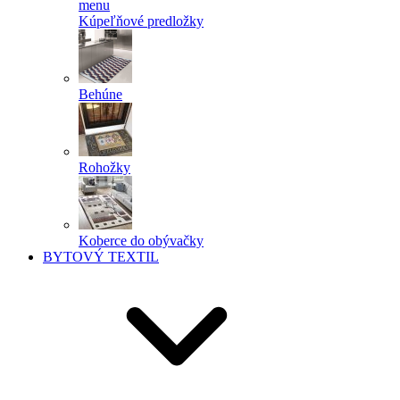
menu
Kúpeľňové predložky
Behúne
Rohožky
Koberce do obývačky
BYTOVÝ TEXTIL