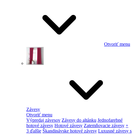
Otvoriť menu
Závesy
Otvoriť menu
Výpredaj závesov
Závesy do altánku
Jednofarebné
hotové závesy
Hotové závesy
Zatemňovacie závesy
+
3 ďalšie
Škandinávske hotové závesy
Luxusné závesy s