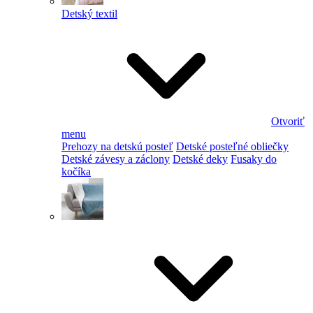
Detský textil
Otvoriť
menu
Prehozy na detskú posteľ
Detské posteľné obliečky
Detské závesy a záclony
Detské deky
Fusaky do
kočíka