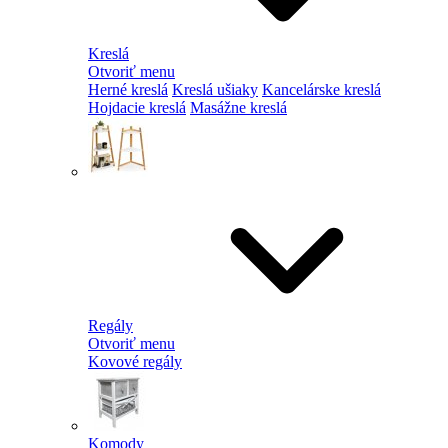
Kreslá
Otvoriť menu
Herné kreslá
Kreslá ušiaky
Kancelárske kreslá
Hojdacie kreslá
Masážne kreslá
Regály
Otvoriť menu
Kovové regály
Komody