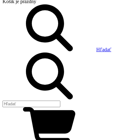
Košík
je prázdny
Hľadať