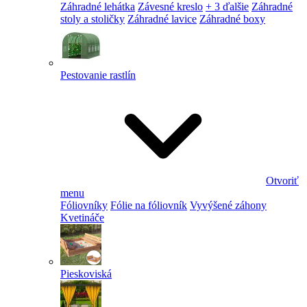
Záhradné lehátka
Závesné kreslo
+ 3 ďalšie
Záhradné
stoly a stoličky
Záhradné lavice
Záhradné boxy
Pestovanie rastlín
Otvoriť
menu
Fóliovníky
Fólie na fóliovník
Vyvýšené záhony
Kvetináče
Pieskoviská