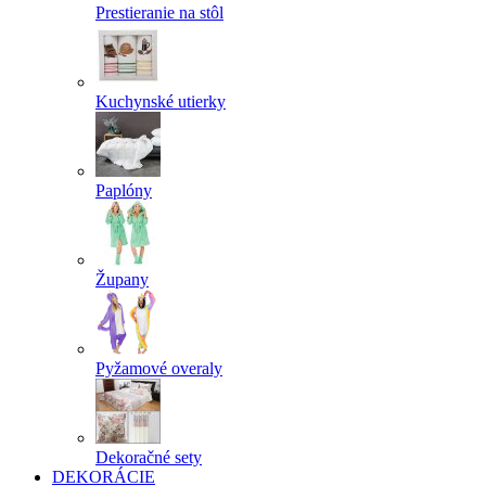
Prestieranie na stôl
Kuchynské utierky
Paplóny
Župany
Pyžamové overaly
Dekoračné sety
DEKORÁCIE