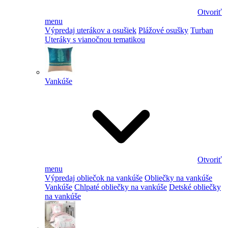
Otvoriť
menu
Výpredaj uterákov a osušiek
Plážové osušky
Turban
Uteráky s vianočnou tematikou
Vankúše
Otvoriť
menu
Výpredaj obliečok na vankúše
Obliečky na vankúše
Vankúše
Chlpaté obliečky na vankúše
Detské obliečky
na vankúše