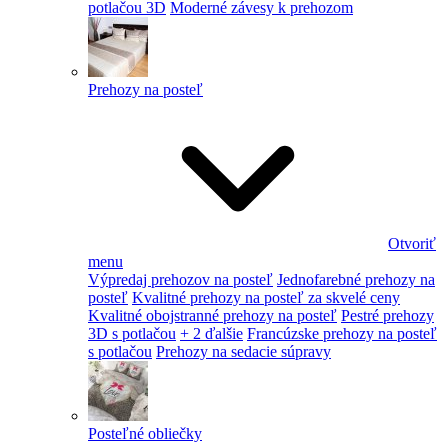
potlačou 3D
Moderné závesy k prehozom
Prehozy na posteľ
Otvoriť
menu
Výpredaj prehozov na posteľ
Jednofarebné prehozy na
posteľ
Kvalitné prehozy na posteľ za skvelé ceny
Kvalitné obojstranné prehozy na posteľ
Pestré prehozy
3D s potlačou
+ 2 ďalšie
Francúzske prehozy na posteľ
s potlačou
Prehozy na sedacie súpravy
Posteľné obliečky