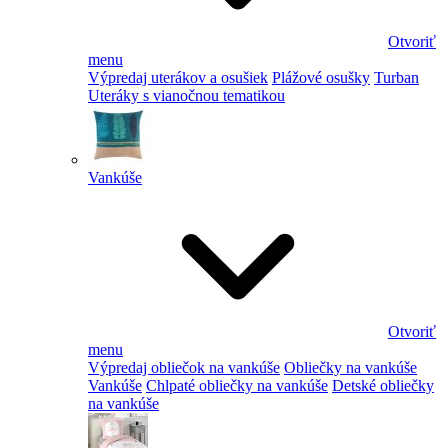
Otvoriť
menu
Výpredaj uterákov a osušiek
Plážové osušky
Turban
Uteráky s vianočnou tematikou
Vankúše
Otvoriť
menu
Výpredaj obliečok na vankúše
Obliečky na vankúše
Vankúše
Chlpaté obliečky na vankúše
Detské obliečky
na vankúše