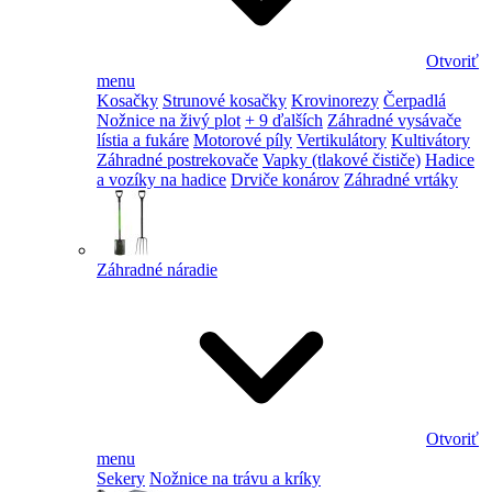
Otvoriť
menu
Kosačky
Strunové kosačky
Krovinorezy
Čerpadlá
Nožnice na živý plot
+ 9 ďalších
Záhradné vysávače
lístia a fukáre
Motorové píly
Vertikulátory
Kultivátory
Záhradné postrekovače
Vapky (tlakové čističe)
Hadice
a vozíky na hadice
Drviče konárov
Záhradné vrtáky
Záhradné náradie
Otvoriť
menu
Sekery
Nožnice na trávu a kríky