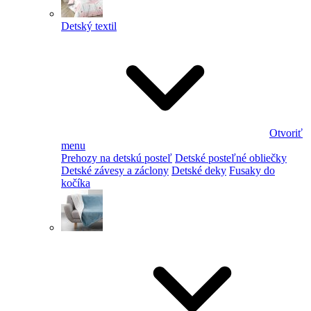
Detský textil
Otvoriť
menu
Prehozy na detskú posteľ
Detské posteľné obliečky
Detské závesy a záclony
Detské deky
Fusaky do
kočíka