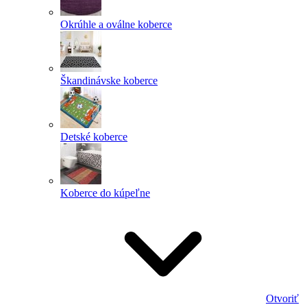
Okrúhle a oválne koberce
Škandinávske koberce
Detské koberce
Koberce do kúpeľne
Otvoriť