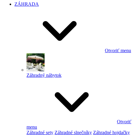
ZÁHRADA
Otvoriť menu
Záhradný nábytok
Otvoriť
menu
Záhradné sety
Záhradné slnečníky
Záhradné hojdačky