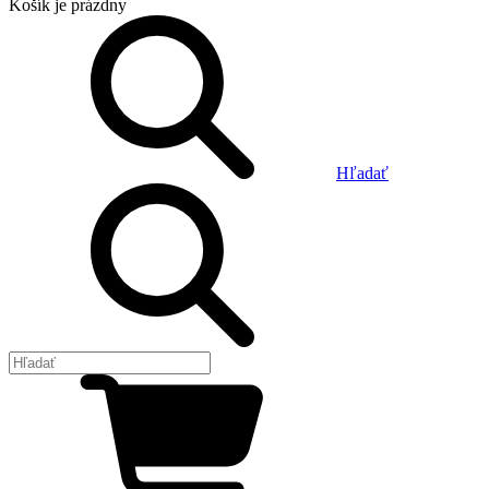
Košík
je prázdny
Hľadať