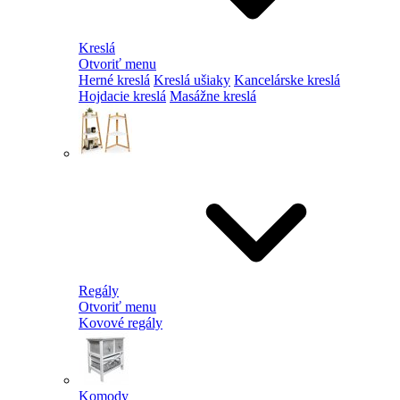
Kreslá
Otvoriť menu
Herné kreslá
Kreslá ušiaky
Kancelárske kreslá
Hojdacie kreslá
Masážne kreslá
Regály
Otvoriť menu
Kovové regály
Komody