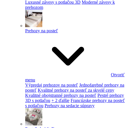
Luxusné závesy s potlačou 3D
Moderné závesy k
prehozom
Prehozy na posteľ
Otvoriť
menu
Výpredaj prehozov na posteľ
Jednofarebné prehozy na
posteľ
Kvalitné prehozy na posteľ za skvelé ceny
Kvalitné obojstranné prehozy na posteľ
Pestré prehozy
3D s potlačou
+ 2 ďalšie
Francúzske prehozy na posteľ
s potlačou
Prehozy na sedacie súpravy