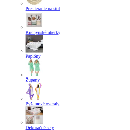
Prestieranie na stôl
Kuchynské utierky
Paplóny
Župany
Pyžamové overaly
Dekoračné sety