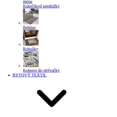
menu
Kúpeľňové predložky
Behúne
Rohožky
Koberce do obývačky
BYTOVÝ TEXTIL