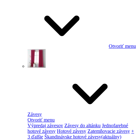
Otvoriť menu
Závesy
Otvoriť menu
Výpredaj závesov
Závesy do altánku
Jednofarebné
hotové závesy
Hotové závesy
Zatemňovacie závesy
+
3 ďalšie
Škandinávske hotové závesy
(aktuálny)