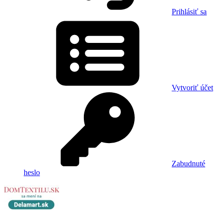
Prihlásiť sa
Vytvoriť účet
Zabudnuté
heslo