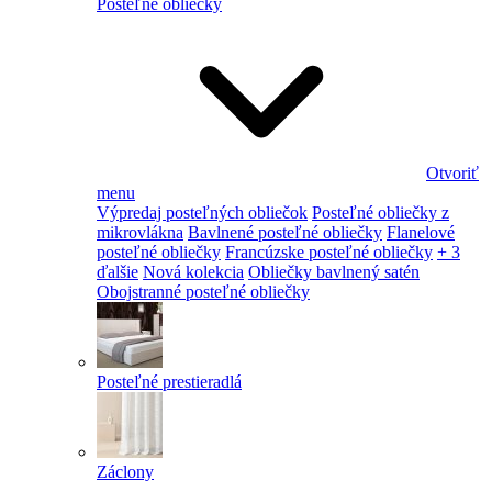
Posteľné obliečky
Otvoriť
menu
Výpredaj posteľných obliečok
Posteľné obliečky z
mikrovlákna
Bavlnené posteľné obliečky
Flanelové
posteľné obliečky
Francúzske posteľné obliečky
+ 3
ďalšie
Nová kolekcia
Obliečky bavlnený satén
Obojstranné posteľné obliečky
Posteľné prestieradlá
Záclony