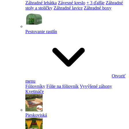
Záhradné lehátka
Závesné kreslo
+ 3 ďalšie
Záhradné
stoly a stoličky
Záhradné lavice
Záhradné boxy
Pestovanie rastlín
Otvoriť
menu
Fóliovníky
Fólie na fóliovník
Vyvýšené záhony
Kvetináče
Pieskoviská