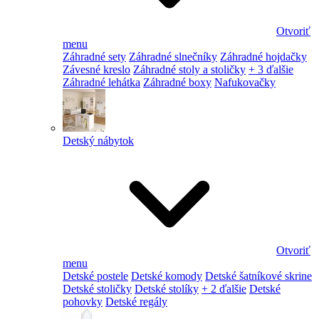
Otvoriť
menu
Záhradné sety
Záhradné slnečníky
Záhradné hojdačky
Závesné kreslo
Záhradné stoly a stoličky
+ 3 ďalšie
Záhradné lehátka
Záhradné boxy
Nafukovačky
Detský nábytok
Otvoriť
menu
Detské postele
Detské komody
Detské šatníkové skrine
Detské stoličky
Detské stolíky
+ 2 ďalšie
Detské
pohovky
Detské regály