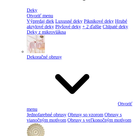
Deky
Otvoriť menu
Výpredaj diek
Luxusné deky
Piknikové deky
Hrubé
akrylové deky
Plyšové deky
+ 2 ďalšie
Chlpaté deky
Deky z mikrovlákna
Dekoračné obrusy
Otvoriť
menu
Jednofarebné obrusy
Obrusy so vzorom
Obrusy s
vianočným motívom
Obrusy s veľkonočným motívom