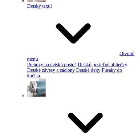
Detský textil
Otvoriť
menu
Prehozy na detskú posteľ
Detské posteľné obliečky
Detské závesy a záclony
Detské deky
Fusaky do
kočíka