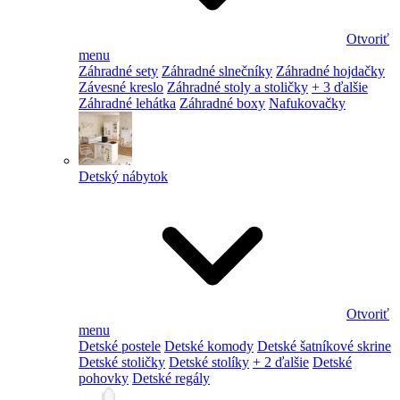
Otvoriť
menu
Záhradné sety
Záhradné slnečníky
Záhradné hojdačky
Závesné kreslo
Záhradné stoly a stoličky
+ 3 ďalšie
Záhradné lehátka
Záhradné boxy
Nafukovačky
Detský nábytok
Otvoriť
menu
Detské postele
Detské komody
Detské šatníkové skrine
Detské stoličky
Detské stolíky
+ 2 ďalšie
Detské
pohovky
Detské regály