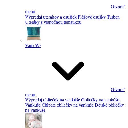
Otvoriť
menu
Výpredaj uterákov a osušiek
Plážové osušky
Turban
Uteráky s vianočnou tematikou
Vankúše
Otvoriť
menu
Výpredaj obliečok na vankúše
Obliečky na vankúše
Vankúše
Chlpaté obliečky na vankúše
Detské obliečky
na vankúše