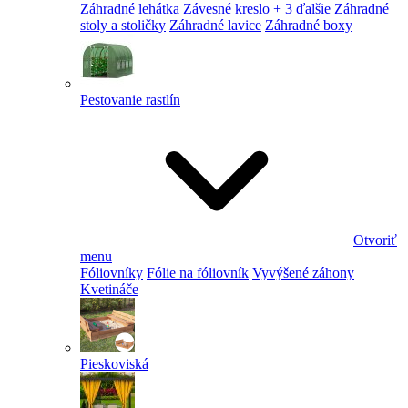
Záhradné lehátka
Závesné kreslo
+ 3 ďalšie
Záhradné
stoly a stoličky
Záhradné lavice
Záhradné boxy
Pestovanie rastlín
Otvoriť
menu
Fóliovníky
Fólie na fóliovník
Vyvýšené záhony
Kvetináče
Pieskoviská