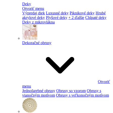
Deky
Otvoriť menu
Výpredaj diek
Luxusné deky
Piknikové deky
Hrubé
akrylové deky
Plyšové deky
+ 2 ďalšie
Chlpaté deky
Deky z mikrovlákna
Dekoračné obrusy
Otvoriť
menu
Jednofarebné obrusy
Obrusy so vzorom
Obrusy s
vianočným motívom
Obrusy s veľkonočným motívom