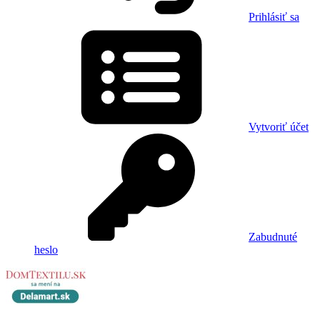
Prihlásiť sa
Vytvoriť účet
Zabudnuté
heslo