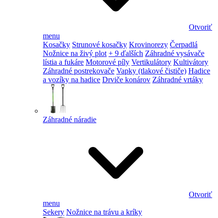
Otvoriť
menu
Kosačky
Strunové kosačky
Krovinorezy
Čerpadlá
Nožnice na živý plot
+ 9 ďalších
Záhradné vysávače
lístia a fukáre
Motorové píly
Vertikulátory
Kultivátory
Záhradné postrekovače
Vapky (tlakové čističe)
Hadice
a vozíky na hadice
Drviče konárov
Záhradné vrtáky
Záhradné náradie
Otvoriť
menu
Sekery
Nožnice na trávu a kríky