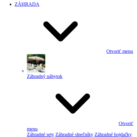
ZÁHRADA
Otvoriť menu
Záhradný nábytok
Otvoriť
menu
Záhradné sety
Záhradné slnečníky
Záhradné hojdačky