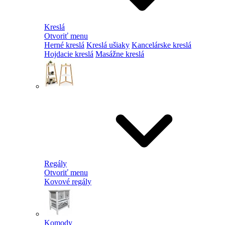
Kreslá
Otvoriť menu
Herné kreslá
Kreslá ušiaky
Kancelárske kreslá
Hojdacie kreslá
Masážne kreslá
Regály
Otvoriť menu
Kovové regály
Komody