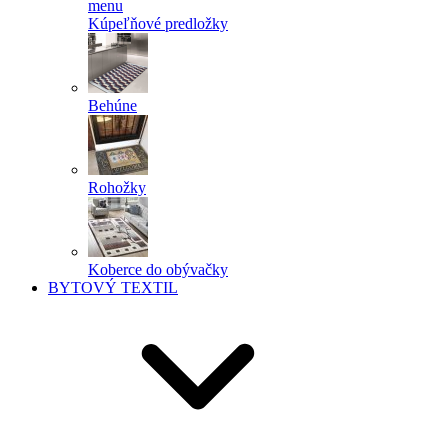
menu
Kúpeľňové predložky
Behúne
Rohožky
Koberce do obývačky
BYTOVÝ TEXTIL