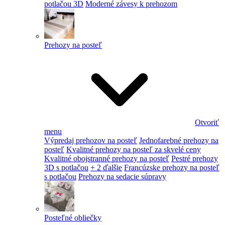
potlačou 3D
Moderné závesy k prehozom
Prehozy na posteľ
Otvoriť
menu
Výpredaj prehozov na posteľ
Jednofarebné prehozy na
posteľ
Kvalitné prehozy na posteľ za skvelé ceny
Kvalitné obojstranné prehozy na posteľ
Pestré prehozy
3D s potlačou
+ 2 ďalšie
Francúzske prehozy na posteľ
s potlačou
Prehozy na sedacie súpravy
Posteľné obliečky