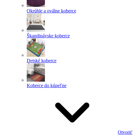
Okrúhle a oválne koberce
Škandinávske koberce
Detské koberce
Koberce do kúpeľne
Otvoriť