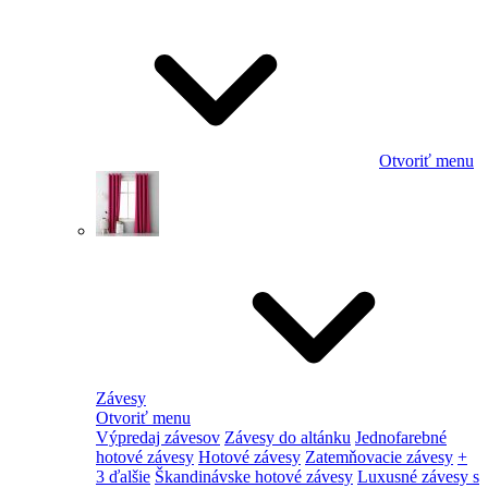
Otvoriť menu
Závesy
Otvoriť menu
Výpredaj závesov
Závesy do altánku
Jednofarebné
hotové závesy
Hotové závesy
Zatemňovacie závesy
+
3 ďalšie
Škandinávske hotové závesy
Luxusné závesy s