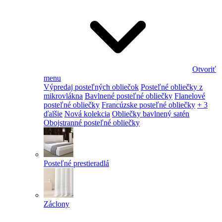
Otvoriť
menu
Výpredaj posteľných obliečok
Posteľné obliečky z
mikrovlákna
Bavlnené posteľné obliečky
Flanelové
posteľné obliečky
Francúzske posteľné obliečky
+ 3
ďalšie
Nová kolekcia
Obliečky bavlnený satén
Obojstranné posteľné obliečky
Posteľné prestieradlá
Záclony