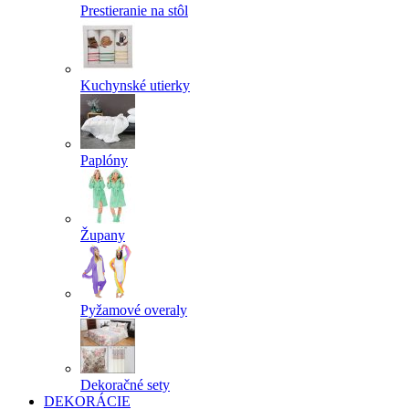
Prestieranie na stôl
Kuchynské utierky
Paplóny
Župany
Pyžamové overaly
Dekoračné sety
DEKORÁCIE