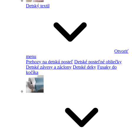
Detský textil
Otvoriť
menu
Prehozy na detskú posteľ
Detské posteľné obliečky
Detské závesy a záclony
Detské deky
Fusaky do
kočíka