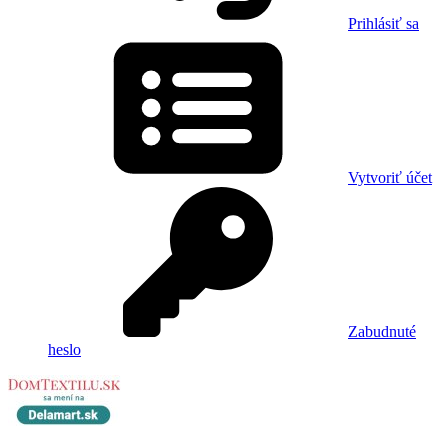
Prihlásiť sa
Vytvoriť účet
Zabudnuté
heslo