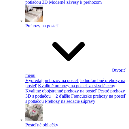
potlačou 3D
Moderné závesy k prehozom
Prehozy na posteľ
Otvoriť
menu
Výpredaj prehozov na posteľ
Jednofarebné prehozy na
posteľ
Kvalitné prehozy na posteľ za skvelé ceny
Kvalitné obojstranné prehozy na posteľ
Pestré prehozy
3D s potlačou
+ 2 ďalšie
Francúzske prehozy na posteľ
s potlačou
Prehozy na sedacie súpravy
Posteľné obliečky