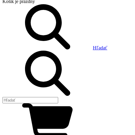
Košík
je prázdny
Hľadať