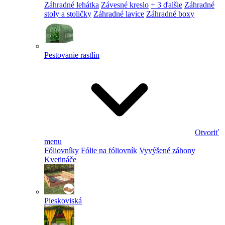
Záhradné lehátka
Závesné kreslo
+ 3 ďalšie
Záhradné
stoly a stoličky
Záhradné lavice
Záhradné boxy
Pestovanie rastlín
Otvoriť
menu
Fóliovníky
Fólie na fóliovník
Vyvýšené záhony
Kvetináče
Pieskoviská