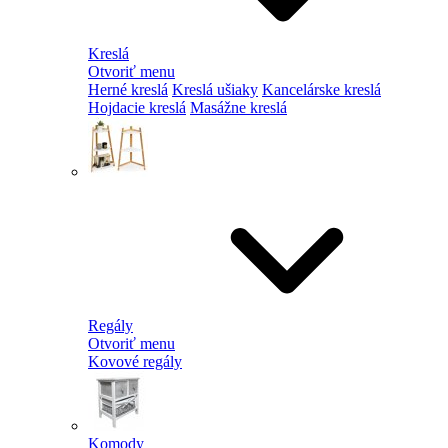
Kreslá
Otvoriť menu
Herné kreslá
Kreslá ušiaky
Kancelárske kreslá
Hojdacie kreslá
Masážne kreslá
Regály
Otvoriť menu
Kovové regály
Komody