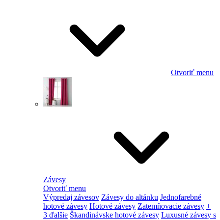
Otvoriť menu
Závesy
Otvoriť menu
Výpredaj závesov
Závesy do altánku
Jednofarebné
hotové závesy
Hotové závesy
Zatemňovacie závesy
+
3 ďalšie
Škandinávske hotové závesy
Luxusné závesy s