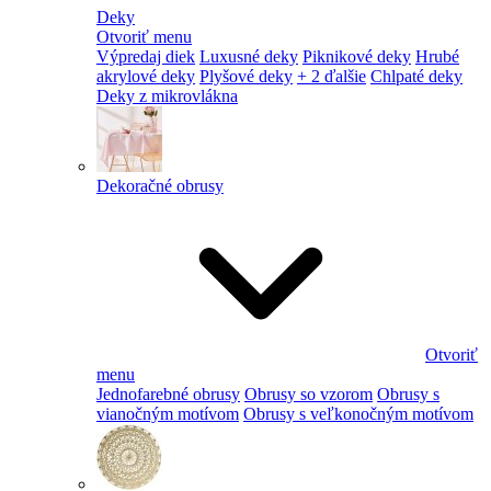
Deky
Otvoriť menu
Výpredaj diek
Luxusné deky
Piknikové deky
Hrubé
akrylové deky
Plyšové deky
+ 2 ďalšie
Chlpaté deky
Deky z mikrovlákna
Dekoračné obrusy
Otvoriť
menu
Jednofarebné obrusy
Obrusy so vzorom
Obrusy s
vianočným motívom
Obrusy s veľkonočným motívom