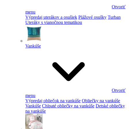
Otvoriť
menu
Výpredaj uterákov a osušiek
Plážové osušky
Turban
Uteráky s vianočnou tematikou
Vankúše
Otvoriť
menu
Výpredaj obliečok na vankúše
Obliečky na vankúše
Vankúše
Chlpaté obliečky na vankúše
Detské obliečky
na vankúše