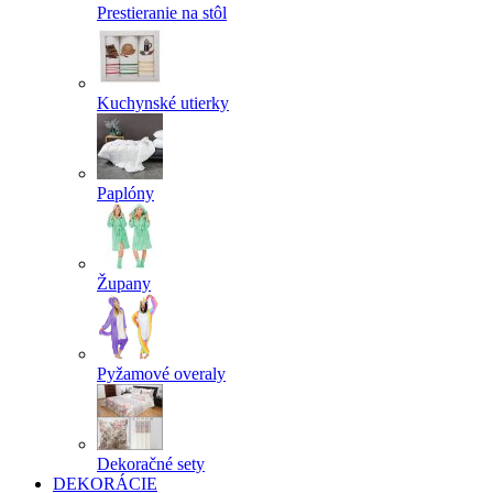
Prestieranie na stôl
Kuchynské utierky
Paplóny
Župany
Pyžamové overaly
Dekoračné sety
DEKORÁCIE