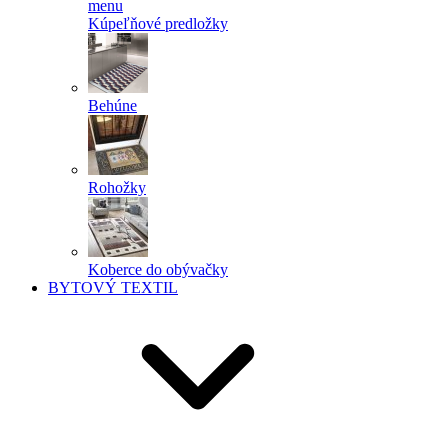
menu
Kúpeľňové predložky
Behúne
Rohožky
Koberce do obývačky
BYTOVÝ TEXTIL