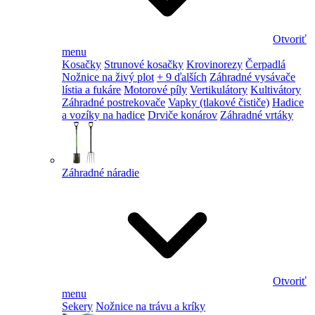
Otvoriť
menu
Kosačky
Strunové kosačky
Krovinorezy
Čerpadlá
Nožnice na živý plot
+ 9 ďalších
Záhradné vysávače
lístia a fukáre
Motorové píly
Vertikulátory
Kultivátory
Záhradné postrekovače
Vapky (tlakové čističe)
Hadice
a vozíky na hadice
Drviče konárov
Záhradné vrtáky
Záhradné náradie
Otvoriť
menu
Sekery
Nožnice na trávu a kríky