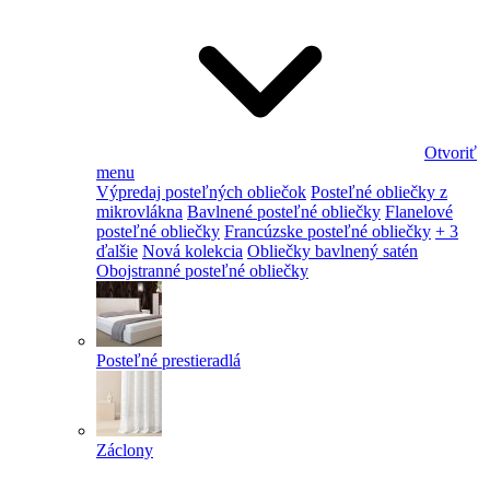
Otvoriť
menu
Výpredaj posteľných obliečok
Posteľné obliečky z
mikrovlákna
Bavlnené posteľné obliečky
Flanelové
posteľné obliečky
Francúzske posteľné obliečky
+ 3
ďalšie
Nová kolekcia
Obliečky bavlnený satén
Obojstranné posteľné obliečky
Posteľné prestieradlá
Záclony