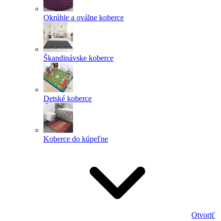
Okrúhle a oválne koberce
Škandinávske koberce
Detské koberce
Koberce do kúpeľne
Otvoriť