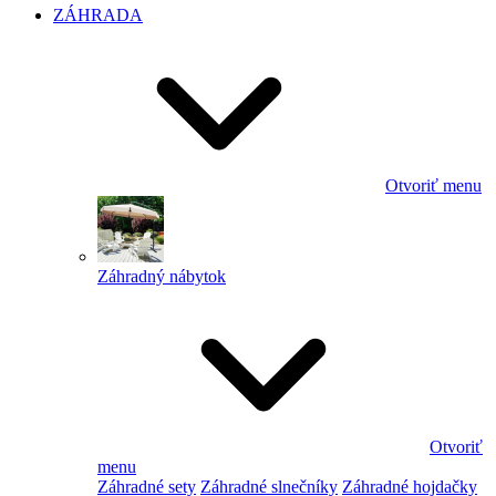
ZÁHRADA
Otvoriť menu
Záhradný nábytok
Otvoriť
menu
Záhradné sety
Záhradné slnečníky
Záhradné hojdačky