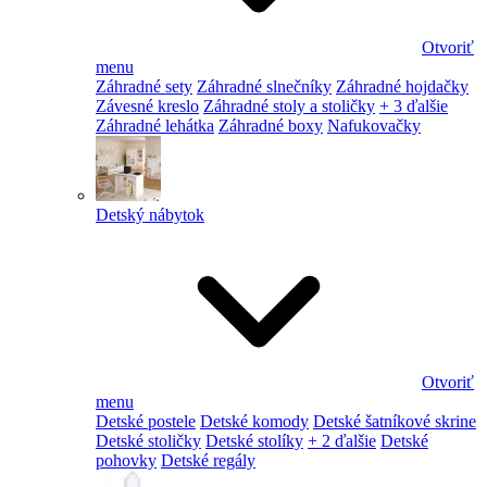
Otvoriť
menu
Záhradné sety
Záhradné slnečníky
Záhradné hojdačky
Závesné kreslo
Záhradné stoly a stoličky
+ 3 ďalšie
Záhradné lehátka
Záhradné boxy
Nafukovačky
Detský nábytok
Otvoriť
menu
Detské postele
Detské komody
Detské šatníkové skrine
Detské stoličky
Detské stolíky
+ 2 ďalšie
Detské
pohovky
Detské regály