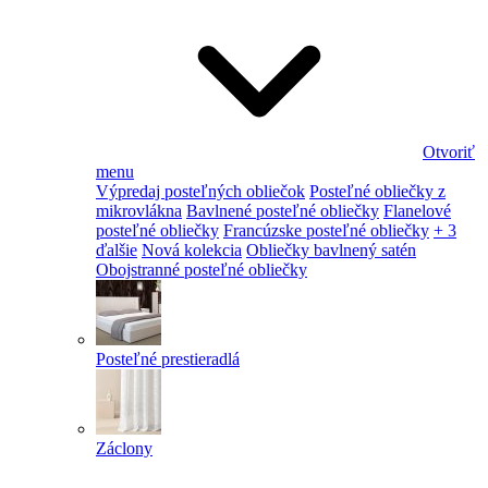
Otvoriť
menu
Výpredaj posteľných obliečok
Posteľné obliečky z
mikrovlákna
Bavlnené posteľné obliečky
Flanelové
posteľné obliečky
Francúzske posteľné obliečky
+ 3
ďalšie
Nová kolekcia
Obliečky bavlnený satén
Obojstranné posteľné obliečky
Posteľné prestieradlá
Záclony