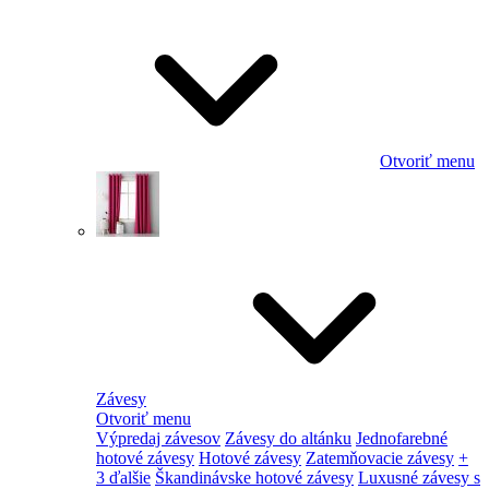
Otvoriť menu
Závesy
Otvoriť menu
Výpredaj závesov
Závesy do altánku
Jednofarebné
hotové závesy
Hotové závesy
Zatemňovacie závesy
+
3 ďalšie
Škandinávske hotové závesy
Luxusné závesy s