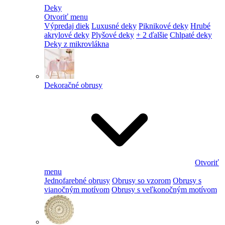
Deky
Otvoriť menu
Výpredaj diek
Luxusné deky
Piknikové deky
Hrubé
akrylové deky
Plyšové deky
+ 2 ďalšie
Chlpaté deky
Deky z mikrovlákna
Dekoračné obrusy
Otvoriť
menu
Jednofarebné obrusy
Obrusy so vzorom
Obrusy s
vianočným motívom
Obrusy s veľkonočným motívom