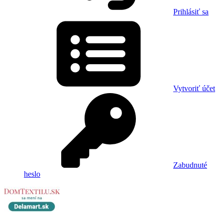
Prihlásiť sa
Vytvoriť účet
Zabudnuté
heslo