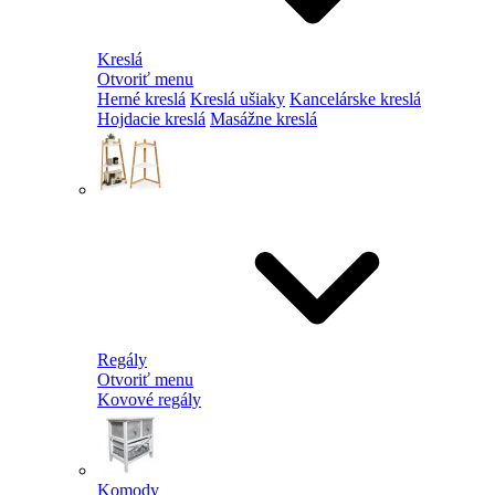
Kreslá
Otvoriť menu
Herné kreslá
Kreslá ušiaky
Kancelárske kreslá
Hojdacie kreslá
Masážne kreslá
Regály
Otvoriť menu
Kovové regály
Komody