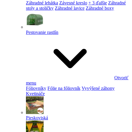
Záhradné lehátka
Závesné kreslo
+ 3 ďalšie
Záhradné
stoly a stoličky
Záhradné lavice
Záhradné boxy
Pestovanie rastlín
Otvoriť
menu
Fóliovníky
Fólie na fóliovník
Vyvýšené záhony
Kvetináče
Pieskoviská