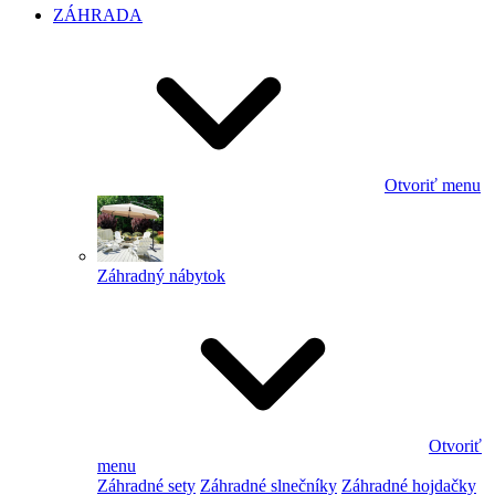
ZÁHRADA
Otvoriť menu
Záhradný nábytok
Otvoriť
menu
Záhradné sety
Záhradné slnečníky
Záhradné hojdačky