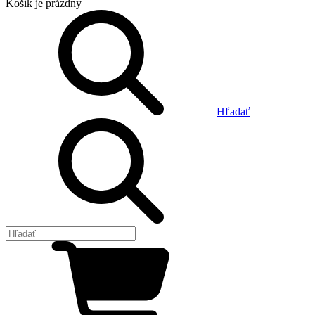
Košík
je prázdny
Hľadať