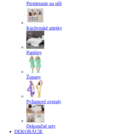
Prestieranie na stôl
Kuchynské utierky
Paplóny
Župany
Pyžamové overaly
Dekoračné sety
DEKORÁCIE