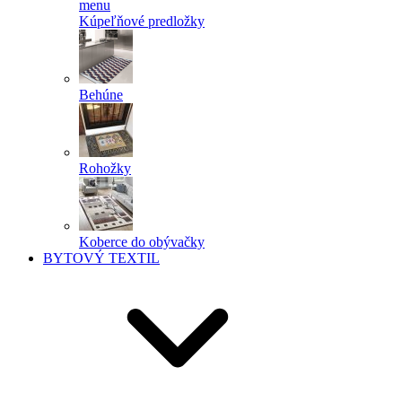
menu
Kúpeľňové predložky
Behúne
Rohožky
Koberce do obývačky
BYTOVÝ TEXTIL