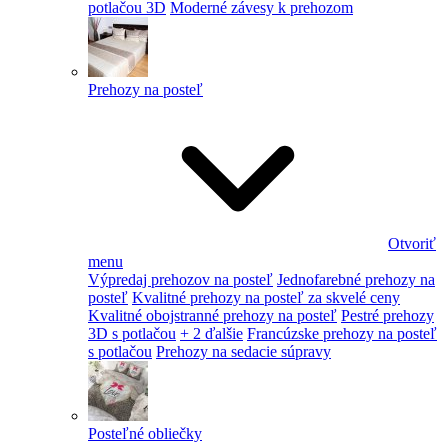
potlačou 3D
Moderné závesy k prehozom
Prehozy na posteľ
Otvoriť
menu
Výpredaj prehozov na posteľ
Jednofarebné prehozy na
posteľ
Kvalitné prehozy na posteľ za skvelé ceny
Kvalitné obojstranné prehozy na posteľ
Pestré prehozy
3D s potlačou
+ 2 ďalšie
Francúzske prehozy na posteľ
s potlačou
Prehozy na sedacie súpravy
Posteľné obliečky