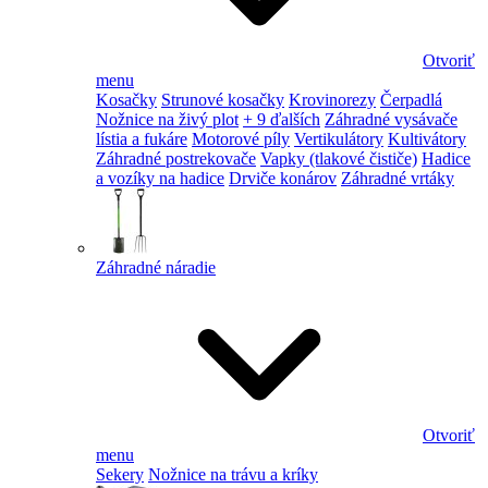
Otvoriť
menu
Kosačky
Strunové kosačky
Krovinorezy
Čerpadlá
Nožnice na živý plot
+ 9 ďalších
Záhradné vysávače
lístia a fukáre
Motorové píly
Vertikulátory
Kultivátory
Záhradné postrekovače
Vapky (tlakové čističe)
Hadice
a vozíky na hadice
Drviče konárov
Záhradné vrtáky
Záhradné náradie
Otvoriť
menu
Sekery
Nožnice na trávu a kríky