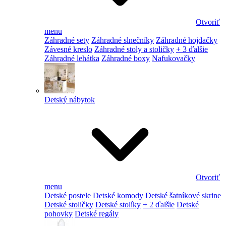
Otvoriť
menu
Záhradné sety
Záhradné slnečníky
Záhradné hojdačky
Závesné kreslo
Záhradné stoly a stoličky
+ 3 ďalšie
Záhradné lehátka
Záhradné boxy
Nafukovačky
Detský nábytok
Otvoriť
menu
Detské postele
Detské komody
Detské šatníkové skrine
Detské stoličky
Detské stolíky
+ 2 ďalšie
Detské
pohovky
Detské regály