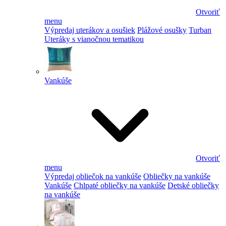
Otvoriť
menu
Výpredaj uterákov a osušiek
Plážové osušky
Turban
Uteráky s vianočnou tematikou
Vankúše
Otvoriť
menu
Výpredaj obliečok na vankúše
Obliečky na vankúše
Vankúše
Chlpaté obliečky na vankúše
Detské obliečky
na vankúše