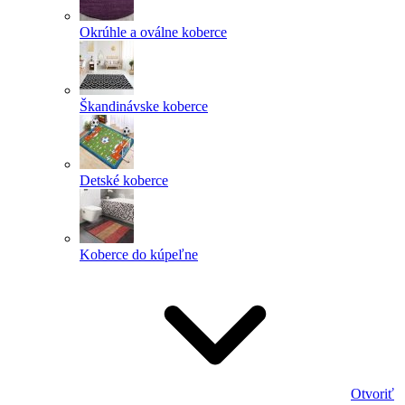
Okrúhle a oválne koberce
Škandinávske koberce
Detské koberce
Koberce do kúpeľne
Otvoriť