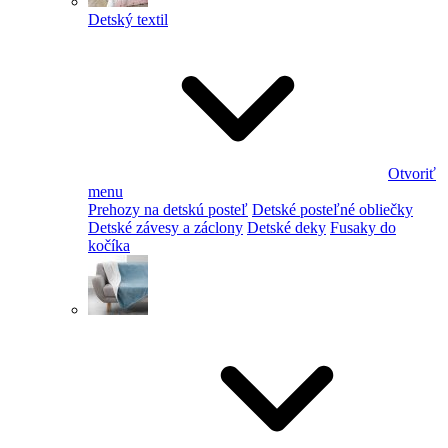
Detský textil
Otvoriť
menu
Prehozy na detskú posteľ
Detské posteľné obliečky
Detské závesy a záclony
Detské deky
Fusaky do
kočíka