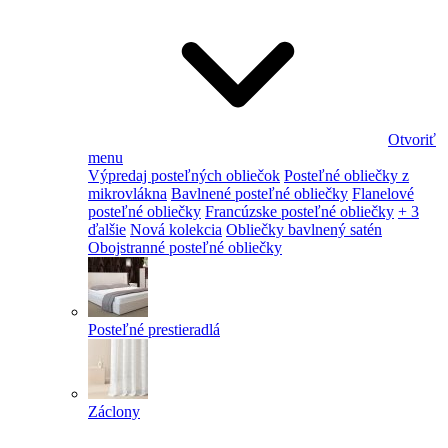
Otvoriť
menu
Výpredaj posteľných obliečok
Posteľné obliečky z
mikrovlákna
Bavlnené posteľné obliečky
Flanelové
posteľné obliečky
Francúzske posteľné obliečky
+ 3
ďalšie
Nová kolekcia
Obliečky bavlnený satén
Obojstranné posteľné obliečky
Posteľné prestieradlá
Záclony