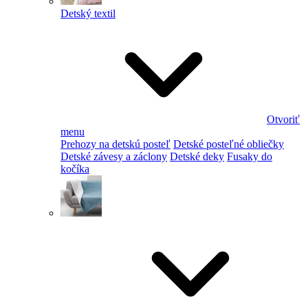
Detský textil
Otvoriť
menu
Prehozy na detskú posteľ
Detské posteľné obliečky
Detské závesy a záclony
Detské deky
Fusaky do
kočíka