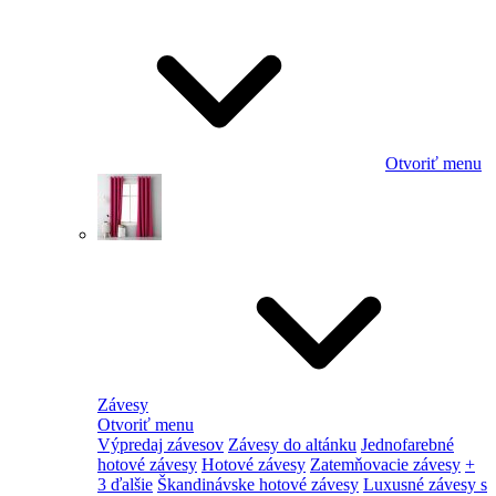
Otvoriť menu
Závesy
Otvoriť menu
Výpredaj závesov
Závesy do altánku
Jednofarebné
hotové závesy
Hotové závesy
Zatemňovacie závesy
+
3 ďalšie
Škandinávske hotové závesy
Luxusné závesy s