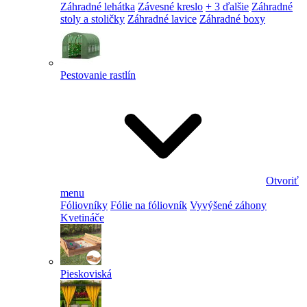
Záhradné lehátka
Závesné kreslo
+ 3 ďalšie
Záhradné
stoly a stoličky
Záhradné lavice
Záhradné boxy
Pestovanie rastlín
Otvoriť
menu
Fóliovníky
Fólie na fóliovník
Vyvýšené záhony
Kvetináče
Pieskoviská