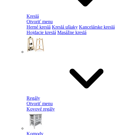
Kreslá
Otvoriť menu
Herné kreslá
Kreslá ušiaky
Kancelárske kreslá
Hojdacie kreslá
Masážne kreslá
Regály
Otvoriť menu
Kovové regály
Komody