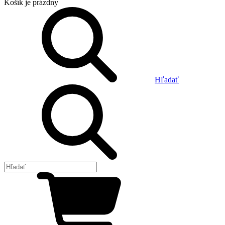
Košík
je prázdny
Hľadať