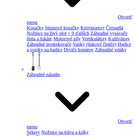
Otvoriť
menu
Kosačky
Strunové kosačky
Krovinorezy
Čerpadlá
Nožnice na živý plot
+ 9 ďalších
Záhradné vysávače
lístia a fukáre
Motorové píly
Vertikulátory
Kultivátory
Záhradné postrekovače
Vapky (tlakové čističe)
Hadice
a vozíky na hadice
Drviče konárov
Záhradné vrtáky
Záhradné náradie
Otvoriť
menu
Sekery
Nožnice na trávu a kríky