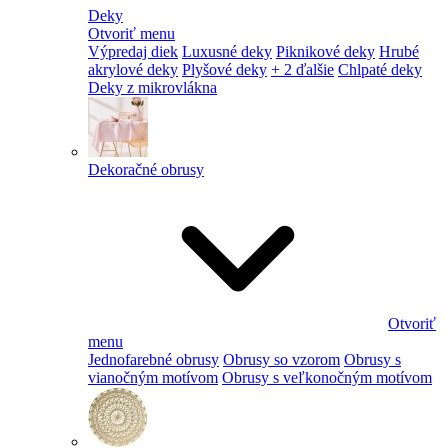
Deky
Otvoriť menu
Výpredaj diek
Luxusné deky
Piknikové deky
Hrubé
akrylové deky
Plyšové deky
+ 2 ďalšie
Chlpaté deky
Deky z mikrovlákna
Dekoračné obrusy
Otvoriť
menu
Jednofarebné obrusy
Obrusy so vzorom
Obrusy s
vianočným motívom
Obrusy s veľkonočným motívom