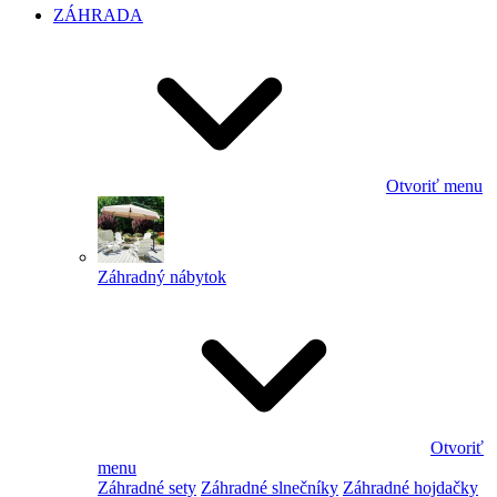
ZÁHRADA
Otvoriť menu
Záhradný nábytok
Otvoriť
menu
Záhradné sety
Záhradné slnečníky
Záhradné hojdačky