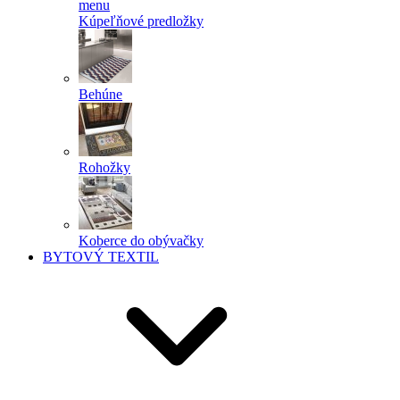
menu
Kúpeľňové predložky
Behúne
Rohožky
Koberce do obývačky
BYTOVÝ TEXTIL