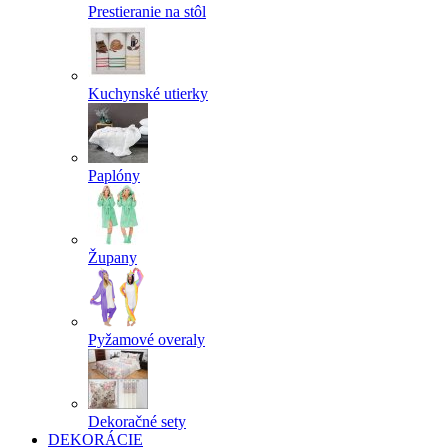
Prestieranie na stôl
Kuchynské utierky
Paplóny
Župany
Pyžamové overaly
Dekoračné sety
DEKORÁCIE