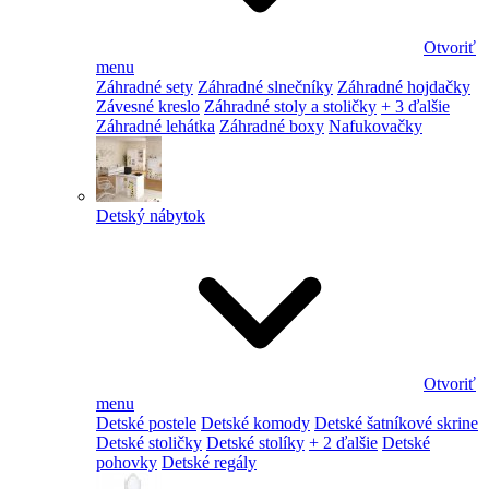
Otvoriť
menu
Záhradné sety
Záhradné slnečníky
Záhradné hojdačky
Závesné kreslo
Záhradné stoly a stoličky
+ 3 ďalšie
Záhradné lehátka
Záhradné boxy
Nafukovačky
Detský nábytok
Otvoriť
menu
Detské postele
Detské komody
Detské šatníkové skrine
Detské stoličky
Detské stolíky
+ 2 ďalšie
Detské
pohovky
Detské regály