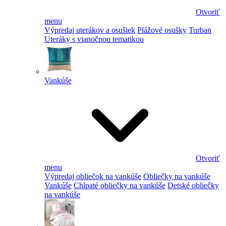
Otvoriť
menu
Výpredaj uterákov a osušiek
Plážové osušky
Turban
Uteráky s vianočnou tematikou
Vankúše
Otvoriť
menu
Výpredaj obliečok na vankúše
Obliečky na vankúše
Vankúše
Chlpaté obliečky na vankúše
Detské obliečky
na vankúše