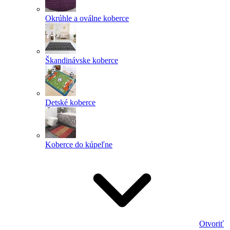
Okrúhle a oválne koberce
Škandinávske koberce
Detské koberce
Koberce do kúpeľne
Otvoriť