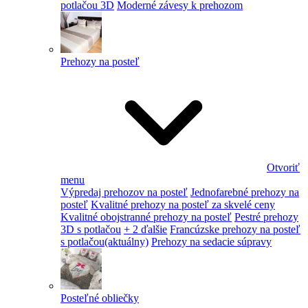
potlačou 3D
Moderné závesy k prehozom
Prehozy na posteľ
Otvoriť
menu
Výpredaj prehozov na posteľ
Jednofarebné prehozy na
posteľ
Kvalitné prehozy na posteľ za skvelé ceny
Kvalitné obojstranné prehozy na posteľ
Pestré prehozy
3D s potlačou
+ 2 ďalšie
Francúzske prehozy na posteľ
s potlačou
(aktuálny)
Prehozy na sedacie súpravy
Posteľné obliečky