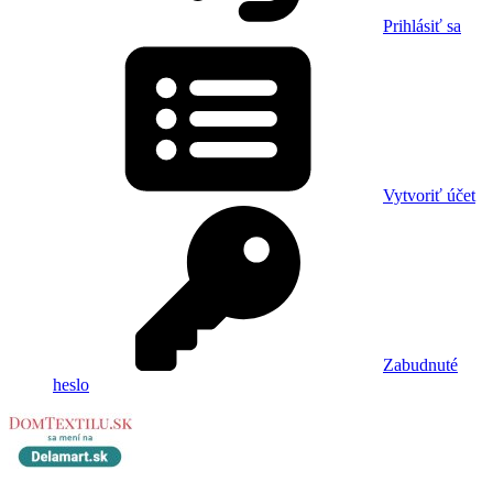
Prihlásiť sa
Vytvoriť účet
Zabudnuté
heslo