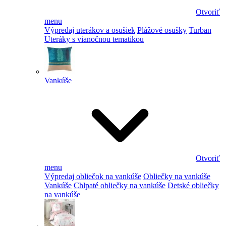
Otvoriť
menu
Výpredaj uterákov a osušiek
Plážové osušky
Turban
Uteráky s vianočnou tematikou
Vankúše
Otvoriť
menu
Výpredaj obliečok na vankúše
Obliečky na vankúše
Vankúše
Chlpaté obliečky na vankúše
Detské obliečky
na vankúše