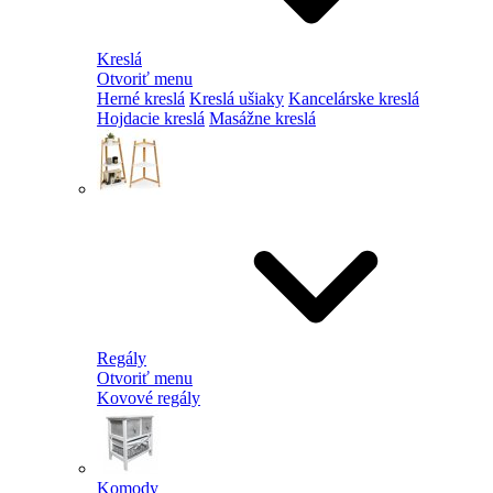
Kreslá
Otvoriť menu
Herné kreslá
Kreslá ušiaky
Kancelárske kreslá
Hojdacie kreslá
Masážne kreslá
Regály
Otvoriť menu
Kovové regály
Komody