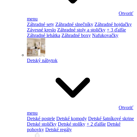
Otvoriť
menu
Záhradné sety
Záhradné slnečníky
Záhradné hojdačky
Závesné kreslo
Záhradné stoly a stoličky
+ 3 ďalšie
Záhradné lehátka
Záhradné boxy
Nafukovačky
Detský nábytok
Otvoriť
menu
Detské postele
Detské komody
Detské šatníkové skrine
Detské stoličky
Detské stolíky
+ 2 ďalšie
Detské
pohovky
Detské regály