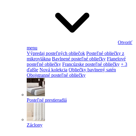
Otvoriť
menu
Výpredaj posteľných obliečok
Posteľné obliečky z
mikrovlákna
Bavlnené posteľné obliečky
Flanelové
posteľné obliečky
Francúzske posteľné obliečky
+ 3
ďalšie
Nová kolekcia
Obliečky bavlnený satén
Obojstranné posteľné obliečky
Posteľné prestieradlá
Záclony