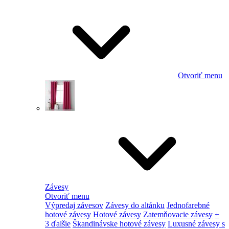
Otvoriť menu
Závesy
Otvoriť menu
Výpredaj závesov
Závesy do altánku
Jednofarebné
hotové závesy
Hotové závesy
Zatemňovacie závesy
+
3 ďalšie
Škandinávske hotové závesy
Luxusné závesy s