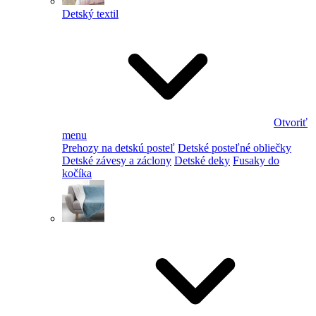
Detský textil
Otvoriť
menu
Prehozy na detskú posteľ
Detské posteľné obliečky
Detské závesy a záclony
Detské deky
Fusaky do
kočíka