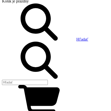
Košík
je prázdny
Hľadať