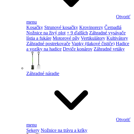
Otvoriť
menu
Kosačky
Strunové kosačky
Krovinorezy
Čerpadlá
Nožnice na živý plot
+ 9 ďalších
Záhradné vysávače
lístia a fukáre
Motorové píly
Vertikulátory
Kultivátory
Záhradné postrekovače
Vapky (tlakové čističe)
Hadice
a vozíky na hadice
Drviče konárov
Záhradné vrtáky
Záhradné náradie
Otvoriť
menu
Sekery
Nožnice na trávu a kríky