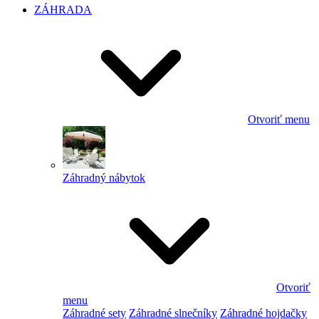
ZÁHRADA
Otvoriť menu
Záhradný nábytok
Otvoriť
menu
Záhradné sety
Záhradné slnečníky
Záhradné hojdačky