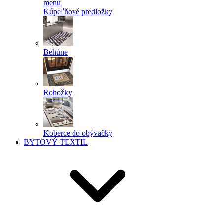
menu
Kúpeľňové predložky
Behúne
Rohožky
Koberce do obývačky
BYTOVÝ TEXTIL