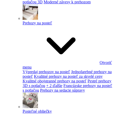
potlačou 3D
Moderné závesy k prehozom
Prehozy na posteľ
Otvoriť
menu
Výpredaj prehozov na posteľ
Jednofarebné prehozy na
posteľ
Kvalitné prehozy na posteľ za skvelé ceny
Kvalitné obojstranné prehozy na posteľ
Pestré prehozy
3D s potlačou
+ 2 ďalšie
Francúzske prehozy na posteľ
s potlačou
Prehozy na sedacie súpravy
Posteľné obliečky