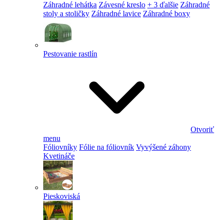
Záhradné lehátka
Závesné kreslo
+ 3 ďalšie
Záhradné
stoly a stoličky
Záhradné lavice
Záhradné boxy
Pestovanie rastlín
Otvoriť
menu
Fóliovníky
Fólie na fóliovník
Vyvýšené záhony
Kvetináče
Pieskoviská