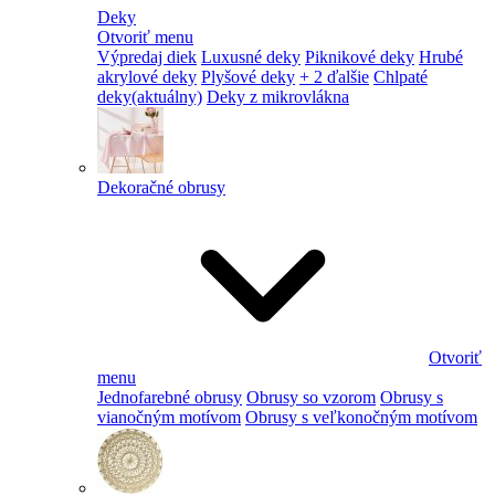
Deky
Otvoriť menu
Výpredaj diek
Luxusné deky
Piknikové deky
Hrubé
akrylové deky
Plyšové deky
+ 2 ďalšie
Chlpaté
deky
(aktuálny)
Deky z mikrovlákna
Dekoračné obrusy
Otvoriť
menu
Jednofarebné obrusy
Obrusy so vzorom
Obrusy s
vianočným motívom
Obrusy s veľkonočným motívom