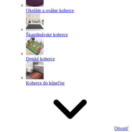
Okrúhle a oválne koberce
Škandinávske koberce
Detské koberce
Koberce do kúpeľne
Otvoriť