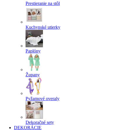
Prestieranie na stôl
Kuchynské utierky
Paplóny
Župany
Pyžamové overaly
Dekoračné sety
DEKORÁCIE