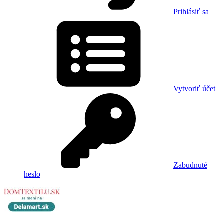
Prihlásiť sa
Vytvoriť účet
Zabudnuté
heslo