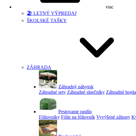
viac
🏖️ LETNÝ VÝPREDAJ
ŠKOLSKÉ TAŠKY
ZÁHRADA
Záhradný nábytok
Záhradné sety
Záhradné slnečníky
Záhradné hojd
Pestovanie rastlín
Fóliovníky
Fólie na fóliovník
Vyvýšené záhony
Kv