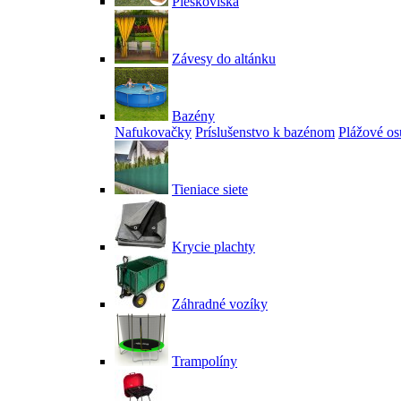
Pieskoviská
Závesy do altánku
Bazény
Nafukovačky
Príslušenstvo k bazénom
Plážové os
Tieniace siete
Krycie plachty
Záhradné vozíky
Trampolíny