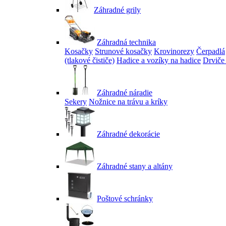
Záhradné grily
Záhradná technika
Kosačky
Strunové kosačky
Krovinorezy
Čerpadlá
(tlakové čističe)
Hadice a vozíky na hadice
Drviče
Záhradné náradie
Sekery
Nožnice na trávu a kríky
Záhradné dekorácie
Záhradné stany a altány
Poštové schránky