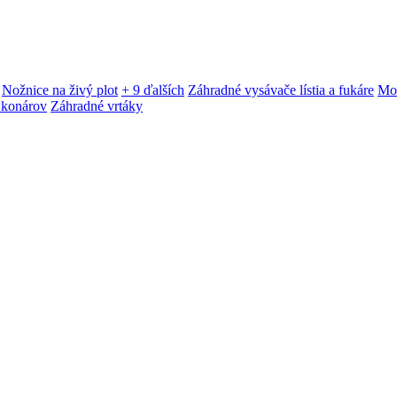
Nožnice na živý plot
+ 9 ďalších
Záhradné vysávače lístia a fukáre
Mot
 konárov
Záhradné vrtáky