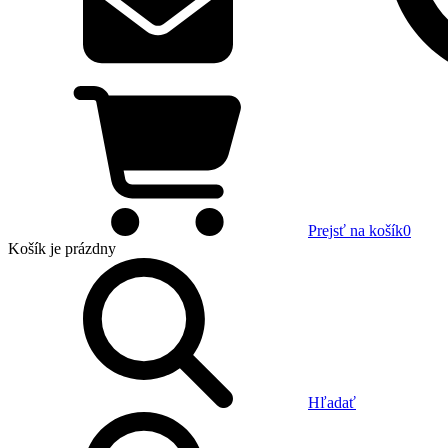
Prejsť na košík
0
Košík
je prázdny
Hľadať