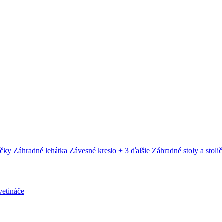
ačky
Záhradné lehátka
Závesné kreslo
+ 3 ďalšie
Záhradné stoly a stoli
etináče