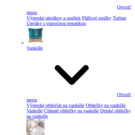
Otvoriť
menu
Výpredaj uterákov a osušiek
Plážové osušky
Turban
Uteráky s vianočnou tematikou
Vankúše
Otvoriť
menu
Výpredaj obliečok na vankúše
Obliečky na vankúše
Vankúše
Chlpaté obliečky na vankúše
Detské obliečky
na vankúše