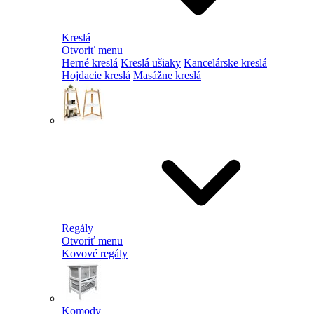
Kreslá
Otvoriť menu
Herné kreslá
Kreslá ušiaky
Kancelárske kreslá
Hojdacie kreslá
Masážne kreslá
Regály
Otvoriť menu
Kovové regály
Komody