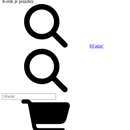
Košík
je prázdny
Hľadať