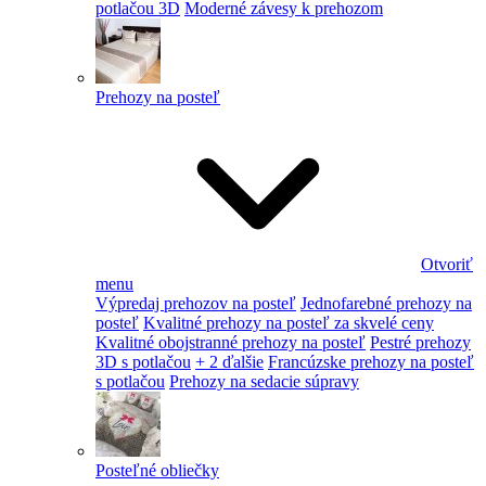
potlačou 3D
Moderné závesy k prehozom
Prehozy na posteľ
Otvoriť
menu
Výpredaj prehozov na posteľ
Jednofarebné prehozy na
posteľ
Kvalitné prehozy na posteľ za skvelé ceny
Kvalitné obojstranné prehozy na posteľ
Pestré prehozy
3D s potlačou
+ 2 ďalšie
Francúzske prehozy na posteľ
s potlačou
Prehozy na sedacie súpravy
Posteľné obliečky