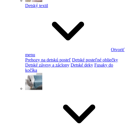
Detský textil
Otvoriť
menu
Prehozy na detskú posteľ
Detské posteľné obliečky
Detské závesy a záclony
Detské deky
Fusaky do
kočíka