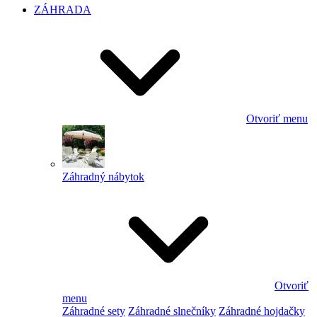
ZÁHRADA
Otvoriť menu
Záhradný nábytok
Otvoriť
menu
Záhradné sety
Záhradné slnečníky
Záhradné hojdačky