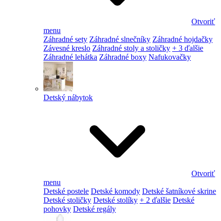
Otvoriť
menu
Záhradné sety
Záhradné slnečníky
Záhradné hojdačky
Závesné kreslo
Záhradné stoly a stoličky
+ 3 ďalšie
Záhradné lehátka
Záhradné boxy
Nafukovačky
Detský nábytok
Otvoriť
menu
Detské postele
Detské komody
Detské šatníkové skrine
Detské stoličky
Detské stolíky
+ 2 ďalšie
Detské
pohovky
Detské regály