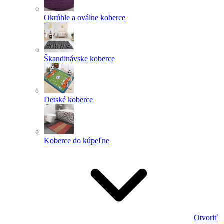
Okrúhle a oválne koberce
Škandinávske koberce
Detské koberce
Koberce do kúpeľne
Otvoriť