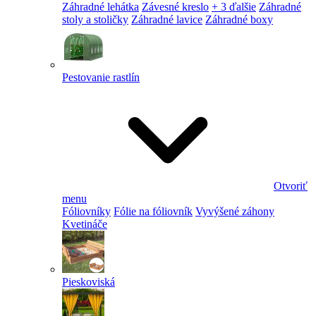
Záhradné lehátka
Závesné kreslo
+ 3 ďalšie
Záhradné
stoly a stoličky
Záhradné lavice
Záhradné boxy
Pestovanie rastlín
Otvoriť
menu
Fóliovníky
Fólie na fóliovník
Vyvýšené záhony
Kvetináče
Pieskoviská