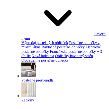
Otvoriť
menu
Výpredaj posteľných obliečok
Posteľné obliečky z
mikrovlákna
Bavlnené posteľné obliečky
Flanelové
posteľné obliečky
Francúzske posteľné obliečky
+ 3
ďalšie
Nová kolekcia
Obliečky bavlnený satén
Obojstranné posteľné obliečky
Posteľné prestieradlá
Záclony