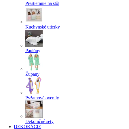
Prestieranie na stôl
Kuchynské utierky
Paplóny
Župany
Pyžamové overaly
Dekoračné sety
DEKORÁCIE