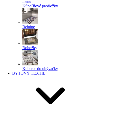
menu
Kúpeľňové predložky
Behúne
Rohožky
Koberce do obývačky
BYTOVÝ TEXTIL