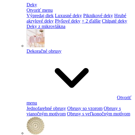
Deky
Otvoriť menu
Výpredaj diek
Luxusné deky
Piknikové deky
Hrubé
akrylové deky
Plyšové deky
+ 2 ďalšie
Chlpaté deky
Deky z mikrovlákna
Dekoračné obrusy
Otvoriť
menu
Jednofarebné obrusy
Obrusy so vzorom
Obrusy s
vianočným motívom
Obrusy s veľkonočným motívom