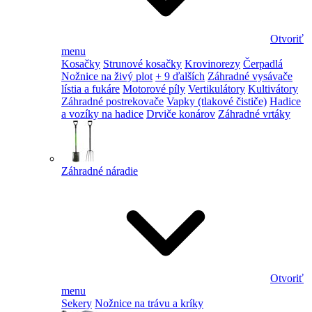
Otvoriť
menu
Kosačky
Strunové kosačky
Krovinorezy
Čerpadlá
Nožnice na živý plot
+ 9 ďalších
Záhradné vysávače
lístia a fukáre
Motorové píly
Vertikulátory
Kultivátory
Záhradné postrekovače
Vapky (tlakové čističe)
Hadice
a vozíky na hadice
Drviče konárov
Záhradné vrtáky
Záhradné náradie
Otvoriť
menu
Sekery
Nožnice na trávu a kríky