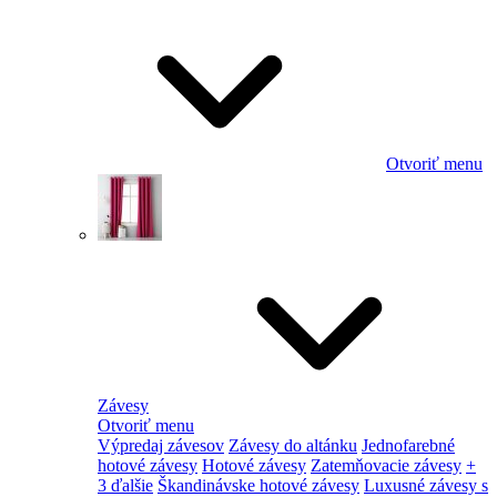
Otvoriť menu
Závesy
Otvoriť menu
Výpredaj závesov
Závesy do altánku
Jednofarebné
hotové závesy
Hotové závesy
Zatemňovacie závesy
+
3 ďalšie
Škandinávske hotové závesy
Luxusné závesy s