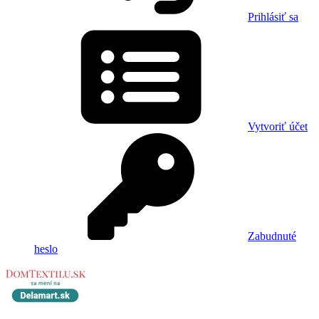
Prihlásiť sa
Vytvoriť účet
Zabudnuté
heslo