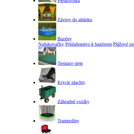
Pieskoviská
Závesy do altánku
Bazény
Nafukovačky
Príslušenstvo k bazénom
Plážové os
Tieniace siete
Krycie plachty
Záhradné vozíky
Trampolíny