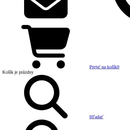
Prejsť na košík
0
Košík
je prázdny
Hľadať