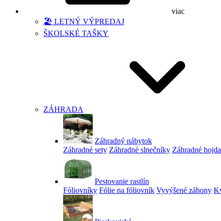
viac
🏖️ LETNÝ VÝPREDAJ
ŠKOLSKÉ TAŠKY
ZÁHRADA
Záhradný nábytok
Záhradné sety
Záhradné slnečníky
Záhradné hojd
Pestovanie rastlín
Fóliovníky
Fólie na fóliovník
Vyvýšené záhony
Kv