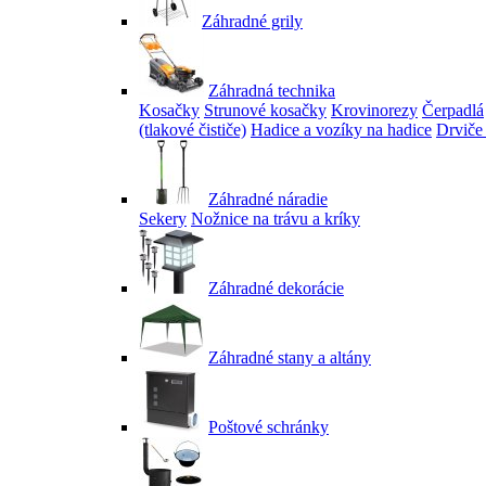
Záhradné grily
Záhradná technika
Kosačky
Strunové kosačky
Krovinorezy
Čerpadlá
(tlakové čističe)
Hadice a vozíky na hadice
Drviče
Záhradné náradie
Sekery
Nožnice na trávu a kríky
Záhradné dekorácie
Záhradné stany a altány
Poštové schránky