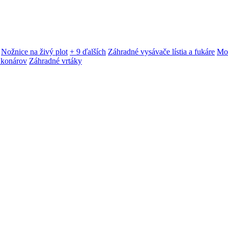
Nožnice na živý plot
+ 9 ďalších
Záhradné vysávače lístia a fukáre
Mot
 konárov
Záhradné vrtáky