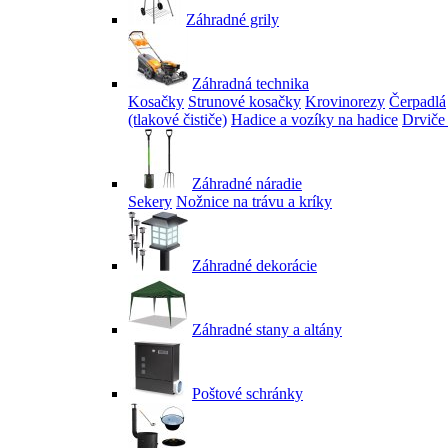
Záhradné grily
Záhradná technika
Kosačky
Strunové kosačky
Krovinorezy
Čerpadlá
(tlakové čističe)
Hadice a vozíky na hadice
Drviče
Záhradné náradie
Sekery
Nožnice na trávu a kríky
Záhradné dekorácie
Záhradné stany a altány
Poštové schránky