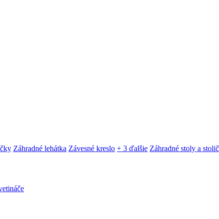
ačky
Záhradné lehátka
Závesné kreslo
+ 3 ďalšie
Záhradné stoly a stoli
etináče