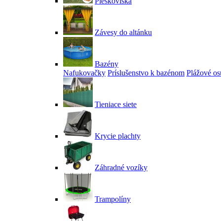
Pieskoviská
Závesy do altánku
Bazény
Nafukovačky
Príslušenstvo k bazénom
Plážové os
Tieniace siete
Krycie plachty
Záhradné vozíky
Trampolíny