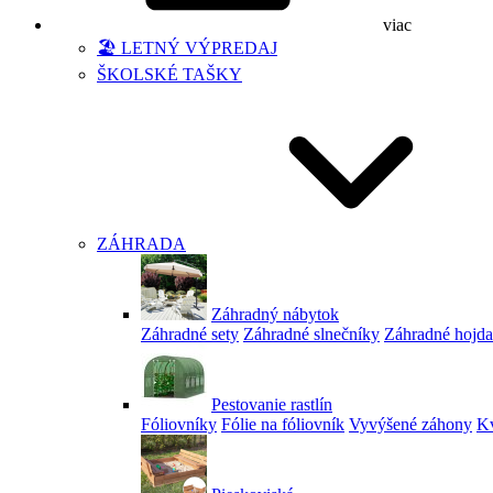
viac
🏖️ LETNÝ VÝPREDAJ
ŠKOLSKÉ TAŠKY
ZÁHRADA
Záhradný nábytok
Záhradné sety
Záhradné slnečníky
Záhradné hojd
Pestovanie rastlín
Fóliovníky
Fólie na fóliovník
Vyvýšené záhony
Kv