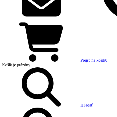
Prejsť na košík
0
Košík
je prázdny
Hľadať