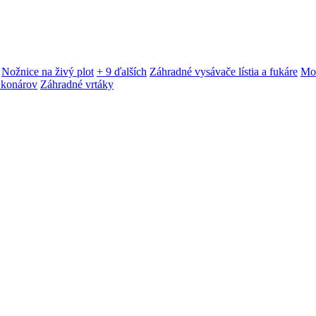
Nožnice na živý plot
+ 9 ďalších
Záhradné vysávače lístia a fukáre
Mot
 konárov
Záhradné vrtáky