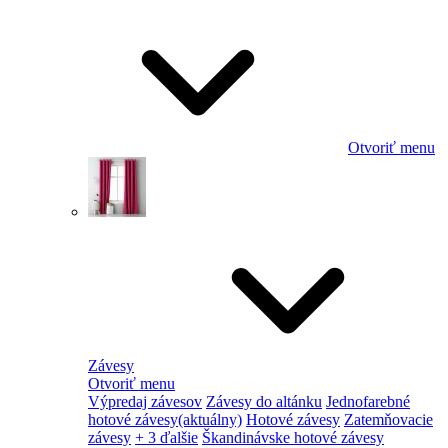
Otvoriť menu
Závesy
Otvoriť menu
Výpredaj závesov
Závesy do altánku
Jednofarebné
hotové závesy
(aktuálny)
Hotové závesy
Zatemňovacie
závesy
+ 3 ďalšie
Škandinávske hotové závesy