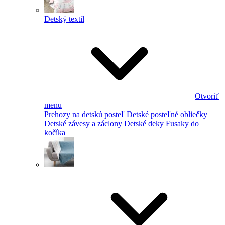
Detský textil
Otvoriť
menu
Prehozy na detskú posteľ
Detské posteľné obliečky
Detské závesy a záclony
Detské deky
Fusaky do
kočíka