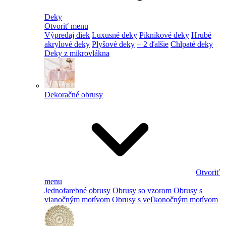
Deky
Otvoriť menu
Výpredaj diek
Luxusné deky
Piknikové deky
Hrubé
akrylové deky
Plyšové deky
+ 2 ďalšie
Chlpaté deky
Deky z mikrovlákna
Dekoračné obrusy
Otvoriť
menu
Jednofarebné obrusy
Obrusy so vzorom
Obrusy s
vianočným motívom
Obrusy s veľkonočným motívom