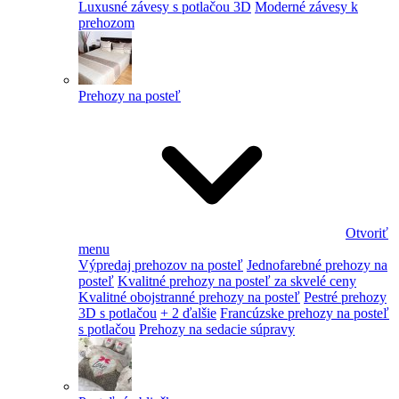
Luxusné závesy s potlačou 3D
Moderné závesy k
prehozom
Prehozy na posteľ
Otvoriť
menu
Výpredaj prehozov na posteľ
Jednofarebné prehozy na
posteľ
Kvalitné prehozy na posteľ za skvelé ceny
Kvalitné obojstranné prehozy na posteľ
Pestré prehozy
3D s potlačou
+ 2 ďalšie
Francúzske prehozy na posteľ
s potlačou
Prehozy na sedacie súpravy