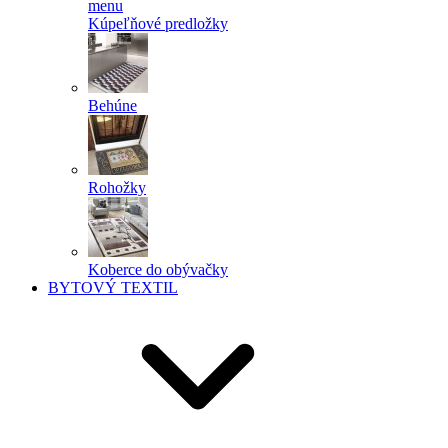
menu
Kúpeľňové predložky
Behúne
Rohožky
Koberce do obývačky
BYTOVÝ TEXTIL