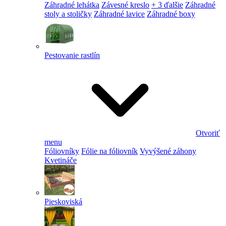
Záhradné lehátka
Závesné kreslo
+ 3 ďalšie
Záhradné
stoly a stoličky
Záhradné lavice
Záhradné boxy
Pestovanie rastlín
Otvoriť
menu
Fóliovníky
Fólie na fóliovník
Vyvýšené záhony
Kvetináče
Pieskoviská