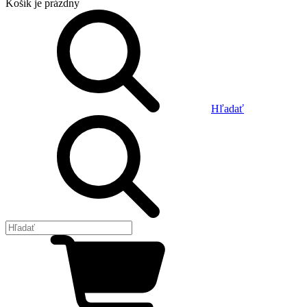
Košík
je prázdny
Hľadať