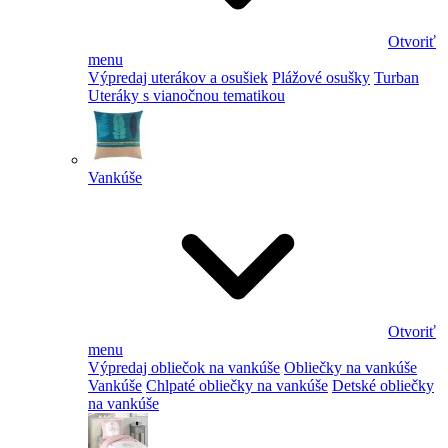
Otvoriť
menu
Výpredaj uterákov a osušiek
Plážové osušky
Turban
Uteráky s vianočnou tematikou
Vankúše
Otvoriť
menu
Výpredaj obliečok na vankúše
Obliečky na vankúše
Vankúše
Chlpaté obliečky na vankúše
Detské obliečky
na vankúše