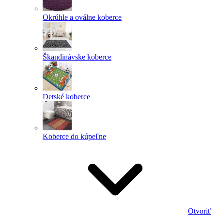
Okrúhle a oválne koberce
Škandinávske koberce
Detské koberce
Koberce do kúpeľne
Otvoriť