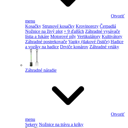
Otvoriť
menu
Kosačky
Strunové kosačky
Krovinorezy
Čerpadlá
Nožnice na živý plot
+ 9 ďalších
Záhradné vysávače
lístia a fukáre
Motorové píly
Vertikulátory
Kultivátory
Záhradné postrekovače
Vapky (tlakové čističe)
Hadice
a vozíky na hadice
Drviče konárov
Záhradné vrtáky
Záhradné náradie
Otvoriť
menu
Sekery
Nožnice na trávu a kríky