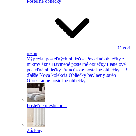
Posteľné obliečky
Otvoriť
menu
Výpredaj posteľných obliečok
Posteľné obliečky z
mikrovlákna
Bavlnené posteľné obliečky
Flanelové
posteľné obliečky
Francúzske posteľné obliečky
+ 3
ďalšie
Nová kolekcia
Obliečky bavlnený satén
Obojstranné posteľné obliečky
Posteľné prestieradlá
Záclony