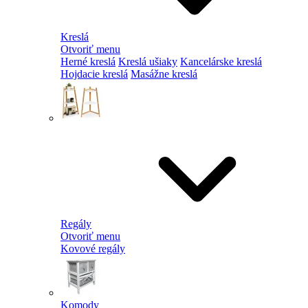
Kreslá
Otvoriť menu
Herné kreslá
Kreslá ušiaky
Kancelárske kreslá
Hojdacie kreslá
Masážne kreslá
Regály
Otvoriť menu
Kovové regály
Komody