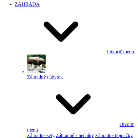
ZÁHRADA
Otvoriť menu
Záhradný nábytok
Otvoriť
menu
Záhradné sety
Záhradné slnečníky
Záhradné hojdačky