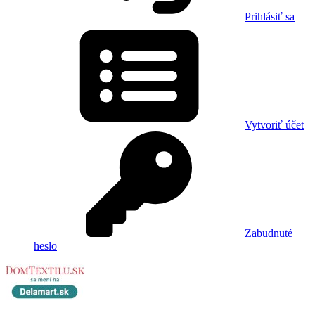
Prihlásiť sa
Vytvoriť účet
Zabudnuté
heslo