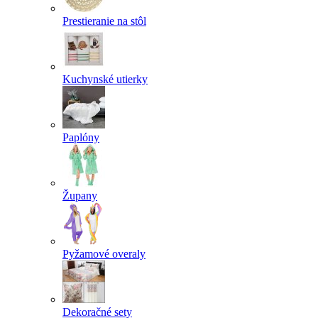
Prestieranie na stôl
Kuchynské utierky
Paplóny
Župany
Pyžamové overaly
Dekoračné sety