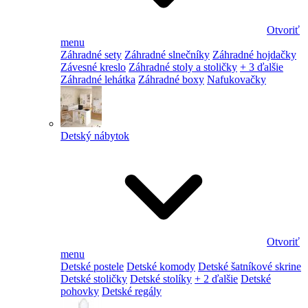
Otvoriť
menu
Záhradné sety
Záhradné slnečníky
Záhradné hojdačky
Závesné kreslo
Záhradné stoly a stoličky
+ 3 ďalšie
Záhradné lehátka
Záhradné boxy
Nafukovačky
Detský nábytok
Otvoriť
menu
Detské postele
Detské komody
Detské šatníkové skrine
Detské stoličky
Detské stolíky
+ 2 ďalšie
Detské
pohovky
Detské regály