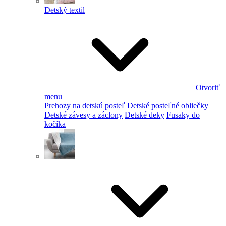
Detský textil
Otvoriť
menu
Prehozy na detskú posteľ
Detské posteľné obliečky
Detské závesy a záclony
Detské deky
Fusaky do
kočíka