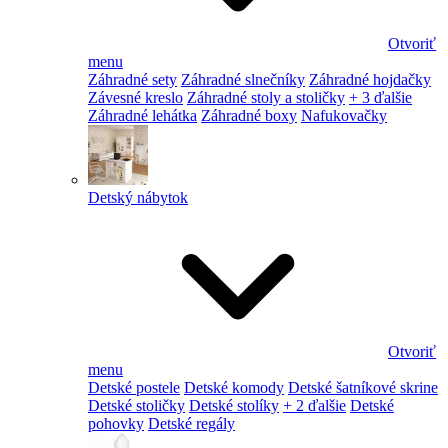
Otvoriť
menu
Záhradné sety
Záhradné slnečníky
Záhradné hojdačky
Závesné kreslo
Záhradné stoly a stoličky
+ 3 ďalšie
Záhradné lehátka
Záhradné boxy
Nafukovačky
Detský nábytok
Otvoriť
menu
Detské postele
Detské komody
Detské šatníkové skrine
Detské stoličky
Detské stolíky
+ 2 ďalšie
Detské
pohovky
Detské regály