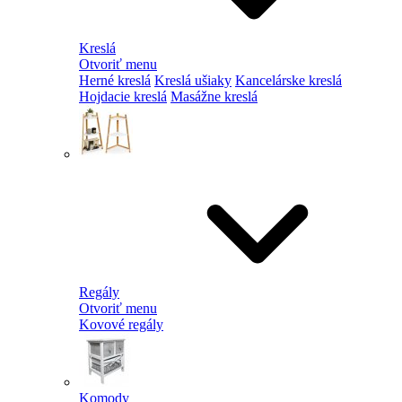
Kreslá
Otvoriť menu
Herné kreslá
Kreslá ušiaky
Kancelárske kreslá
Hojdacie kreslá
Masážne kreslá
Regály
Otvoriť menu
Kovové regály
Komody