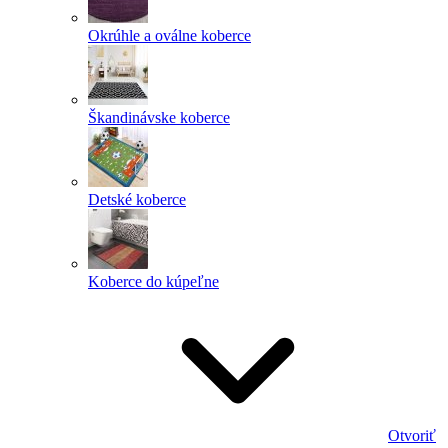
Okrúhle a oválne koberce
Škandinávske koberce
Detské koberce
Koberce do kúpeľne
Otvoriť