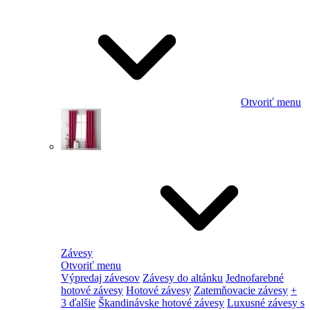
Otvoriť menu
Závesy
Otvoriť menu
Výpredaj závesov
Závesy do altánku
Jednofarebné
hotové závesy
Hotové závesy
Zatemňovacie závesy
+
3 ďalšie
Škandinávske hotové závesy
Luxusné závesy s