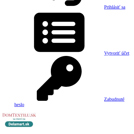
Prihlásiť sa
Vytvoriť účet
Zabudnuté
heslo