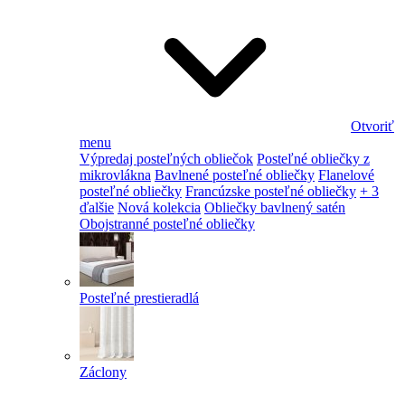
Otvoriť
menu
Výpredaj posteľných obliečok
Posteľné obliečky z
mikrovlákna
Bavlnené posteľné obliečky
Flanelové
posteľné obliečky
Francúzske posteľné obliečky
+ 3
ďalšie
Nová kolekcia
Obliečky bavlnený satén
Obojstranné posteľné obliečky
Posteľné prestieradlá
Záclony