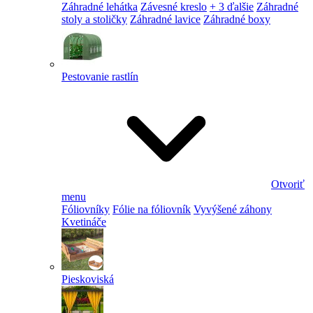
Záhradné lehátka
Závesné kreslo
+ 3 ďalšie
Záhradné
stoly a stoličky
Záhradné lavice
Záhradné boxy
Pestovanie rastlín
Otvoriť
menu
Fóliovníky
Fólie na fóliovník
Vyvýšené záhony
Kvetináče
Pieskoviská