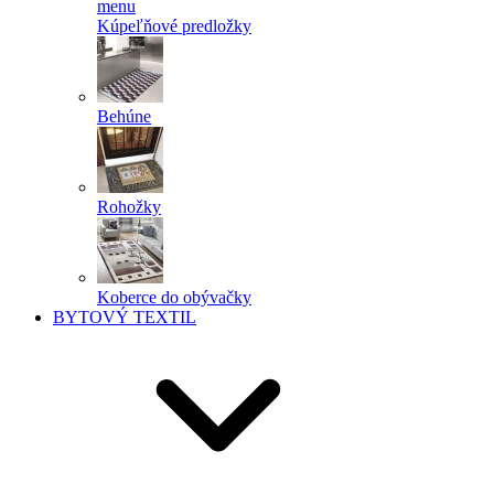
menu
Kúpeľňové predložky
Behúne
Rohožky
Koberce do obývačky
BYTOVÝ TEXTIL