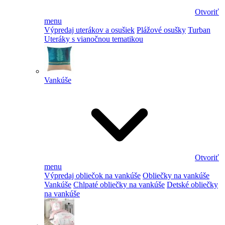
Otvoriť
menu
Výpredaj uterákov a osušiek
Plážové osušky
Turban
Uteráky s vianočnou tematikou
Vankúše
Otvoriť
menu
Výpredaj obliečok na vankúše
Obliečky na vankúše
Vankúše
Chlpaté obliečky na vankúše
Detské obliečky
na vankúše