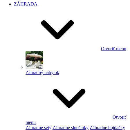
ZÁHRADA
Otvoriť menu
Záhradný nábytok
Otvoriť
menu
Záhradné sety
Záhradné slnečníky
Záhradné hojdačky