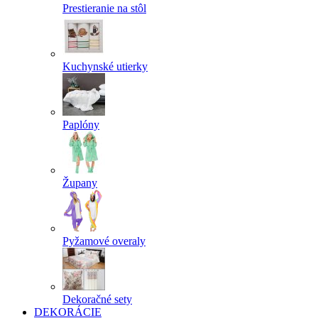
Prestieranie na stôl
Kuchynské utierky
Paplóny
Župany
Pyžamové overaly
Dekoračné sety
DEKORÁCIE