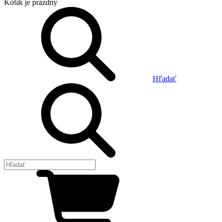
Košík
je prázdny
Hľadať