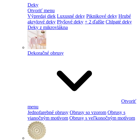
Deky
Otvoriť menu
Výpredaj diek
Luxusné deky
Piknikové deky
Hrubé
akrylové deky
Plyšové deky
+ 2 ďalšie
Chlpaté deky
Deky z mikrovlákna
Dekoračné obrusy
Otvoriť
menu
Jednofarebné obrusy
Obrusy so vzorom
Obrusy s
vianočným motívom
Obrusy s veľkonočným motívom