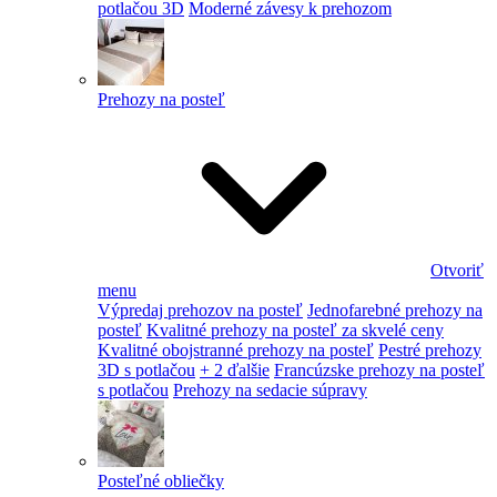
potlačou 3D
Moderné závesy k prehozom
Prehozy na posteľ
Otvoriť
menu
Výpredaj prehozov na posteľ
Jednofarebné prehozy na
posteľ
Kvalitné prehozy na posteľ za skvelé ceny
Kvalitné obojstranné prehozy na posteľ
Pestré prehozy
3D s potlačou
+ 2 ďalšie
Francúzske prehozy na posteľ
s potlačou
Prehozy na sedacie súpravy
Posteľné obliečky