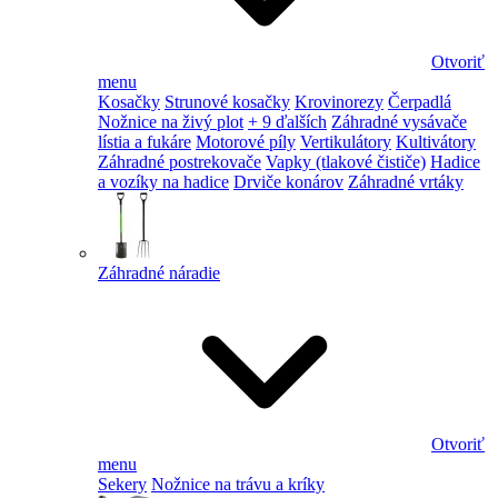
Otvoriť
menu
Kosačky
Strunové kosačky
Krovinorezy
Čerpadlá
Nožnice na živý plot
+ 9 ďalších
Záhradné vysávače
lístia a fukáre
Motorové píly
Vertikulátory
Kultivátory
Záhradné postrekovače
Vapky (tlakové čističe)
Hadice
a vozíky na hadice
Drviče konárov
Záhradné vrtáky
Záhradné náradie
Otvoriť
menu
Sekery
Nožnice na trávu a kríky