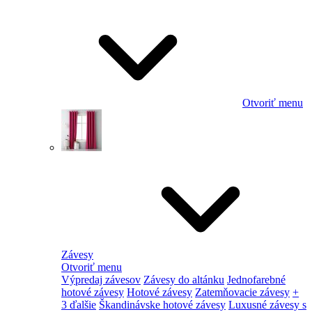
Otvoriť menu
Závesy
Otvoriť menu
Výpredaj závesov
Závesy do altánku
Jednofarebné
hotové závesy
Hotové závesy
Zatemňovacie závesy
+
3 ďalšie
Škandinávske hotové závesy
Luxusné závesy s