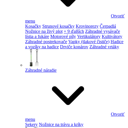
Otvoriť
menu
Kosačky
Strunové kosačky
Krovinorezy
Čerpadlá
Nožnice na živý plot
+ 9 ďalších
Záhradné vysávače
lístia a fukáre
Motorové píly
Vertikulátory
Kultivátory
Záhradné postrekovače
Vapky (tlakové čističe)
Hadice
a vozíky na hadice
Drviče konárov
Záhradné vrtáky
Záhradné náradie
Otvoriť
menu
Sekery
Nožnice na trávu a kríky