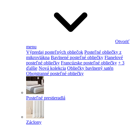
Otvoriť
menu
Výpredaj posteľných obliečok
Posteľné obliečky z
mikrovlákna
Bavlnené posteľné obliečky
Flanelové
posteľné obliečky
Francúzske posteľné obliečky
+ 3
ďalšie
Nová kolekcia
Obliečky bavlnený satén
Obojstranné posteľné obliečky
Posteľné prestieradlá
Záclony