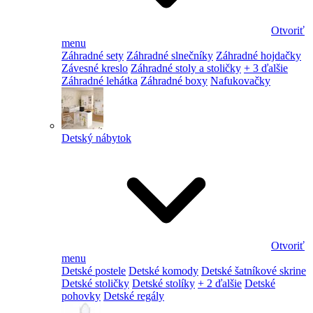
Otvoriť
menu
Záhradné sety
Záhradné slnečníky
Záhradné hojdačky
Závesné kreslo
Záhradné stoly a stoličky
+ 3 ďalšie
Záhradné lehátka
Záhradné boxy
Nafukovačky
Detský nábytok
Otvoriť
menu
Detské postele
Detské komody
Detské šatníkové skrine
Detské stoličky
Detské stolíky
+ 2 ďalšie
Detské
pohovky
Detské regály