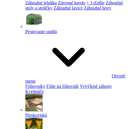
Záhradné lehátka
Závesné kreslo
+ 3 ďalšie
Záhradné
stoly a stoličky
Záhradné lavice
Záhradné boxy
Pestovanie rastlín
Otvoriť
menu
Fóliovníky
Fólie na fóliovník
Vyvýšené záhony
Kvetináče
Pieskoviská