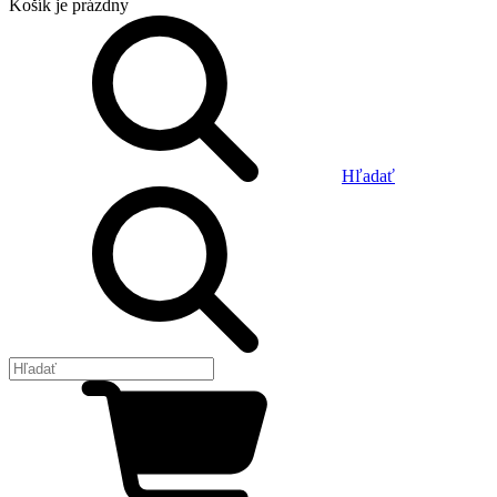
Košík
je prázdny
Hľadať