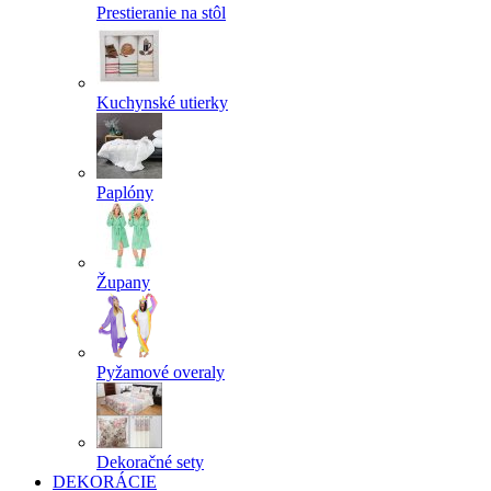
Prestieranie na stôl
Kuchynské utierky
Paplóny
Župany
Pyžamové overaly
Dekoračné sety
DEKORÁCIE