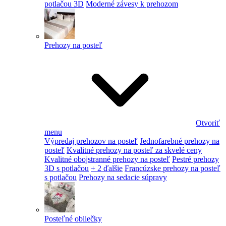
potlačou 3D
Moderné závesy k prehozom
Prehozy na posteľ
Otvoriť
menu
Výpredaj prehozov na posteľ
Jednofarebné prehozy na
posteľ
Kvalitné prehozy na posteľ za skvelé ceny
Kvalitné obojstranné prehozy na posteľ
Pestré prehozy
3D s potlačou
+ 2 ďalšie
Francúzske prehozy na posteľ
s potlačou
Prehozy na sedacie súpravy
Posteľné obliečky