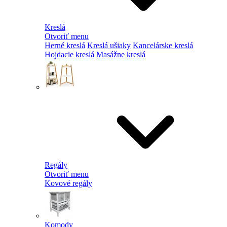
Kreslá
Otvoriť menu
Herné kreslá
Kreslá ušiaky
Kancelárske kreslá
Hojdacie kreslá
Masážne kreslá
Regály
Otvoriť menu
Kovové regály
Komody