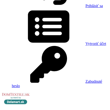
Prihlásiť sa
Vytvoriť účet
Zabudnuté
heslo