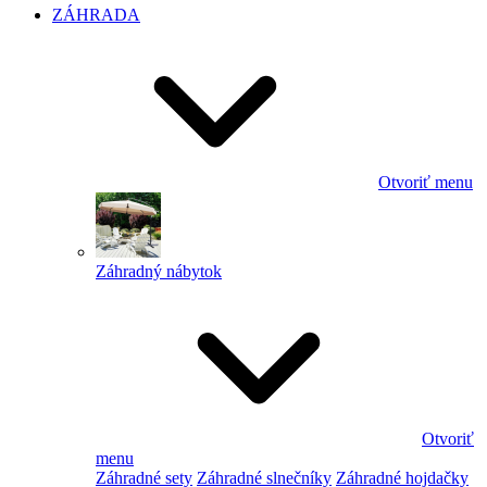
ZÁHRADA
Otvoriť menu
Záhradný nábytok
Otvoriť
menu
Záhradné sety
Záhradné slnečníky
Záhradné hojdačky