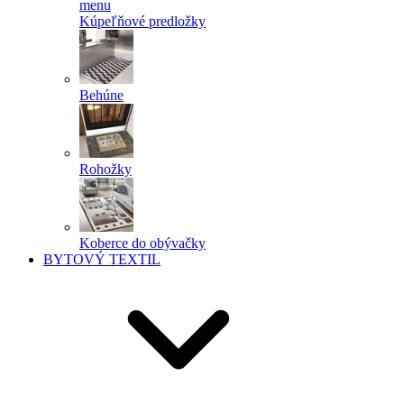
menu
Kúpeľňové predložky
Behúne
Rohožky
Koberce do obývačky
BYTOVÝ TEXTIL