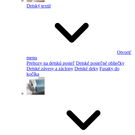
Detský textil
Otvoriť
menu
Prehozy na detskú posteľ
Detské posteľné obliečky
Detské závesy a záclony
Detské deky
Fusaky do
kočíka