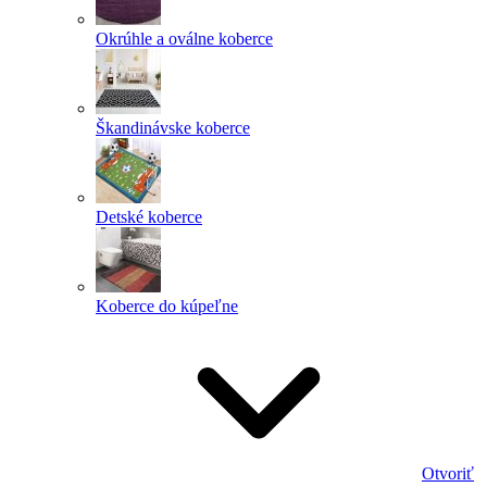
Okrúhle a oválne koberce
Škandinávske koberce
Detské koberce
Koberce do kúpeľne
Otvoriť