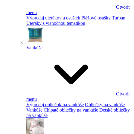
Otvoriť
menu
Výpredaj uterákov a osušiek
Plážové osušky
Turban
Uteráky s vianočnou tematikou
Vankúše
Otvoriť
menu
Výpredaj obliečok na vankúše
Obliečky na vankúše
Vankúše
Chlpaté obliečky na vankúše
Detské obliečky
na vankúše