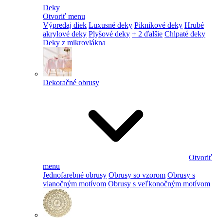
Deky
Otvoriť menu
Výpredaj diek
Luxusné deky
Piknikové deky
Hrubé
akrylové deky
Plyšové deky
+ 2 ďalšie
Chlpaté deky
Deky z mikrovlákna
Dekoračné obrusy
Otvoriť
menu
Jednofarebné obrusy
Obrusy so vzorom
Obrusy s
vianočným motívom
Obrusy s veľkonočným motívom