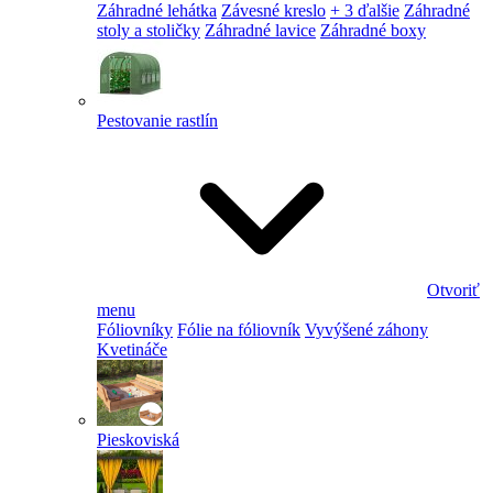
Záhradné lehátka
Závesné kreslo
+ 3 ďalšie
Záhradné
stoly a stoličky
Záhradné lavice
Záhradné boxy
Pestovanie rastlín
Otvoriť
menu
Fóliovníky
Fólie na fóliovník
Vyvýšené záhony
Kvetináče
Pieskoviská