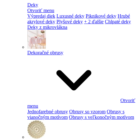
Deky
Otvoriť menu
Výpredaj diek
Luxusné deky
Piknikové deky
Hrubé
akrylové deky
Plyšové deky
+ 2 ďalšie
Chlpaté deky
Deky z mikrovlákna
Dekoračné obrusy
Otvoriť
menu
Jednofarebné obrusy
Obrusy so vzorom
Obrusy s
vianočným motívom
Obrusy s veľkonočným motívom