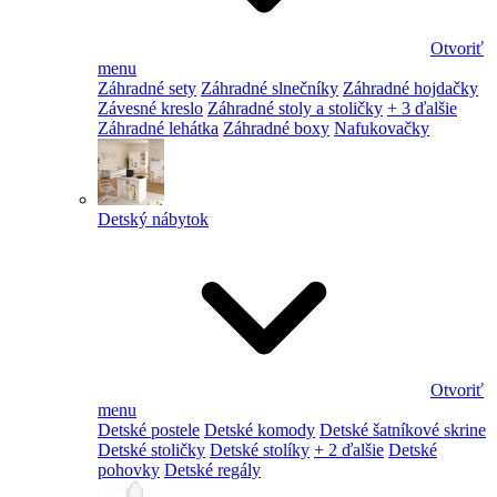
Otvoriť
menu
Záhradné sety
Záhradné slnečníky
Záhradné hojdačky
Závesné kreslo
Záhradné stoly a stoličky
+ 3 ďalšie
Záhradné lehátka
Záhradné boxy
Nafukovačky
Detský nábytok
Otvoriť
menu
Detské postele
Detské komody
Detské šatníkové skrine
Detské stoličky
Detské stolíky
+ 2 ďalšie
Detské
pohovky
Detské regály