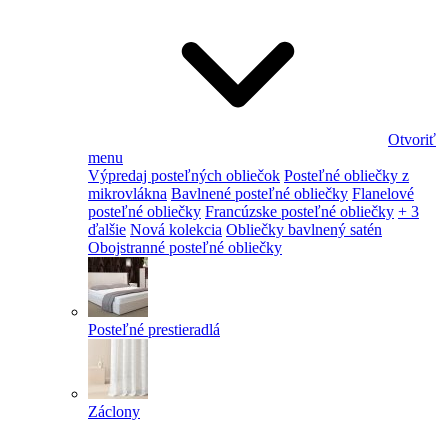
Otvoriť
menu
Výpredaj posteľných obliečok
Posteľné obliečky z
mikrovlákna
Bavlnené posteľné obliečky
Flanelové
posteľné obliečky
Francúzske posteľné obliečky
+ 3
ďalšie
Nová kolekcia
Obliečky bavlnený satén
Obojstranné posteľné obliečky
Posteľné prestieradlá
Záclony