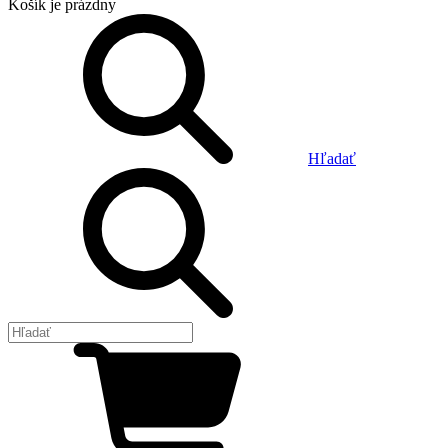
Košík
je prázdny
Hľadať