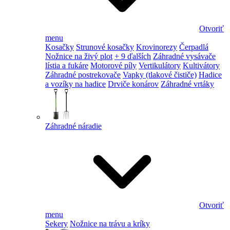
Otvoriť
menu
Kosačky
Strunové kosačky
Krovinorezy
Čerpadlá
Nožnice na živý plot
+ 9 ďalších
Záhradné vysávače
lístia a fukáre
Motorové píly
Vertikulátory
Kultivátory
Záhradné postrekovače
Vapky (tlakové čističe)
Hadice
a vozíky na hadice
Drviče konárov
Záhradné vrtáky
Záhradné náradie
Otvoriť
menu
Sekery
Nožnice na trávu a kríky