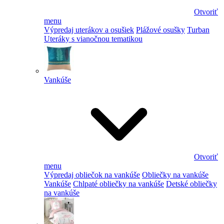
Otvoriť
menu
Výpredaj uterákov a osušiek
Plážové osušky
Turban
Uteráky s vianočnou tematikou
Vankúše
Otvoriť
menu
Výpredaj obliečok na vankúše
Obliečky na vankúše
Vankúše
Chlpaté obliečky na vankúše
Detské obliečky
na vankúše