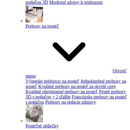
potlačou 3D
Moderné závesy k prehozom
Prehozy na posteľ
Otvoriť
menu
Výpredaj prehozov na posteľ
Jednofarebné prehozy na
posteľ
Kvalitné prehozy na posteľ za skvelé ceny
Kvalitné obojstranné prehozy na posteľ
Pestré prehozy
3D s potlačou
+ 2 ďalšie
Francúzske prehozy na posteľ
s potlačou
Prehozy na sedacie súpravy
Posteľné obliečky