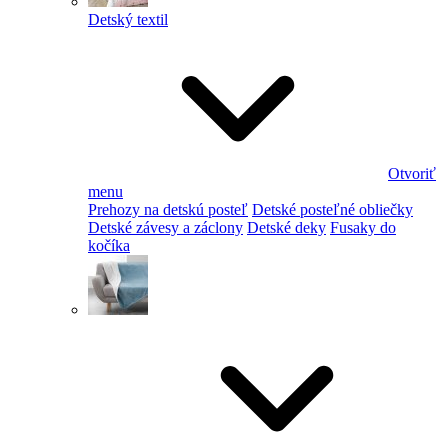
Detský textil
Otvoriť
menu
Prehozy na detskú posteľ
Detské posteľné obliečky
Detské závesy a záclony
Detské deky
Fusaky do
kočíka