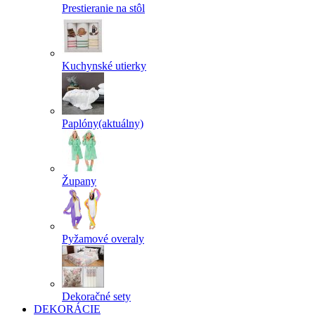
Prestieranie na stôl
Kuchynské utierky
Paplóny
(aktuálny)
Župany
Pyžamové overaly
Dekoračné sety
DEKORÁCIE