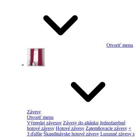
Otvoriť menu
Závesy
Otvoriť menu
Výpredaj závesov
Závesy do altánku
Jednofarebné
hotové závesy
Hotové závesy
Zatemňovacie závesy
+
3 ďalšie
Škandinávske hotové závesy
Luxusné závesy s