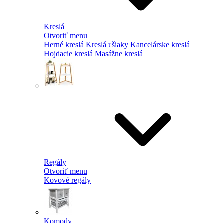
Kreslá
Otvoriť menu
Herné kreslá
Kreslá ušiaky
Kancelárske kreslá
Hojdacie kreslá
Masážne kreslá
Regály
Otvoriť menu
Kovové regály
Komody