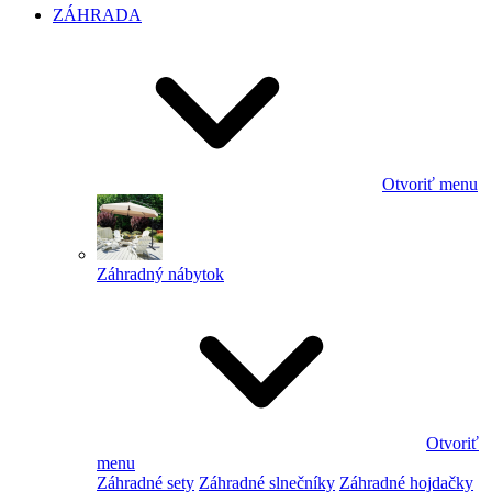
ZÁHRADA
Otvoriť menu
Záhradný nábytok
Otvoriť
menu
Záhradné sety
Záhradné slnečníky
Záhradné hojdačky