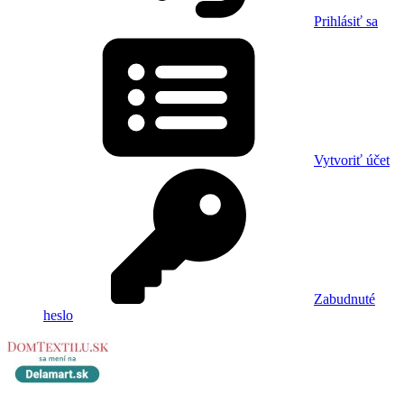
Prihlásiť sa
Vytvoriť účet
Zabudnuté
heslo