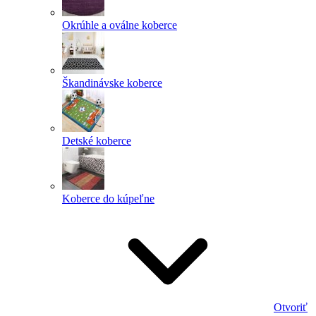
Okrúhle a oválne koberce
Škandinávske koberce
Detské koberce
Koberce do kúpeľne
Otvoriť