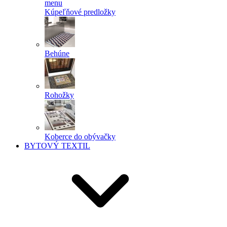
menu
Kúpeľňové predložky
Behúne
Rohožky
Koberce do obývačky
BYTOVÝ TEXTIL