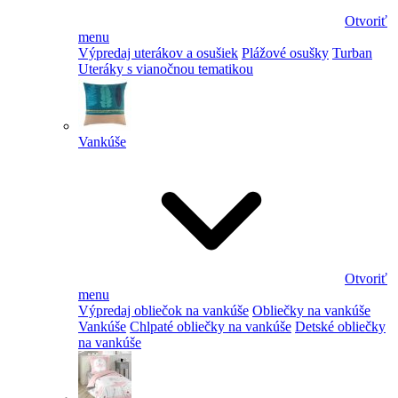
Otvoriť
menu
Výpredaj uterákov a osušiek
Plážové osušky
Turban
Uteráky s vianočnou tematikou
Vankúše
Otvoriť
menu
Výpredaj obliečok na vankúše
Obliečky na vankúše
Vankúše
Chlpaté obliečky na vankúše
Detské obliečky
na vankúše