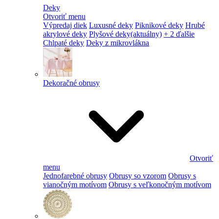
Deky
Otvoriť menu
Výpredaj diek
Luxusné deky
Piknikové deky
Hrubé
akrylové deky
Plyšové deky
(aktuálny)
+ 2 ďalšie
Chlpaté deky
Deky z mikrovlákna
Dekoračné obrusy
Otvoriť
menu
Jednofarebné obrusy
Obrusy so vzorom
Obrusy s
vianočným motívom
Obrusy s veľkonočným motívom