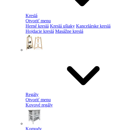
Kreslá
Otvoriť menu
Herné kreslá
Kreslá ušiaky
Kancelárske kreslá
Hojdacie kreslá
Masážne kreslá
Regály
Otvoriť menu
Kovové regály
Komody