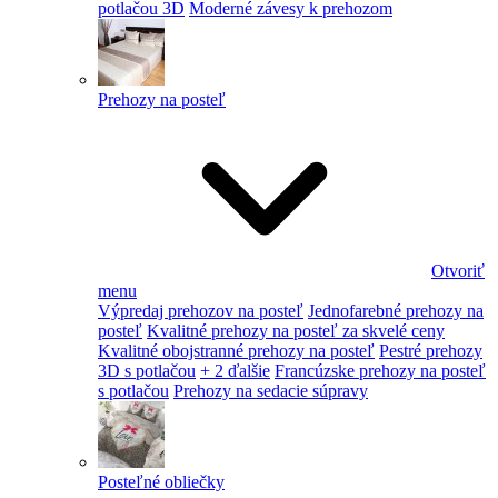
potlačou 3D
Moderné závesy k prehozom
Prehozy na posteľ
Otvoriť
menu
Výpredaj prehozov na posteľ
Jednofarebné prehozy na
posteľ
Kvalitné prehozy na posteľ za skvelé ceny
Kvalitné obojstranné prehozy na posteľ
Pestré prehozy
3D s potlačou
+ 2 ďalšie
Francúzske prehozy na posteľ
s potlačou
Prehozy na sedacie súpravy
Posteľné obliečky