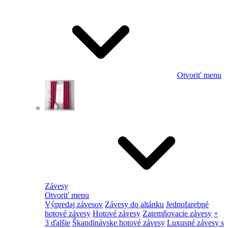
Otvoriť menu
Závesy
Otvoriť menu
Výpredaj závesov
Závesy do altánku
Jednofarebné
hotové závesy
Hotové závesy
Zatemňovacie závesy
+
3 ďalšie
Škandinávske hotové závesy
Luxusné závesy s