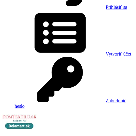
Prihlásiť sa
Vytvoriť účet
Zabudnuté
heslo