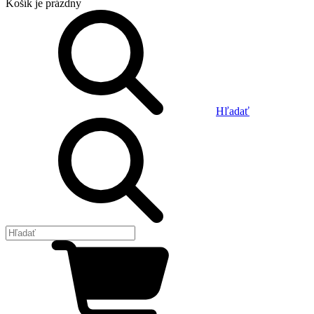
Košík
je prázdny
Hľadať