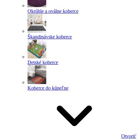
Okrúhle a oválne koberce
Škandinávske koberce
Detské koberce
Koberce do kúpeľne
Otvoriť