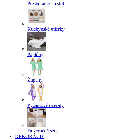
Prestieranie na stôl
Kuchynské utierky
Paplóny
Župany
Pyžamové overaly
Dekoračné sety
DEKORÁCIE