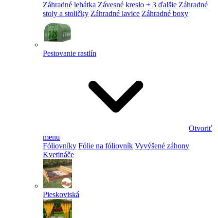
Záhradné lehátka
Závesné kreslo
+ 3 ďalšie
Záhradné
stoly a stoličky
Záhradné lavice
Záhradné boxy
Pestovanie rastlín
Otvoriť
menu
Fóliovníky
Fólie na fóliovník
Vyvýšené záhony
Kvetináče
Pieskoviská