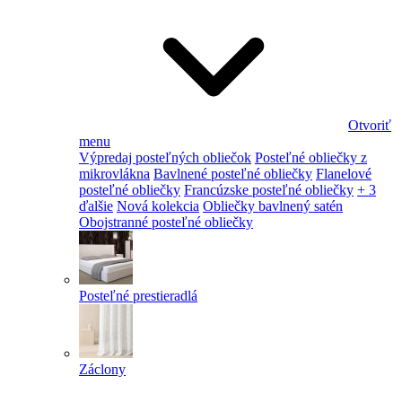
Otvoriť
menu
Výpredaj posteľných obliečok
Posteľné obliečky z
mikrovlákna
Bavlnené posteľné obliečky
Flanelové
posteľné obliečky
Francúzske posteľné obliečky
+ 3
ďalšie
Nová kolekcia
Obliečky bavlnený satén
Obojstranné posteľné obliečky
Posteľné prestieradlá
Záclony