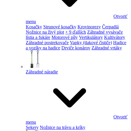
Otvoriť
menu
Kosačky
Strunové kosačky
Krovinorezy
Čerpadlá
Nožnice na živý plot
+ 9 ďalších
Záhradné vysávače
lístia a fukáre
Motorové píly
Vertikulátory
Kultivátory
Záhradné postrekovače
Vapky (tlakové čističe)
Hadice
a vozíky na hadice
Drviče konárov
Záhradné vrtáky
Záhradné náradie
Otvoriť
menu
Sekery
Nožnice na trávu a kríky