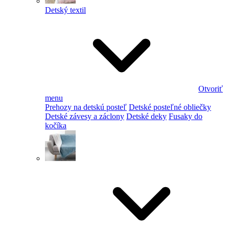
Detský textil
Otvoriť
menu
Prehozy na detskú posteľ
Detské posteľné obliečky
Detské závesy a záclony
Detské deky
Fusaky do
kočíka