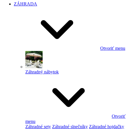
ZÁHRADA
Otvoriť menu
Záhradný nábytok
Otvoriť
menu
Záhradné sety
Záhradné slnečníky
Záhradné hojdačky