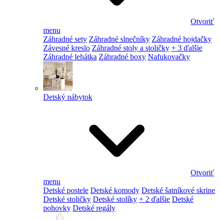
Otvoriť
menu
Záhradné sety
Záhradné slnečníky
Záhradné hojdačky
Závesné kreslo
Záhradné stoly a stoličky
+ 3 ďalšie
Záhradné lehátka
Záhradné boxy
Nafukovačky
Detský nábytok
Otvoriť
menu
Detské postele
Detské komody
Detské šatníkové skrine
Detské stoličky
Detské stolíky
+ 2 ďalšie
Detské
pohovky
Detské regály