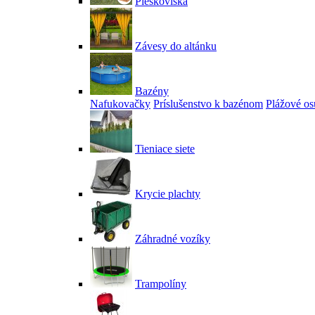
Pieskoviská
Závesy do altánku
Bazény
Nafukovačky
Príslušenstvo k bazénom
Plážové os
Tieniace siete
Krycie plachty
Záhradné vozíky
Trampolíny