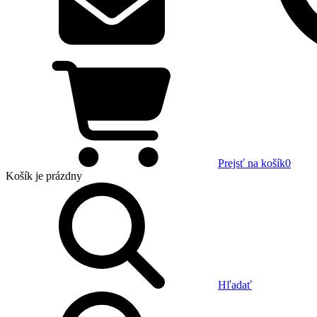
Prejsť na košík
0
Košík
je prázdny
Hľadať