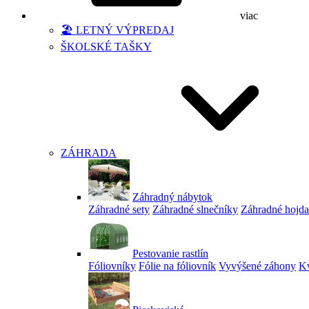
viac
🏖️ LETNÝ VÝPREDAJ
ŠKOLSKÉ TAŠKY
ZÁHRADA
Záhradný nábytok
Záhradné sety
Záhradné slnečníky
Záhradné hojd
Pestovanie rastlín
Fóliovníky
Fólie na fóliovník
Vyvýšené záhony
Kv