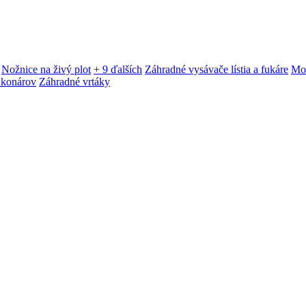
Nožnice na živý plot
+ 9 ďalších
Záhradné vysávače lístia a fukáre
Mot
 konárov
Záhradné vrtáky