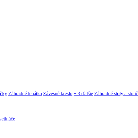
ačky
Záhradné lehátka
Závesné kreslo
+ 3 ďalšie
Záhradné stoly a stoli
etináče