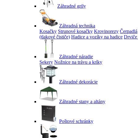
Záhradné grily
Záhradná technika
Kosačky
Strunové kosačky
Krovinorezy
Čerpadlá
(tlakové čističe)
Hadice a vozíky na hadice
Drviče
Záhradné náradie
Sekery
Nožnice na trávu a kríky
Záhradné dekorácie
Záhradné stany a altány
Poštové schránky