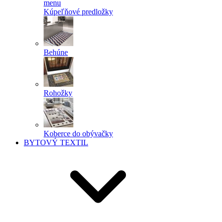
menu
Kúpeľňové predložky
Behúne
Rohožky
Koberce do obývačky
BYTOVÝ TEXTIL