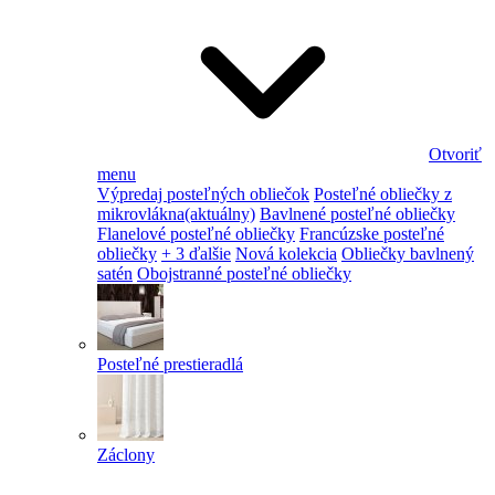
Otvoriť
menu
Výpredaj posteľných obliečok
Posteľné obliečky z
mikrovlákna
(aktuálny)
Bavlnené posteľné obliečky
Flanelové posteľné obliečky
Francúzske posteľné
obliečky
+ 3 ďalšie
Nová kolekcia
Obliečky bavlnený
satén
Obojstranné posteľné obliečky
Posteľné prestieradlá
Záclony