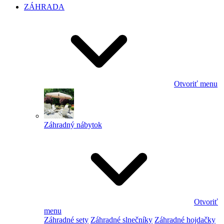
ZÁHRADA
Otvoriť menu
Záhradný nábytok
Otvoriť
menu
Záhradné sety
Záhradné slnečníky
Záhradné hojdačky