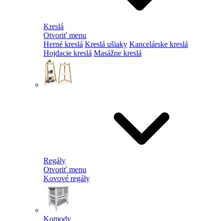
Kreslá
Otvoriť menu
Herné kreslá
Kreslá ušiaky
Kancelárske kreslá
Hojdacie kreslá
Masážne kreslá
Regály
Otvoriť menu
Kovové regály
Komody