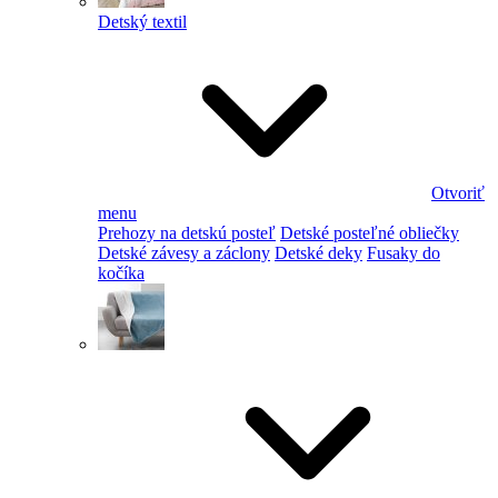
Detský textil
Otvoriť
menu
Prehozy na detskú posteľ
Detské posteľné obliečky
Detské závesy a záclony
Detské deky
Fusaky do
kočíka