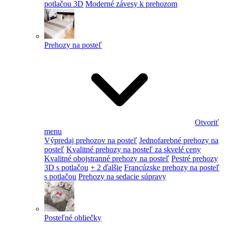
potlačou 3D
Moderné závesy k prehozom
Prehozy na posteľ
Otvoriť
menu
Výpredaj prehozov na posteľ
Jednofarebné prehozy na
posteľ
Kvalitné prehozy na posteľ za skvelé ceny
Kvalitné obojstranné prehozy na posteľ
Pestré prehozy
3D s potlačou
+ 2 ďalšie
Francúzske prehozy na posteľ
s potlačou
Prehozy na sedacie súpravy
Posteľné obliečky