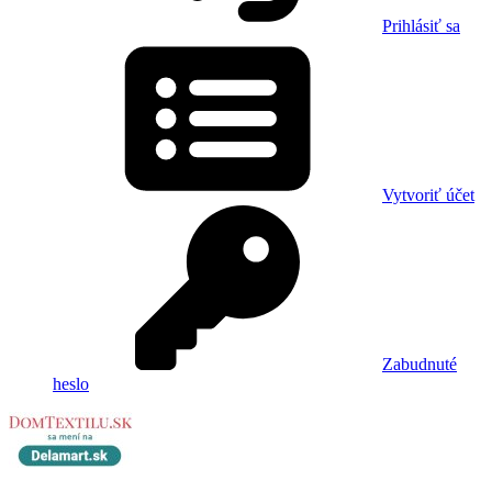
Prihlásiť sa
Vytvoriť účet
Zabudnuté
heslo