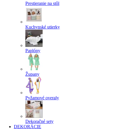
Prestieranie na stôl
Kuchynské utierky
Paplóny
Župany
Pyžamové overaly
Dekoračné sety
DEKORÁCIE