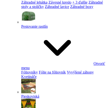
Záhradné lehátka
Závesné kreslo
+ 3 ďalšie
Záhradné
stoly a stoličky
Záhradné lavice
Záhradné boxy
Pestovanie rastlín
Otvoriť
menu
Fóliovníky
Fólie na fóliovník
Vyvýšené záhony
Kvetináče
Pieskoviská