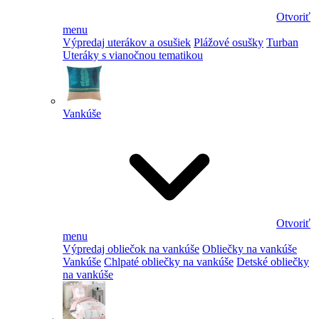
Otvoriť
menu
Výpredaj uterákov a osušiek
Plážové osušky
Turban
Uteráky s vianočnou tematikou
Vankúše
Otvoriť
menu
Výpredaj obliečok na vankúše
Obliečky na vankúše
Vankúše
Chlpaté obliečky na vankúše
Detské obliečky
na vankúše