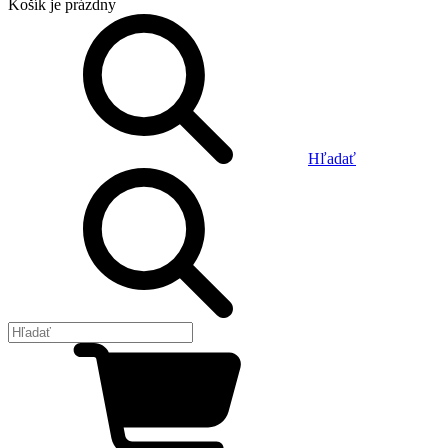
Košík
je prázdny
Hľadať