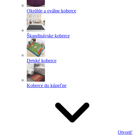
Okrúhle a oválne koberce
Škandinávske koberce
Detské koberce
Koberce do kúpeľne
Otvoriť