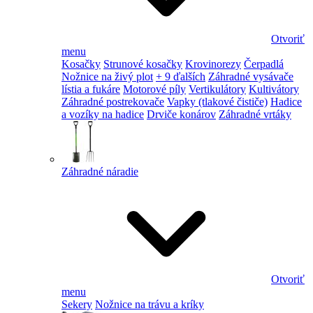
Otvoriť
menu
Kosačky
Strunové kosačky
Krovinorezy
Čerpadlá
Nožnice na živý plot
+ 9 ďalších
Záhradné vysávače
lístia a fukáre
Motorové píly
Vertikulátory
Kultivátory
Záhradné postrekovače
Vapky (tlakové čističe)
Hadice
a vozíky na hadice
Drviče konárov
Záhradné vrtáky
Záhradné náradie
Otvoriť
menu
Sekery
Nožnice na trávu a kríky