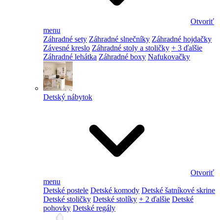
Otvoriť
menu
Záhradné sety
Záhradné slnečníky
Záhradné hojdačky
Závesné kreslo
Záhradné stoly a stoličky
+ 3 ďalšie
Záhradné lehátka
Záhradné boxy
Nafukovačky
Detský nábytok
Otvoriť
menu
Detské postele
Detské komody
Detské šatníkové skrine
Detské stoličky
Detské stolíky
+ 2 ďalšie
Detské
pohovky
Detské regály