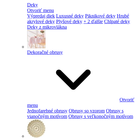
Deky
Otvoriť menu
Výpredaj diek
Luxusné deky
Piknikové deky
Hrubé
akrylové deky
Plyšové deky
+ 2 ďalšie
Chlpaté deky
Deky z mikrovlákna
Dekoračné obrusy
Otvoriť
menu
Jednofarebné obrusy
Obrusy so vzorom
Obrusy s
vianočným motívom
Obrusy s veľkonočným motívom