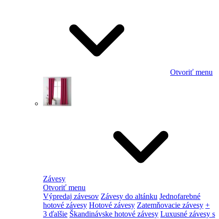
Otvoriť menu
Závesy
Otvoriť menu
Výpredaj závesov
Závesy do altánku
Jednofarebné
hotové závesy
Hotové závesy
Zatemňovacie závesy
+
3 ďalšie
Škandinávske hotové závesy
Luxusné závesy s