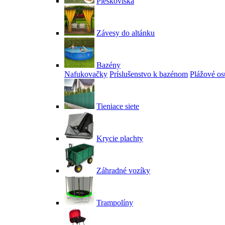
Pieskoviská
Závesy do altánku
Bazény
Nafukovačky
Príslušenstvo k bazénom
Plážové os
Tieniace siete
Krycie plachty
Záhradné vozíky
Trampolíny