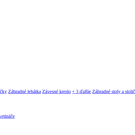
ačky
Záhradné lehátka
Závesné kreslo
+ 3 ďalšie
Záhradné stoly a stoli
etináče