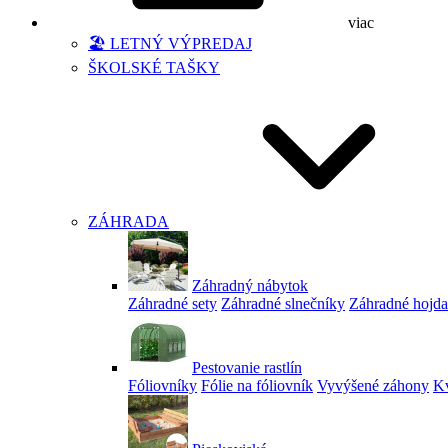
viac
🏖️ LETNÝ VÝPREDAJ
ŠKOLSKÉ TAŠKY
ZÁHRADA
Záhradný nábytok
Záhradné sety
Záhradné slnečníky
Záhradné hojd
Pestovanie rastlín
Fóliovníky
Fólie na fóliovník
Vyvýšené záhony
Kv