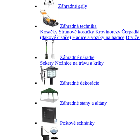
Záhradné grily
Záhradná technika
Kosačky
Strunové kosačky
Krovinorezy
Čerpadlá
(tlakové čističe)
Hadice a vozíky na hadice
Drviče
Záhradné náradie
Sekery
Nožnice na trávu a kríky
Záhradné dekorácie
Záhradné stany a altány
Poštové schránky