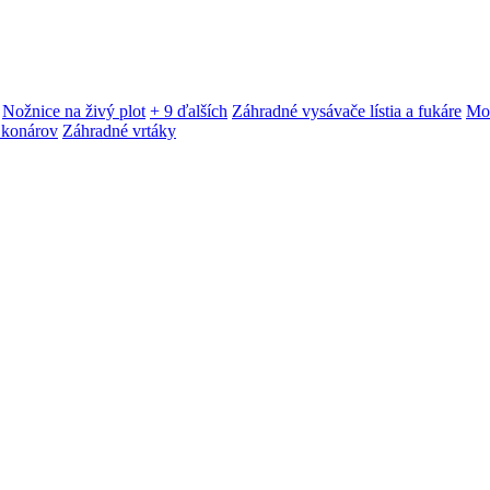
Nožnice na živý plot
+ 9 ďalších
Záhradné vysávače lístia a fukáre
Mot
 konárov
Záhradné vrtáky