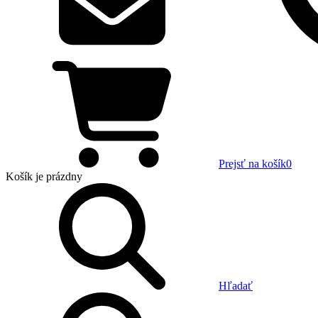
Prejsť na košík
0
Košík
je prázdny
Hľadať